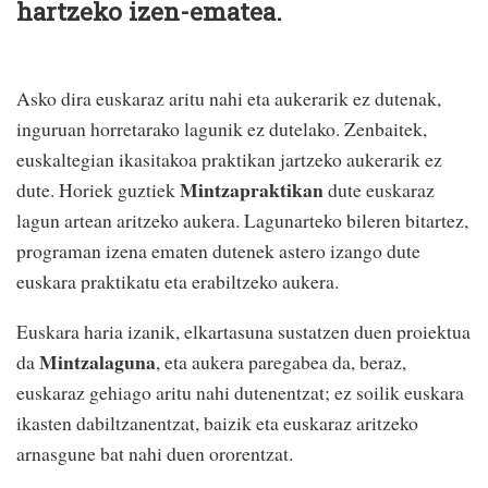
hartzeko izen-ematea.
Asko dira euskaraz aritu nahi eta aukerarik ez dutenak,
inguruan horretarako lagunik ez dutelako. Zenbaitek,
euskaltegian ikasitakoa praktikan jartzeko aukerarik ez
Mintzapraktikan
dute. Horiek guztiek
dute euskaraz
lagun artean aritzeko aukera. Lagunarteko bileren bitartez,
programan izena ematen dutenek astero izango dute
euskara praktikatu eta erabiltzeko aukera.
Euskara haria izanik, elkartasuna sustatzen duen proiektua
Mintzalaguna
da
, eta aukera paregabea da, beraz,
euskaraz gehiago aritu nahi dutenentzat; ez soilik euskara
ikasten dabiltzanentzat, baizik eta euskaraz aritzeko
arnasgune bat nahi duen ororentzat.