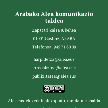
Arabako Alea komunikazio
taldea
Zapatari kalea 8, behea
01001 Gasteiz, ARABA
Telefonoa: 945 71 60 09
harpidetza@alea.eus
erredakzioa@alea.eus
publizitatea@alea.eus
Alea.eus-eko edukiak kopiatu, moldatu, zabaldu