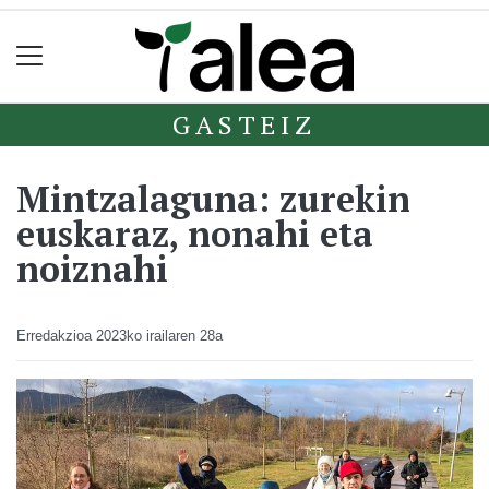
GASTEIZ
Mintzalaguna: zurekin
euskaraz, nonahi eta
noiznahi
Erredakzioa
2023ko irailaren 28a