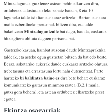
Mintzalagunak gutxienez astean behin elkartzen dira,
ordubetez, adostutako leku zehatz batean, 8 eta 10
laguneko talde txikitan euskaraz aritzeko. Bertan, euskara
maila ezberdineko pertsonak biltzen dira, eta talde
Mintzalaguntzaile
bakoitzean
bat dago, hau da, euskaraz
hitz egitera ohituta dagoen pertsona bat.
Gasteizko kasuan, hainbat auzotan daude Mintzapraktika
taldeak, eta asteko egun guztietan biltzen da bat edo beste.
Beraz, askotariko aukerak daude euskaraz aritzeko ohitura,
trebetasuna eta erraztasuna lortu nahi dutenentzat. Parte
bi baldintza baino ez
hartzeko
dira bete behar: euskaraz
komunikatzeko gaitasun minimoa izatea (B.2.1 maila,
gutxi gora behera), eta astean ordubetez elkartzeko prest
egotea.
Ekintza osagarriak