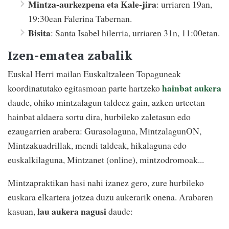
Mintza-aurkezpena eta Kale-jira
: urriaren 19an,
19:30ean Falerina Tabernan.
Bisita
: Santa Isabel hilerria, urriaren 31n, 11:00etan.
Izen-ematea zabalik
Euskal Herri mailan Euskaltzaleen Topaguneak
hainbat aukera
koordinatutako egitasmoan parte hartzeko
daude, ohiko mintzalagun taldeez gain, azken urteetan
hainbat aldaera sortu dira, hurbileko zaletasun edo
ezaugarrien arabera: Gurasolaguna, MintzalagunON,
Mintzakuadrillak, mendi taldeak, hikalaguna edo
euskalkilaguna, Mintzanet (online), mintzodromoak...
Mintzapraktikan hasi nahi izanez gero, zure hurbileko
euskara elkartera jotzea duzu aukerarik onena. Arabaren
lau aukera nagusi
kasuan,
daude: