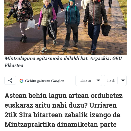
Mintzalaguna egitasmoko ibilaldi bat. Argazkia: GEU
Elkartea
Entzun
Itzuli
Gehitu gaitzazu Googlen
Astean behin lagun artean ordubetez
euskaraz aritu nahi duzu? Urriaren
2tik 31ra bitartean zabalik izango da
Mintzapraktika dinamiketan parte