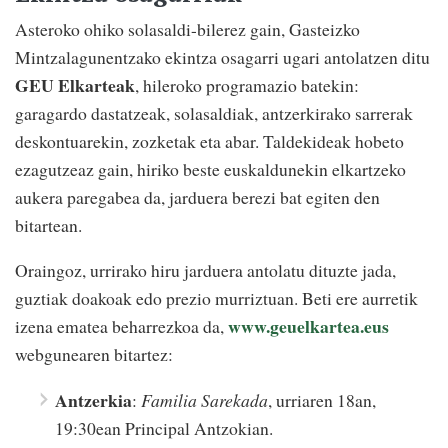
Asteroko ohiko solasaldi-bilerez gain, Gasteizko
Mintzalagunentzako ekintza osagarri ugari antolatzen ditu
GEU Elkarteak
, hileroko programazio batekin:
garagardo dastatzeak, solasaldiak, antzerkirako sarrerak
deskontuarekin, zozketak eta abar. Taldekideak hobeto
ezagutzeaz gain, hiriko beste euskaldunekin elkartzeko
aukera paregabea da, jarduera berezi bat egiten den
bitartean.
Oraingoz, urrirako hiru jarduera antolatu dituzte jada,
guztiak doakoak edo prezio murriztuan. Beti ere aurretik
www.geuelkartea.eus
izena ematea beharrezkoa da,
webgunearen bitartez:
Antzerkia
:
Familia Sarekada
, urriaren 18an,
19:30ean Principal Antzokian.