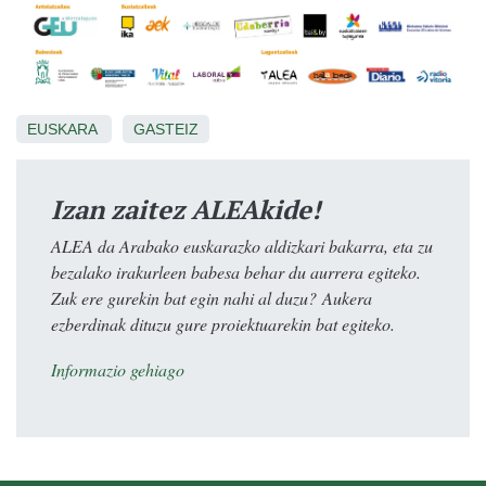
EUSKARA
GASTEIZ
Izan zaitez ALEAkide!
ALEA da Arabako euskarazko aldizkari bakarra, eta zu
bezalako irakurleen babesa behar du aurrera egiteko.
Zuk ere gurekin bat egin nahi al duzu? Aukera
ezberdinak dituzu gure proiektuarekin bat egiteko.
Informazio gehiago