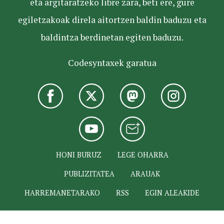
eta argitaratzeko libre zara, beti ere, gure
egiletzakoak direla aitortzen baldin baduzu eta
baldintza berdinetan egiten baduzu.
Codesyntaxek garatua
HONI BURUZ
LEGE OHARRA
PUBLIZITATEA
ARAUAK
HARREMANETARAKO
RSS
EGIN ALEAKIDE