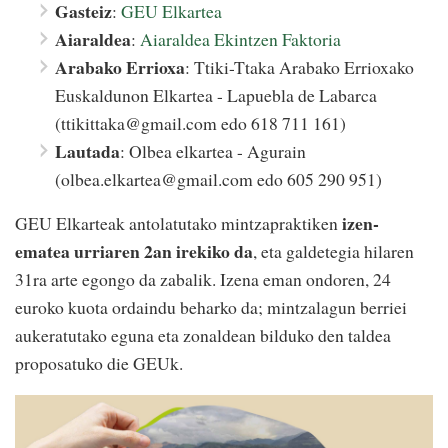
Gasteiz
:
GEU Elkartea
Aiaraldea
:
Aiaraldea Ekintzen Faktoria
Arabako Errioxa
: Ttiki-Ttaka Arabako Errioxako
Euskaldunon Elkartea - Lapuebla de Labarca
(ttikittaka@gmail.com edo 618 711 161)
Lautada
: Olbea elkartea - Agurain
(olbea.elkartea@gmail.com edo 605 290 951)
izen-
GEU Elkarteak antolatutako mintzapraktiken
ematea urriaren 2an irekiko da
, eta galdetegia hilaren
31ra arte egongo da zabalik. Izena eman ondoren, 24
euroko kuota ordaindu beharko da; mintzalagun berriei
aukeratutako eguna eta zonaldean bilduko den taldea
proposatuko die GEUk.