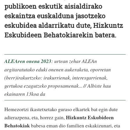
publikoen eskutik aisialdirako
eskaintza euskalduna jasotzeko
eskubidea aldarrikatu dute, Hizkuntz
Eskubideen Behatokiarekin batera.
ALEAren onena 2023
: urtean zehar ALEAn
argitaratutako eduki onenen aukeraketa, oporretan
(berr)irakurtzeko: irakurrienak, interesgarrienak,
gertukoa ezagutzeko proposamenak... // Albiste hau
ekainaren 13koa da
Hemezortzi ikastetxetako guraso elkartek bat egin dute
Hizkuntz Eskubideen
adierazpena, eta, horrez gain,
Behatokiak
babesa eman dio familien eskakizunari, eta