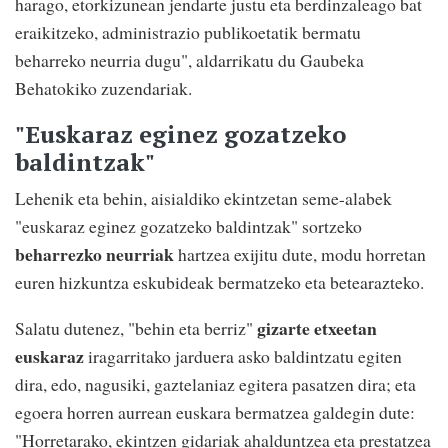
harago, etorkizunean jendarte justu eta berdinzaleago bat
eraikitzeko, administrazio publikoetatik bermatu
beharreko neurria dugu", aldarrikatu du Gaubeka
Behatokiko zuzendariak.
"Euskaraz eginez gozatzeko
baldintzak"
Lehenik eta behin, aisialdiko ekintzetan seme-alabek
"euskaraz eginez gozatzeko baldintzak" sortzeko
beharrezko neurriak
hartzea exijitu dute, modu horretan
euren hizkuntza eskubideak bermatzeko eta betearazteko.
gizarte etxeetan
Salatu dutenez, "behin eta berriz"
euskaraz
iragarritako jarduera asko baldintzatu egiten
dira, edo, nagusiki, gaztelaniaz egitera pasatzen dira; eta
egoera horren aurrean euskara bermatzea galdegin dute:
"Horretarako, ekintzen gidariak ahalduntzea eta prestatzea