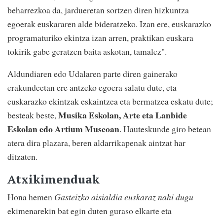
beharrezkoa da, jardueretan sortzen diren hizkuntza
egoerak euskararen alde bideratzeko. Izan ere, euskarazko
programaturiko ekintza izan arren, praktikan euskara
tokirik gabe geratzen baita askotan, tamalez".
Aldundiaren edo Udalaren parte diren gainerako
erakundeetan ere antzeko egoera salatu dute, eta
euskarazko ekintzak eskaintzea eta bermatzea eskatu dute;
Musika Eskolan, Arte eta Lanbide
besteak beste,
Eskolan edo Artium Museoan
. Hauteskunde giro betean
atera dira plazara, beren aldarrikapenak aintzat har
ditzaten.
Atxikimenduak
Hona hemen
Gasteizko aisialdia euskaraz nahi dugu
ekimenarekin bat egin duten guraso elkarte eta