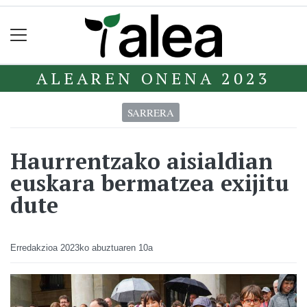
ALEAREN ONENA 2023
SARRERA
Haurrentzako aisialdian
euskara bermatzea exijitu
dute
Erredakzioa
2023ko abuztuaren 10a