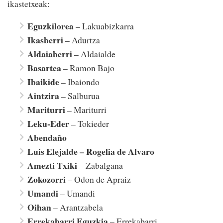
ikastetxeak:
Eguzkilorea
– Lakuabizkarra
Ikasberri
– Adurtza
Aldaiaberri
– Aldaialde
Basartea
– Ramon Bajo
Ibaikide
– Ibaiondo
Aintzira
– Salburua
Mariturri
– Mariturri
Leku-Eder
– Tokieder
Abendaño
Luis Elejalde – Rogelia de Alvaro
Amezti Txiki
– Zabalgana
Zokozorri
– Odon de Apraiz
Umandi
– Umandi
Oihan
– Arantzabela
Errekabarri Eguzkia
– Errekabarri