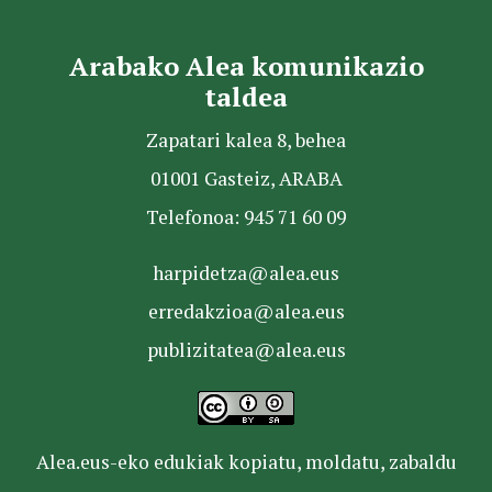
Arabako Alea komunikazio
taldea
Zapatari kalea 8, behea
01001 Gasteiz, ARABA
Telefonoa: 945 71 60 09
harpidetza@alea.eus
erredakzioa@alea.eus
publizitatea@alea.eus
Alea.eus-eko edukiak kopiatu, moldatu, zabaldu