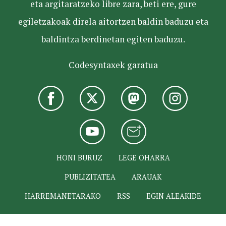
eta argitaratzeko libre zara, beti ere, gure
egiletzakoak direla aitortzen baldin baduzu eta
baldintza berdinetan egiten baduzu.
Codesyntaxek garatua
HONI BURUZ
LEGE OHARRA
PUBLIZITATEA
ARAUAK
HARREMANETARAKO
RSS
EGIN ALEAKIDE