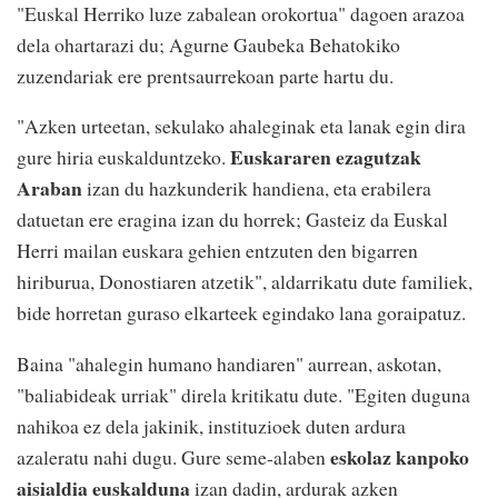
"Euskal Herriko luze zabalean orokortua" dagoen arazoa
dela ohartarazi du; Agurne Gaubeka Behatokiko
zuzendariak ere prentsaurrekoan parte hartu du.
"Azken urteetan, sekulako ahaleginak eta lanak egin dira
Euskararen ezagutzak
gure hiria euskalduntzeko.
Araban
izan du hazkunderik handiena, eta erabilera
datuetan ere eragina izan du horrek; Gasteiz da Euskal
Herri mailan euskara gehien entzuten den bigarren
hiriburua, Donostiaren atzetik", aldarrikatu dute familiek,
bide horretan guraso elkarteek egindako lana goraipatuz.
Baina "ahalegin humano handiaren" aurrean, askotan,
"baliabideak urriak" direla kritikatu dute. "Egiten duguna
nahikoa ez dela jakinik, instituzioek duten ardura
eskolaz kanpoko
azaleratu nahi dugu. Gure seme-alaben
aisialdia euskalduna
izan dadin, ardurak azken