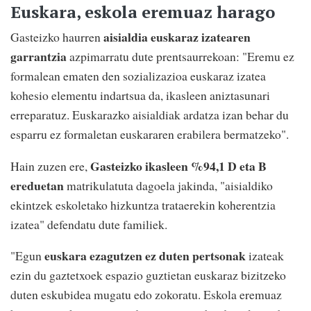
Euskara, eskola eremuaz harago
aisialdia euskaraz izatearen
Gasteizko haurren
garrantzia
azpimarratu dute prentsaurrekoan: "Eremu ez
formalean ematen den sozializazioa euskaraz izatea
kohesio elementu indartsua da, ikasleen aniztasunari
erreparatuz. Euskarazko aisialdiak ardatza izan behar du
esparru ez formaletan euskararen erabilera bermatzeko".
Gasteizko ikasleen %94,1 D eta B
Hain zuzen ere,
ereduetan
matrikulatuta dagoela jakinda, "aisialdiko
ekintzek eskoletako hizkuntza trataerekin koherentzia
izatea" defendatu dute familiek.
euskara ezagutzen ez duten pertsonak
"Egun
izateak
ezin du gaztetxoek espazio guztietan euskaraz bizitzeko
duten eskubidea mugatu edo zokoratu. Eskola eremuaz