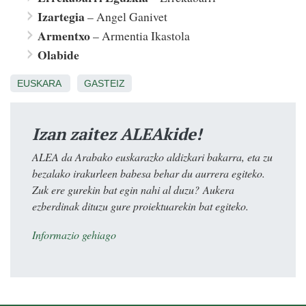
Izartegia
– Angel Ganivet
Armentxo
– Armentia Ikastola
Olabide
EUSKARA
GASTEIZ
Izan zaitez ALEAkide!
ALEA da Arabako euskarazko aldizkari bakarra, eta zu
bezalako irakurleen babesa behar du aurrera egiteko.
Zuk ere gurekin bat egin nahi al duzu? Aukera
ezberdinak dituzu gure proiektuarekin bat egiteko.
Informazio gehiago