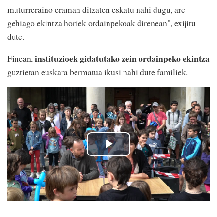
muturreraino eraman ditzaten eskatu nahi dugu, are
gehiago ekintza horiek ordainpekoak direnean", exijitu
dute.
instituzioek gidatutako zein ordainpeko ekintza
Finean,
guztietan euskara bermatua ikusi nahi dute familiek.