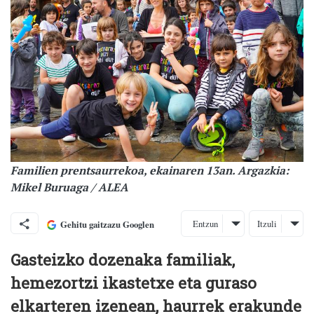
Familien prentsaurrekoa, ekainaren 13an. Argazkia:
Mikel Buruaga / ALEA
Entzun
Itzuli
Gehitu gaitzazu Googlen
Gasteizko dozenaka familiak,
hemezortzi ikastetxe eta guraso
elkarteren izenean, haurrek erakunde