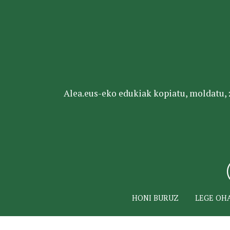
Alea.eus-eko edukiak kopiatu, moldatu, za
HONI BURUZ
LEGE OH