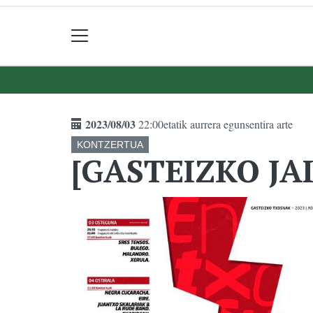
2023/08/03
22:00etatik aurrera egunsentira arte
KONTZERTUA
[GASTEIZKO JAI