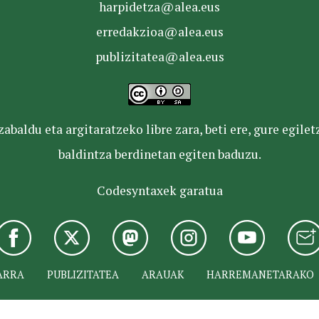
harpidetza@alea.eus
erredakzioa@alea.eus
publizitatea@alea.eus
baldu eta argitaratzeko libre zara, beti ere, gure egile
baldintza berdinetan egiten baduzu.
Codesyntaxek garatua
ARRA
PUBLIZITATEA
ARAUAK
HARREMANETARAKO