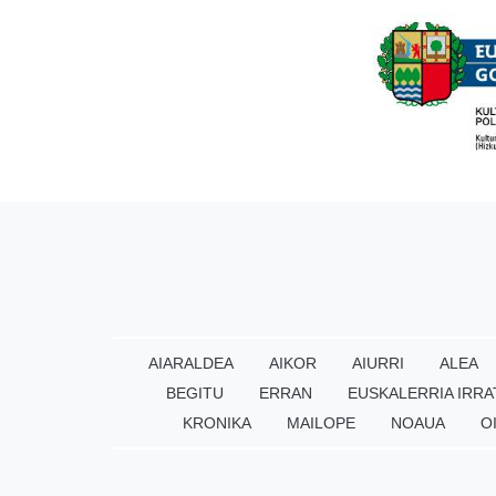
AIARALDEA
AIKOR
AIURRI
ALEA
BEGITU
ERRAN
EUSKALERRIA IRRA
KRONIKA
MAILOPE
NOAUA
O