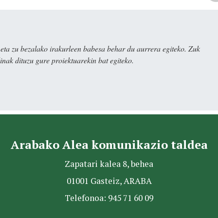
ta zu bezalako irakurleen babesa behar du aurrera egiteko. Zuk
nak dituzu gure proiektuarekin bat egiteko.
Arabako Alea komunikazio taldea
Zapatari kalea 8, behea
01001 Gasteiz, ARABA
Telefonoa: 945 71 60 09