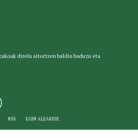
tzakoak direla aitortzen baldin baduzu eta
RSS
EGIN ALEAKIDE