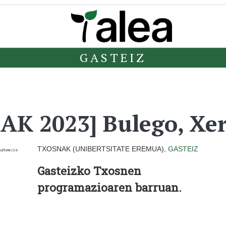
GASTEIZ
AK 2023] Bulego, Xer
TXOSNAK (UNIBERTSITATE EREMUA),
GASTEIZ
Gasteizko Txosnen
programazioaren barruan.