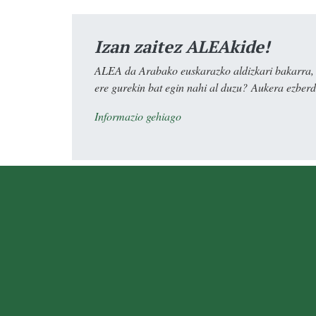
Izan zaitez ALEAkide!
ALEA da Arabako euskarazko aldizkari bakarra, e
ere gurekin bat egin nahi al duzu? Aukera ezberdi
Informazio gehiago