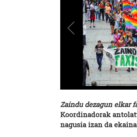
Zaindu dezagun elkar f
Koordinadorak antolatu
nagusia izan da ekaina