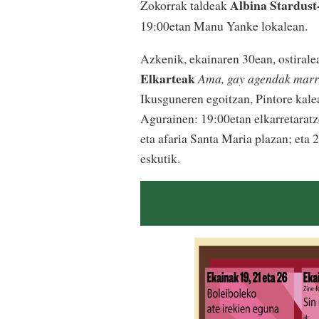
Albina Stardust
Zokorrak taldeak
19:00etan Manu Yanke lokalean.
Azkenik, ekainaren 30ean, ostiralea
Elkarteak
Ama, gay agendak marra
Ikusguneren egoitzan, Pintore kale
Agurainen: 19:00etan elkarretaratz
eta afaria Santa Maria plazan; eta 
eskutik.