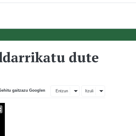
ldarrikatu dute
Gehitu gaitzazu Googlen
Entzun
Itzuli