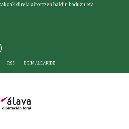
tzakoak direla aitortzen baldin baduzu eta
RSS
EGIN ALEAKIDE