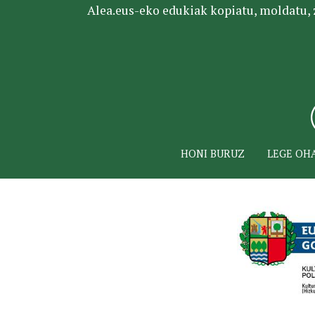
Alea.eus-eko edukiak kopiatu, moldatu, za
HONI BURUZ
LEGE OH