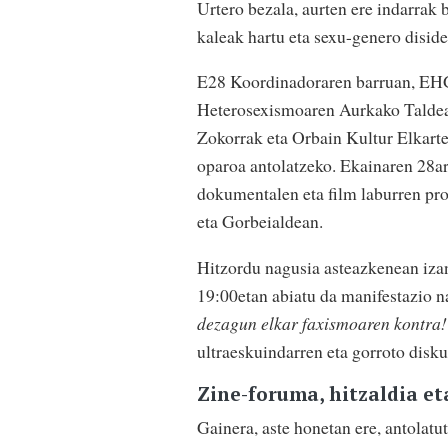
Urtero bezala, aurten ere indarrak 
kaleak hartu eta sexu-genero diside
E28 Koordinadoraren barruan, EH
Heterosexismoaren Aurkako Taldea,
Zokorrak eta Orbain Kultur Elkartea
oparoa antolatzeko. Ekainaren 28are
dokumentalen eta film laburren pro
eta Gorbeialdean.
Hitzordu nagusia asteazkenean iza
19:00etan abiatu da manifestazio n
dezagun elkar faxismoaren kontra!
ultraeskuindarren eta gorroto disku
Zine-foruma, hitzaldia et
Gainera, aste honetan ere, antolatu