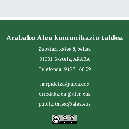
Arabako Alea komunikazio taldea
Zapatari kalea 8, behea
01001 Gasteiz, ARABA
Telefonoa: 945 71 60 09
harpidetza@alea.eus
erredakzioa@alea.eus
publizitatea@alea.eus