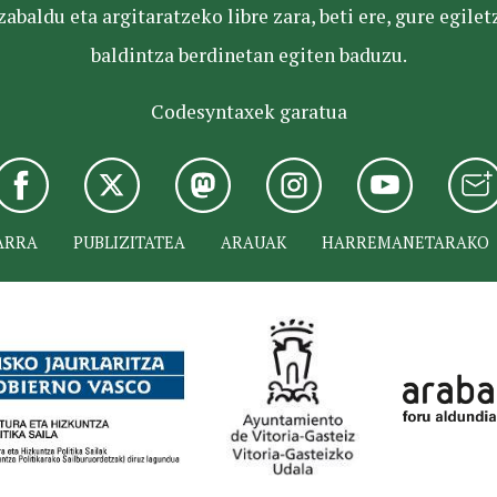
baldu eta argitaratzeko libre zara, beti ere, gure egile
baldintza berdinetan egiten baduzu.
Codesyntaxek garatua
ARRA
PUBLIZITATEA
ARAUAK
HARREMANETARAKO