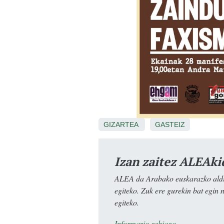
GIZARTEA
GASTEIZ
Izan zaitez ALEAki
ALEA da Arabako euskarazko aldiz
egiteko. Zuk ere gurekin bat egin 
egiteko.
Informazio gehiago