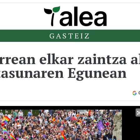
GASTEIZ
rean elkar zaintza a
tasunaren Egunean