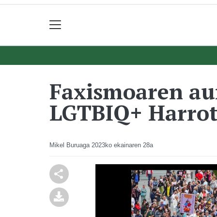
Faxismoaren aur
LGTBIQ+ Harro
Mikel Buruaga
2023ko ekainaren 28a