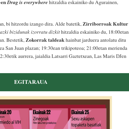
-en
Drag is everywhere
hitzaldia eskainiko du Agurainen,
Zirriborroak Kultur
n, bi hitzordu izango dira. Alde batetik,
zki bizidunak izorratu dizkit
hitzaldia eskainiko du, 18:00etan
Zokorrak taldeak
an. Bestetik,
hainbat jarduera antolatu ditu
ea San Juan plazan; 19:30ean trikipoteoa; 21:00etan merienda
22:30etik aurrera, jaialdia Latsarri Gaztetxean, Las Maris DJen
EGITARAUA