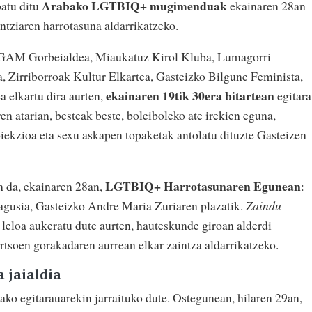
Arabako LGTBIQ+ mugimenduak
batu ditu
ekainaren 28an
ntziaren harrotasuna aldarrikatzeko.
GAM Gorbeialdea, Miaukatuz Kirol Kluba, Lumagorri
 Zirriborroak Kultur Elkartea, Gasteizko Bilgune Feminista,
ekainaren 19tik 30era bitartean
 elkartu dira aurten,
egitar
n atarian, besteak beste, boleiboleko ate irekien eguna,
iekzioa eta sexu askapen topaketak antolatu dituzte Gasteizen
LGTBIQ+ Harrotasunaren Egunean
n da, ekainaren 28an,
:
agusia, Gasteizko Andre Maria Zuriaren plazatik.
Zaindu
leloa aukeratu dute aurten, hauteskunde giroan alderdi
rtsoen gorakadaren aurrean elkar zaintza aldarrikatzeko.
a jaialdia
tako egitarauarekin jarraituko dute. Ostegunean, hilaren 29an,