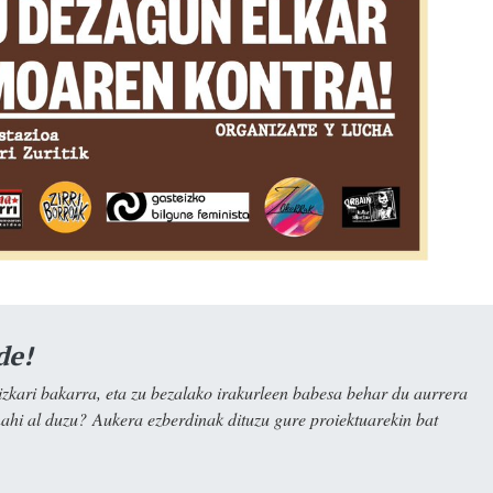
de!
kari bakarra, eta zu bezalako irakurleen babesa behar du aurrera
nahi al duzu? Aukera ezberdinak dituzu gure proiektuarekin bat