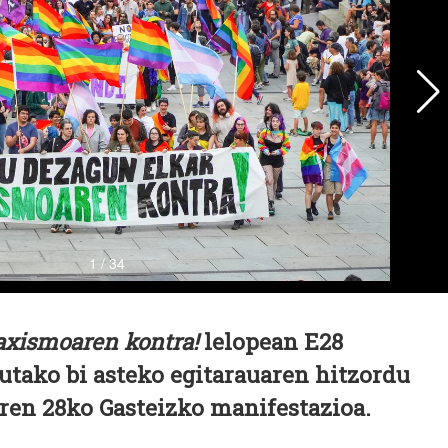
axismoaren kontra!
lelopean E28
tako bi asteko egitarauaren hitzordu
ren 28ko Gasteizko manifestazioa.