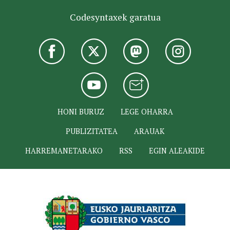
Codesyntaxek garatua
HONI BURUZ
LEGE OHARRA
PUBLIZITATEA
ARAUAK
HARREMANETARAKO
RSS
EGIN ALEAKIDE