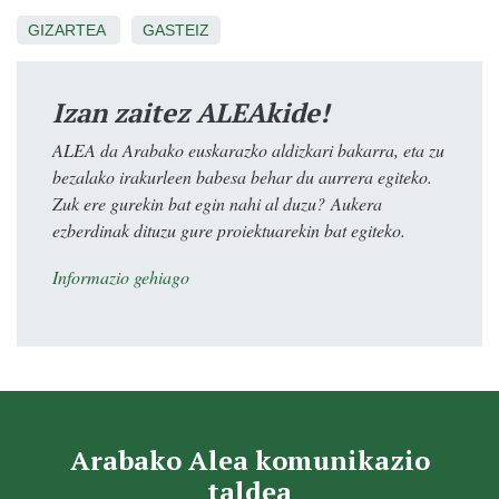
GIZARTEA
GASTEIZ
Izan zaitez ALEAkide!
ALEA da Arabako euskarazko aldizkari bakarra, eta zu
bezalako irakurleen babesa behar du aurrera egiteko.
Zuk ere gurekin bat egin nahi al duzu? Aukera
ezberdinak dituzu gure proiektuarekin bat egiteko.
Informazio gehiago
Arabako Alea komunikazio
taldea