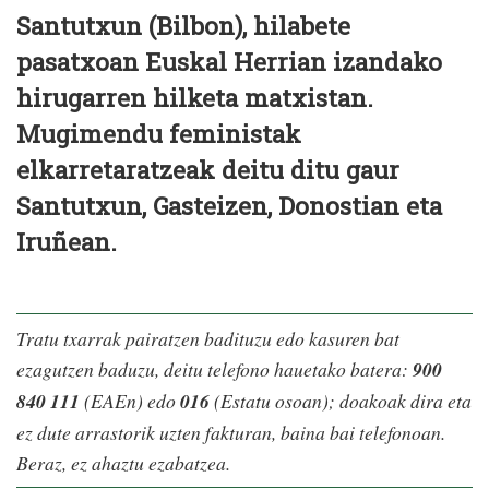
Santutxun (Bilbon), hilabete
pasatxoan Euskal Herrian izandako
hirugarren hilketa matxistan.
Mugimendu feministak
elkarretaratzeak deitu ditu gaur
Santutxun, Gasteizen, Donostian eta
Iruñean.
Tratu txarrak pairatzen badituzu edo kasuren bat
ezagutzen baduzu, deitu telefono hauetako batera:
900
840 111
(EAEn) edo
016
(Estatu osoan); doakoak dira eta
ez dute arrastorik uzten fakturan, baina bai telefonoan.
Beraz, ez ahaztu ezabatzea.