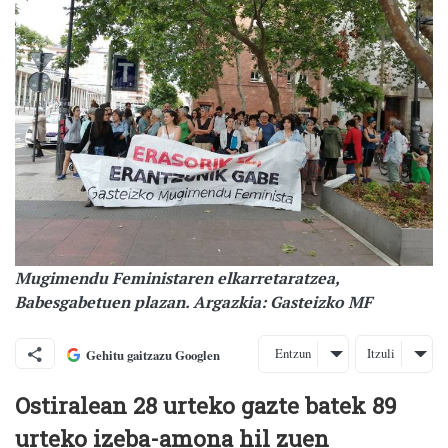
Mugimendu Feministaren elkarretaratzea,
Babesgabetuen plazan. Argazkia: Gasteizko MF
Entzun
Itzuli
Gehitu gaitzazu Googlen
Ostiralean 28 urteko gazte batek 89
urteko izeba-amona hil zuen