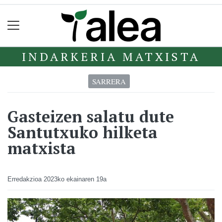
INDARKERIA MATXISTA
SARRERA
Gasteizen salatu dute
Santutxuko hilketa
matxista
Erredakzioa
2023ko ekainaren 19a