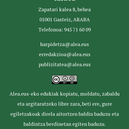
Zapatari kalea 8, behea
01001 Gasteiz, ARABA
Telefonoa: 945 71 60 09
harpidetza@alea.eus
erredakzioa@alea.eus
publizitatea@alea.eus
Alea.eus-eko edukiak kopiatu, moldatu, zabaldu
eta argitaratzeko libre zara, beti ere, gure
egiletzakoak direla aitortzen baldin baduzu eta
baldintza berdinetan egiten baduzu.