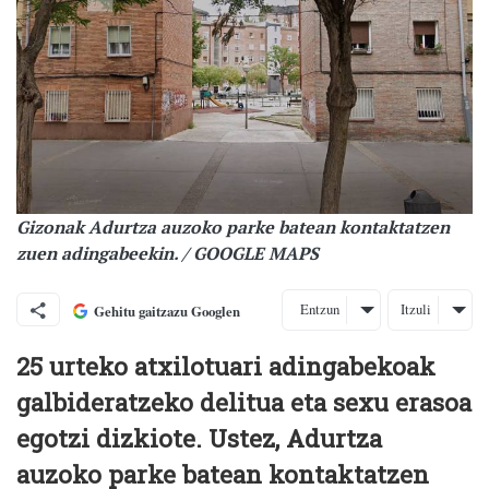
Gizonak Adurtza auzoko parke batean kontaktatzen
zuen adingabeekin. / GOOGLE MAPS
Entzun
Itzuli
Gehitu gaitzazu Googlen
25 urteko atxilotuari adingabekoak
galbideratzeko delitua eta sexu erasoa
egotzi dizkiote. Ustez, Adurtza
auzoko parke batean kontaktatzen