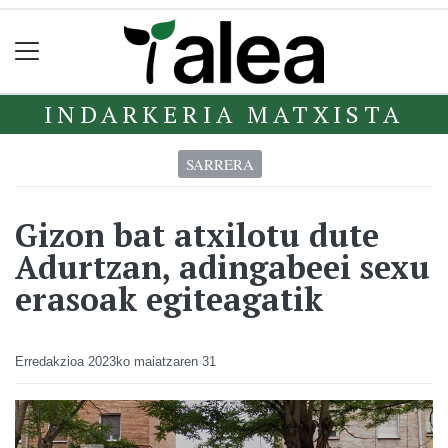
INDARKERIA MATXISTA
SARRERA
Gizon bat atxilotu dute
Adurtzan, adingabeei sexu
erasoak egiteagatik
Erredakzioa
2023ko maiatzaren 31