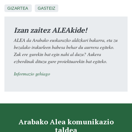
GIZARTEA
GASTEIZ
Izan zaitez ALEAkide!
ALEA da Arabako euskarazko aldizkari bakarra, eta zu
bezalako irakurleen babesa behar du aurrera egiteko.
Zuk ere gurekin bat egin nahi al duzu? Aukera
ezberdinak dituzu gure proiektuarekin bat egiteko.
Informazio gehiago
Arabako Alea komunikazio
taldea