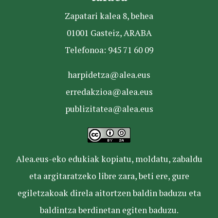
Zapatari kalea 8, behea
01001 Gasteiz, ARABA
Telefonoa: 945 71 60 09
harpidetza@alea.eus
erredakzioa@alea.eus
publizitatea@alea.eus
Alea.eus-eko edukiak kopiatu, moldatu, zabaldu
eta argitaratzeko libre zara, beti ere, gure
egiletzakoak direla aitortzen baldin baduzu eta
baldintza berdinetan egiten baduzu.