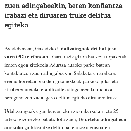
zuen adingabeekin, beren konfiantza
irabazi eta diruaren truke delitua
egiteko.
Udaltzaingoak dei bat jaso
Astelehenean, Gasteizko
zuen 092 telefonoan
, ohartaraziz gizon bat sexu topaketak
izaten egon zitekeela Adurtza auzoko parke batean
kontaktatzen zuen adingabeekin. Salaketaren arabera,
eremu horretan bizi den gizonezkoak parkeko jolas eta
kirol eremuetako erabiltzaile adingabeen konfiantza
bereganatzen zuen, gero delitua egiteko diruaren truke.
Udaltzaingoak egun berean ekin zion ikerketari, eta 25
16 urteko adingabeen
urteko gizonezko bat atxilotu zuen,
aurkako
galbideratze delitu bat eta sexu erasoaren