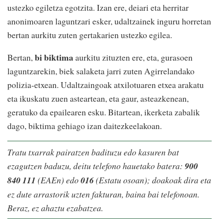
ustezko egiletza egotzita. Izan ere, deiari eta herritar
anonimoaren laguntzari esker, udaltzainek inguru horretan
bertan aurkitu zuten gertakarien ustezko egilea.
bi biktima
Bertan,
aurkitu zituzten ere, eta, gurasoen
laguntzarekin, biek salaketa jarri zuten Agirrelandako
polizia-etxean. Udaltzaingoak atxilotuaren etxea arakatu
eta ikuskatu zuen asteartean, eta gaur, asteazkenean,
geratuko da epailearen esku. Bitartean, ikerketa zabalik
dago, biktima gehiago izan daitezkeelakoan.
Tratu txarrak pairatzen badituzu edo kasuren bat
ezagutzen baduzu, deitu telefono hauetako batera:
900
840 111
(EAEn) edo
016
(Estatu osoan); doakoak dira eta
ez dute arrastorik uzten fakturan, baina bai telefonoan.
Beraz, ez ahaztu ezabatzea.