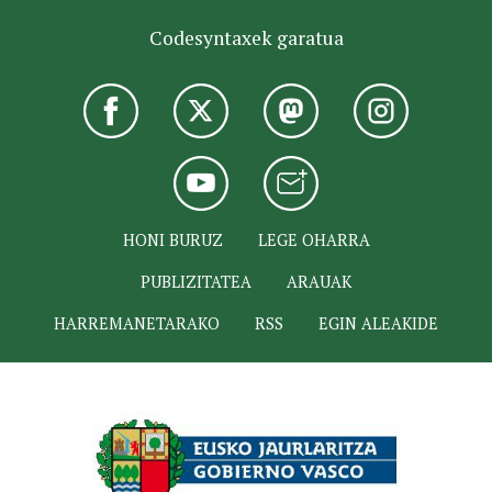
Codesyntaxek garatua
HONI BURUZ
LEGE OHARRA
PUBLIZITATEA
ARAUAK
HARREMANETARAKO
RSS
EGIN ALEAKIDE