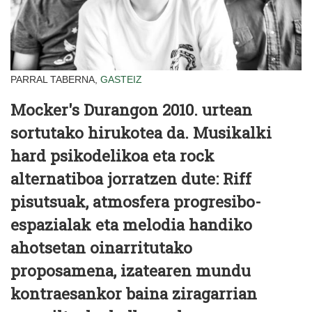
PARRAL TABERNA,
GASTEIZ
Mocker's Durangon 2010. urtean
sortutako hirukotea da. Musikalki
hard psikodelikoa eta rock
alternatiboa jorratzen dute: Riff
pisutsuak, atmosfera progresibo-
espazialak eta melodia handiko
ahotsetan oinarritutako
proposamena, izatearen mundu
kontraesankor baina ziragarrian