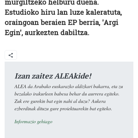
murgiltzeko helburu duena.
Estudioko hiru lan luze kaleratuta,
oraingoan beraien EP berria, 'Argi
Egin', aurkezten dabiltza.
Izan zaitez ALEAkide!
ALEA da Arabako euskarazko aldizkari bakarra, eta zu
bezalako irakurleen babesa behar du aurrera egiteko.
Zuk ere gurekin bat egin nahi al duzu? Aukera
ezberdinak dituzu gure proiektuarekin bat egiteko.
Informazio gehiago