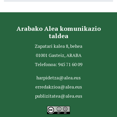
Arabako Alea komunikazio
taldea
Zapatari kalea 8, behea
01001 Gasteiz, ARABA
Telefonoa: 945 71 60 09
harpidetza@alea.eus
erredakzioa@alea.eus
publizitatea@alea.eus