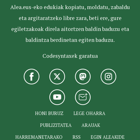
Alea.eus-eko edukiak kopiatu, moldatu, zabaldu
eta argitaratzeko libre zara, beti ere, gure
egiletzakoak direla aitortzen baldin baduzu eta
baldintza berdinetan egiten baduzu.
Codesyntaxek garatua
HONI BURUZ
LEGE OHARRA
PUBLIZITATEA
ARAUAK
HARREMANETARAKO
RSS
EGIN ALEAKIDE