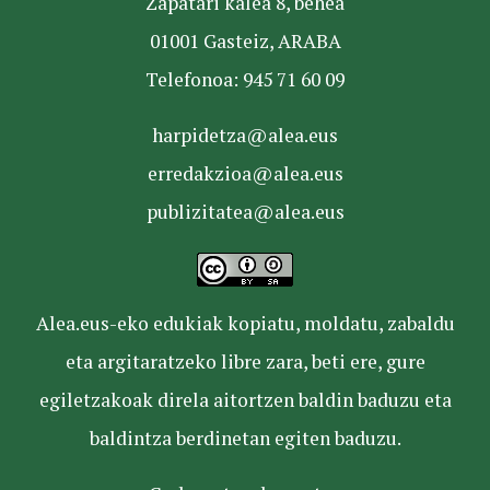
Zapatari kalea 8, behea
01001 Gasteiz, ARABA
Telefonoa: 945 71 60 09
harpidetza@alea.eus
erredakzioa@alea.eus
publizitatea@alea.eus
Alea.eus-eko edukiak kopiatu, moldatu, zabaldu
eta argitaratzeko libre zara, beti ere, gure
egiletzakoak direla aitortzen baldin baduzu eta
baldintza berdinetan egiten baduzu.