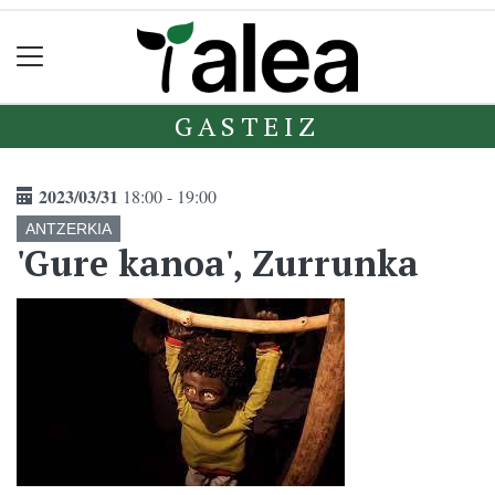
GASTEIZ
2023/03/31
18:00 - 19:00
ANTZERKIA
'Gure kanoa', Zurrunka