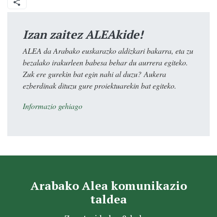
Izan zaitez ALEAkide!
ALEA da Arabako euskarazko aldizkari bakarra, eta zu
bezalako irakurleen babesa behar du aurrera egiteko.
Zuk ere gurekin bat egin nahi al duzu? Aukera
ezberdinak dituzu gure proiektuarekin bat egiteko.
Informazio gehiago
Arabako Alea komunikazio
taldea