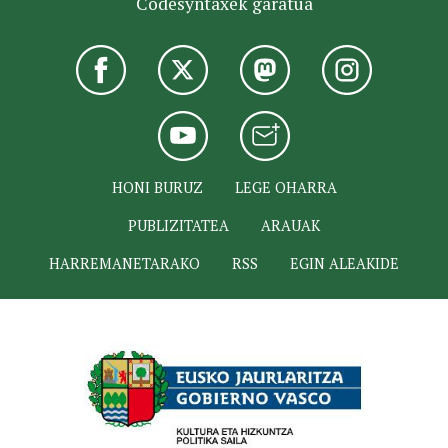
Codesyntaxek garatua
HONI BURUZ
LEGE OHARRA
PUBLIZITATEA
ARAUAK
HARREMANETARAKO
RSS
EGIN ALEAKIDE