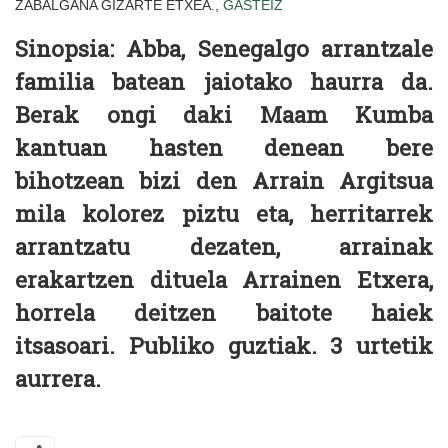
ZABALGANA GIZARTE ETXEA.,
GASTEIZ
Sinopsia: Abba, Senegalgo arrantzale
familia batean jaiotako haurra da.
Berak ongi daki Maam Kumba
kantuan hasten denean bere
bihotzean bizi den Arrain Argitsua
mila kolorez piztu eta, herritarrek
arrantzatu dezaten, arrainak
erakartzen dituela Arrainen Etxera,
horrela deitzen baitote haiek
itsasoari. Publiko guztiak. 3 urtetik
aurrera.