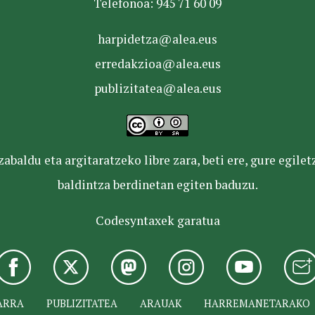
Telefonoa: 945 71 60 09
harpidetza@alea.eus
erredakzioa@alea.eus
publizitatea@alea.eus
baldu eta argitaratzeko libre zara, beti ere, gure egile
baldintza berdinetan egiten baduzu.
Codesyntaxek garatua
ARRA
PUBLIZITATEA
ARAUAK
HARREMANETARAKO