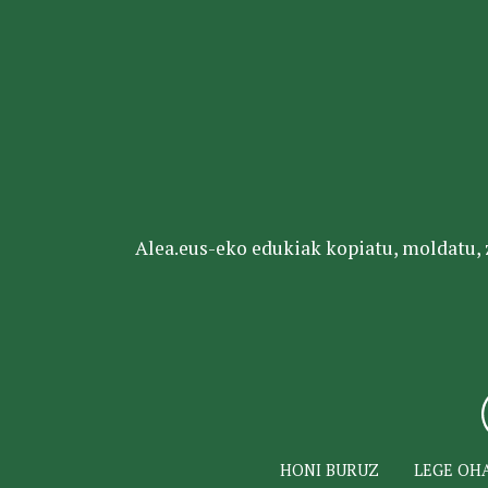
Alea.eus-eko edukiak kopiatu, moldatu, za
HONI BURUZ
LEGE OH