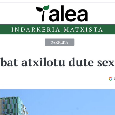
INDARKERIA MATXISTA
SARRERA
 bat atxilotu dute se