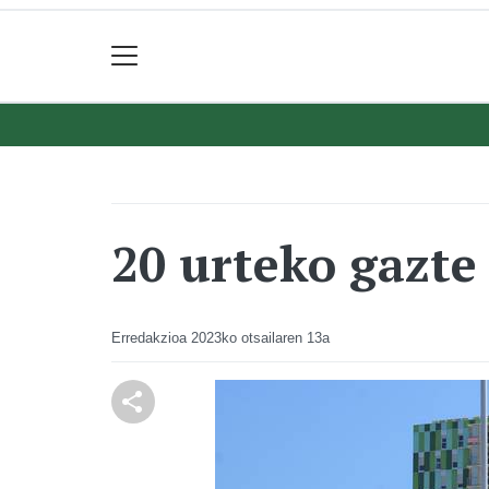
20 urteko gazte
Erredakzioa
2023ko otsailaren 13a