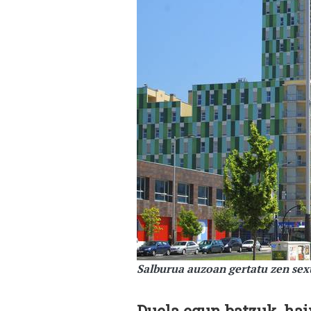
Salburua auzoan gertatu zen sex
Duela egun batzuk, hai