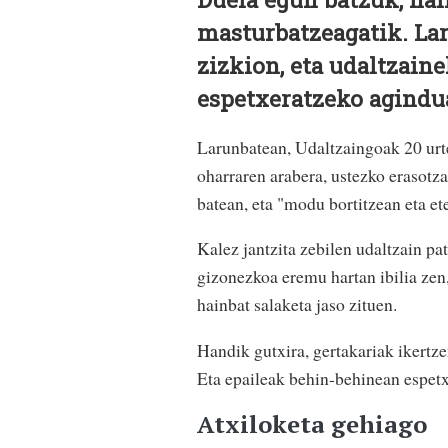
masturbatzeagatik. La
zizkion, eta udaltzaine
espetxeratzeko agindu
Larunbatean, Udaltzaingoak 20 urtek
oharraren arabera, ustezko erasot
batean, eta "modu bortitzean eta et
Kalez jantzita zebilen udaltzain pa
gizonezkoa eremu hartan ibilia zen,
hainbat salaketa jaso zituen.
Handik gutxira, gertakariak ikertze
Eta epaileak behin-behinean espet
Atxiloketa gehiago