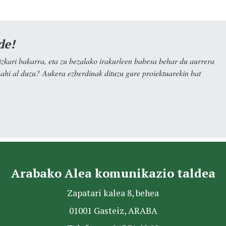
de!
kari bakarra, eta zu bezalako irakurleen babesa behar du aurrera
nahi al duzu? Aukera ezberdinak dituzu gure proiektuarekin bat
Arabako Alea komunikazio taldea
Zapatari kalea 8, behea
01001 Gasteiz, ARABA