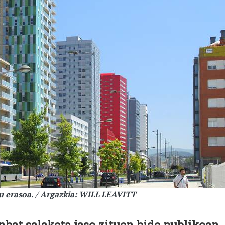
u erasoa. / Argazkia: WILL LEAVITT
nbat salaketa jaso zituen bide publikoan