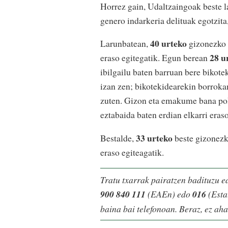
Horrez gain, Udaltzaingoak beste l
genero indarkeria delituak egotzita,
40 urteko
Larunbatean,
gizonezko b
28 u
eraso egitegatik. Egun berean
ibilgailu baten barruan bere bikote
izan zen; bikotekidearekin borrokan
zuten. Gizon eta emakume bana poli
eztabaida baten erdian elkarri eraso
33 urteko
Bestalde,
beste gizonezko
eraso egiteagatik.
Tratu txarrak pairatzen badituzu e
900 840 111
(EAEn) edo
016
(Esta
baina bai telefonoan. Beraz, ez aha