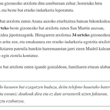
au gizonezko atxilotu ditu asteburuan zehar; horietako hiru
 eta beste bat etxeko indarkeria leporatuta.
at atxilotu zuten Arana auzoko etxebizitza batean bikotekidea
rteko
beste gizonezko bat atxilotu zuten San Martin auzoan,
34 urteko
kidea jipoitzeagatik. Hirugarren atxilotua
gizonezko
 aritu zen, eta emakumea ere etxeko indarkeria egotzita atxilo
ziaren patruila batekin harremanetan jarri ziren Madril kalean
 egin ziotela kontatuz.
 bat atxilotu zuten igande goizaldean, familiaren etxean alaba
do kasuren bat ezagutzen baduzu, deitu telefono hauetako bate
tu osoan); doakoak dira eta ez dute arrastorik uzten fakturan,
ztu ezabatzea.