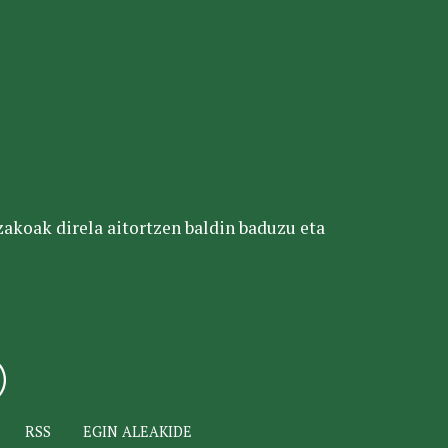
tzakoak direla aitortzen baldin baduzu eta
RSS
EGIN ALEAKIDE