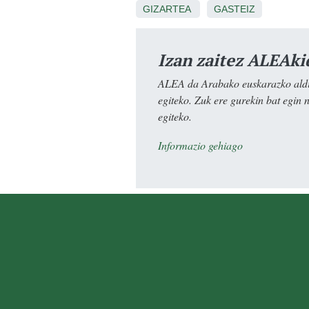
GIZARTEA
GASTEIZ
Izan zaitez ALEAki
ALEA da Arabako euskarazko aldiz
egiteko. Zuk ere gurekin bat egin 
egiteko.
Informazio gehiago