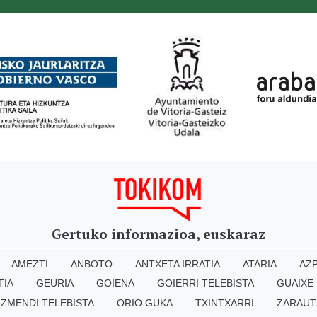
Gertuko informazioa, euskaraz
AMEZTI
ANBOTO
ANTXETA IRRATIA
ATARIA
AZP
TIA
GEURIA
GOIENA
GOIERRI TELEBISTA
GUAIXE
IZMENDI TELEBISTA
ORIO GUKA
TXINTXARRI
ZARAUT