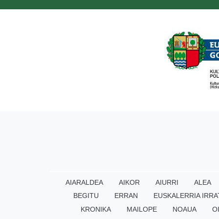
AIARALDEA
AIKOR
AIURRI
ALEA
BEGITU
ERRAN
EUSKALERRIA IRRA
KRONIKA
MAILOPE
NOAUA
O