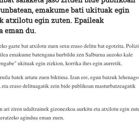
runbatean, emakume bati ukituak egin
k atxilotu egin zuten. Epaileak
a eman du.
o gazte bat atxilotu zuen sexu eraso delitu bat egotzita. Polizi
zailea emakume batengana hurbildu zen Salburua auzoko kale
engabe" ukituak egin zizkion, korrika ihes egin aurretik.
truila batek artatu zuen biktima. Izan ere, egun batzuk lehenago
 eta eraso delituagatik zein bide publikoan masturbatzeagatik
n ari ziren udaltzainek gizonezkoa aurkitu eta atxilotu egin zut
xeratzeko agindua eman zuen.