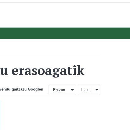
xu erasoagatik
Gehitu gaitzazu Googlen
Entzun
Itzuli