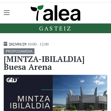
GASTEIZ
2023/01/29
10:00 - 12:00
PROPOSAMENA
[MINTZA-IBILALDIA]
Buesa Arena