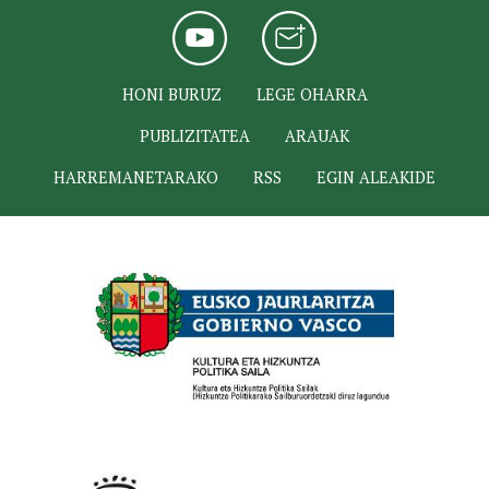
HONI BURUZ
LEGE OHARRA
PUBLIZITATEA
ARAUAK
HARREMANETARAKO
RSS
EGIN ALEAKIDE