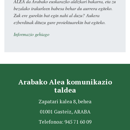
ALEA da Arabako euskarazko aldizkari bakarra, eta zu
bezalako irakurleen babesa behar du aurrera egiteko.
Zuk ere gurekin bat egin nahi al duzu? Aukera
ezberdinak dituzu gure proiektuarekin bat egiteko.
Informazio gehiago
Arabako Alea komunikazio
taldea
Zapatari kalea 8, behea
01001 Gasteiz, ARABA
Telefonoa: 945 71 60 09