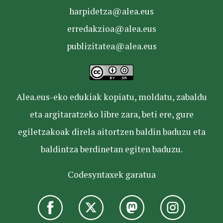
harpidetza@alea.eus
erredakzioa@alea.eus
publizitatea@alea.eus
Alea.eus-eko edukiak kopiatu, moldatu, zabaldu
eta argitaratzeko libre zara, beti ere, gure
egiletzakoak direla aitortzen baldin baduzu eta
baldintza berdinetan egiten baduzu.
Codesyntaxek garatua