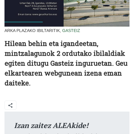
ARKA PLAZAKO IBILTARITIK,
GASTEIZ
Hilean behin eta igandeetan,
mintzalagunok 2 ordutako ibilaldiak
egiten ditugu Gasteiz inguruetan. Geu
elkartearen webgunean izena eman
daiteke.
Izan zaitez ALEAkide!