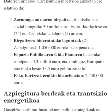
Datorren urterako aurrekontuen inbertsioa auzoetan ere
islatuko da:
Zaramaga auzoaren birgaitze
urbanistiko eta
sozial integrala: 30 milioi euro, Eusko Jaurlaritzaren
(25) eta Gasteizko Udalaren (5) artean.
Birgaitzera bideratutako laguntzak
(21
Zabalgunea): 1.050.000 euroko esleipena du.
Espazio Publikoaren Gida Planaren
hasierako
esleipena: 3,3, milioi euro, eta, oraingoz, Europatik
etorritako beste 13,5 euro gehitu zaizkio.
Esku-hartzeak eraikin historikoetan
: 2.550.000
euro.
Azpiegitura berdeak eta trantsizio
energetikoa
Gasteizko karbono-hustulekuen balio estrategikoak eta