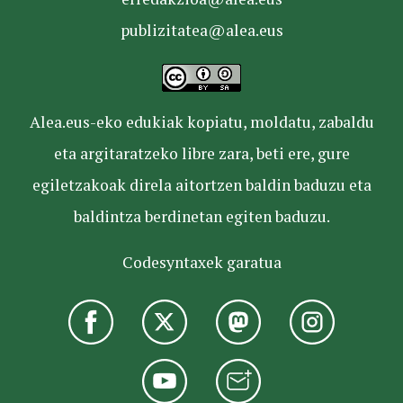
publizitatea@alea.eus
Alea.eus-eko edukiak kopiatu, moldatu, zabaldu
eta argitaratzeko libre zara, beti ere, gure
egiletzakoak direla aitortzen baldin baduzu eta
baldintza berdinetan egiten baduzu.
Codesyntaxek garatua