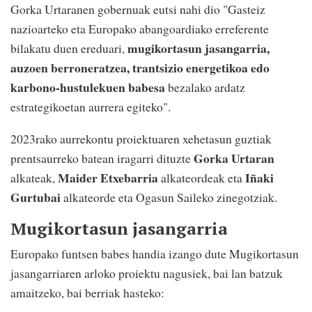
Gorka Urtaranen gobernuak eutsi nahi dio "Gasteiz
nazioarteko eta Europako abangoardiako erreferente
mugikortasun jasangarria,
bilakatu duen ereduari,
auzoen berroneratzea, trantsizio energetikoa edo
karbono-hustulekuen babesa
bezalako ardatz
estrategikoetan aurrera egiteko".
2023rako aurrekontu proiektuaren xehetasun guztiak
Gorka Urtaran
prentsaurreko batean iragarri dituzte
Maider Etxebarria
Iñaki
alkateak,
alkateordeak eta
Gurtubai
alkateorde eta Ogasun Saileko zinegotziak.
Mugikortasun jasangarria
Europako funtsen babes handia izango dute Mugikortasun
jasangarriaren arloko proiektu nagusiek, bai lan batzuk
amaitzeko, bai berriak hasteko: