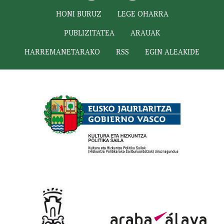
HONI BURUZ
LEGE OHARRA
PUBLIZITATEA
ARAUAK
HARREMANETARAKO
RSS
EGIN ALEAKIDE