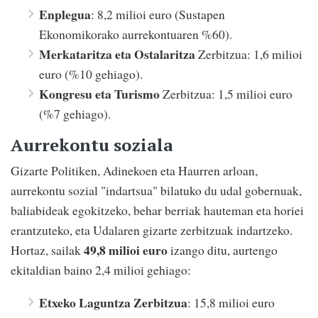
Enplegua
: 8,2 milioi euro (Sustapen
Ekonomikorako aurrekontuaren %60).
Merkataritza eta Ostalaritza
Zerbitzua: 1,6 milioi
euro (%10 gehiago).
Kongresu eta Turismo
Zerbitzua: 1,5 milioi euro
(%7 gehiago).
Aurrekontu soziala
Gizarte Politiken, Adinekoen eta Haurren arloan,
aurrekontu sozial "indartsua" bilatuko du udal gobernuak,
baliabideak egokitzeko, behar berriak hauteman eta horiei
erantzuteko, eta Udalaren gizarte zerbitzuak indartzeko.
49,8 milioi euro
Hortaz, sailak
izango ditu, aurtengo
ekitaldian baino 2,4 milioi gehiago:
Etxeko Laguntza Zerbitzua
: 15,8 milioi euro