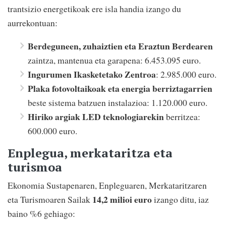
trantsizio energetikoak ere isla handia izango du
aurrekontuan:
Berdeguneen, zuhaiztien eta Eraztun Berdearen
zaintza, mantenua eta garapena: 6.453.095 euro.
Ingurumen Ikasketetako Zentroa
: 2.985.000 euro.
Plaka fotovoltaikoak eta energia berriztagarrien
beste sistema batzuen instalazioa: 1.120.000 euro.
Hiriko argiak LED teknologiarekin
berritzea:
600.000 euro.
Enplegua, merkataritza eta
turismoa
Ekonomia Sustapenaren, Enpleguaren, Merkataritzaren
14,2 milioi euro
eta Turismoaren Sailak
izango ditu, iaz
baino %6 gehiago: