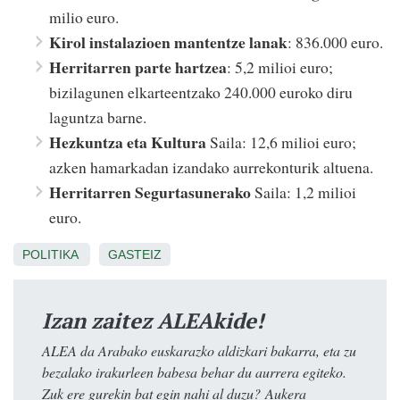
milio euro.
Kirol instalazioen mantentze lanak
: 836.000 euro.
Herritarren parte hartzea
: 5,2 milioi euro;
bizilagunen elkarteentzako 240.000 euroko diru
laguntza barne.
Hezkuntza eta Kultura
Saila: 12,6 milioi euro;
azken hamarkadan izandako aurrekonturik altuena.
Herritarren Segurtasunerako
Saila: 1,2 milioi
euro.
POLITIKA
GASTEIZ
Izan zaitez ALEAkide!
ALEA da Arabako euskarazko aldizkari bakarra, eta zu
bezalako irakurleen babesa behar du aurrera egiteko.
Zuk ere gurekin bat egin nahi al duzu? Aukera