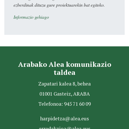
ezberdinak dituzu gure proiektuarekin bat egiteko.
Informazio gehiago
Arabako Alea komunikazio
taldea
Zapatari kalea 8, behea
01001 Gasteiz, ARABA
Telefonoa: 945 71 60 09
harpidetza@alea.eus
erredakzioa@alea.eus