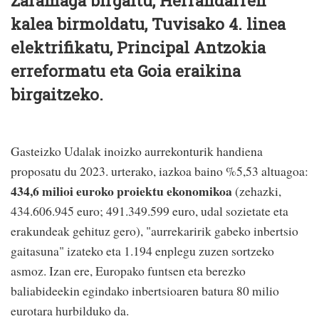
Zaramaga birgaitu, Herrandarren
kalea birmoldatu, Tuvisako 4. linea
elektrifikatu, Principal Antzokia
erreformatu eta Goia eraikina
birgaitzeko.
Gasteizko Udalak inoizko aurrekonturik handiena
proposatu du 2023. urterako, iazkoa baino %5,53 altuagoa:
434,6 milioi euroko proiektu ekonomikoa
(zehazki,
434.606.945 euro; 491.349.599 euro, udal sozietate eta
erakundeak gehituz gero), "aurrekaririk gabeko inbertsio
gaitasuna" izateko eta 1.194 enplegu zuzen sortzeko
asmoz. Izan ere, Europako funtsen eta berezko
baliabideekin egindako inbertsioaren batura 80 milio
eurotara hurbilduko da.