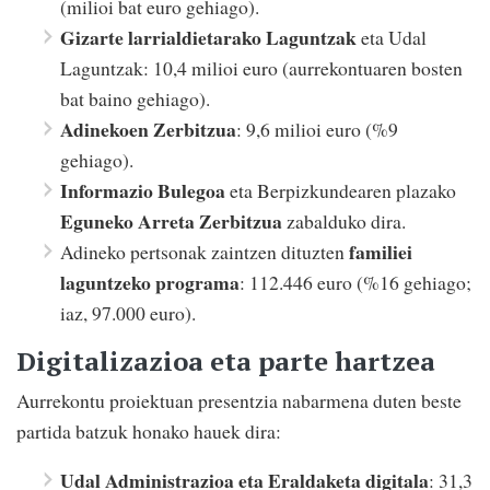
(milioi bat euro gehiago).
Gizarte larrialdietarako Laguntzak
eta Udal
Laguntzak: 10,4 milioi euro (aurrekontuaren bosten
bat baino gehiago).
Adinekoen Zerbitzua
: 9,6 milioi euro (%9
gehiago).
Informazio Bulegoa
eta Berpizkundearen plazako
Eguneko Arreta Zerbitzua
zabalduko dira.
familiei
Adineko pertsonak zaintzen dituzten
laguntzeko programa
: 112.446 euro (%16 gehiago;
iaz, 97.000 euro).
Digitalizazioa eta parte hartzea
Aurrekontu proiektuan presentzia nabarmena duten beste
partida batzuk honako hauek dira:
Udal Administrazioa eta Eraldaketa digitala
: 31,3