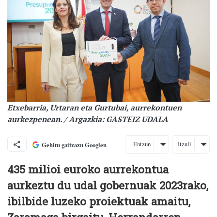
Etxebarria, Urtaran eta Gurtubai, aurrekontuen
aurkezpenean. / Argazkia: GASTEIZ UDALA
Entzun
Itzuli
Gehitu gaitzazu Googlen
435 milioi euroko aurrekontua
aurkeztu du udal gobernuak 2023rako,
ibilbide luzeko proiektuak amaitu,