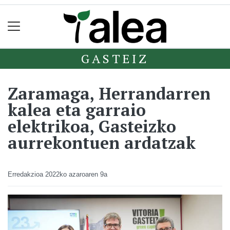
GASTEIZ
Zaramaga, Herrandarren
kalea eta garraio
elektrikoa, Gasteizko
aurrekontuen ardatzak
Erredakzioa
2022ko azaroaren 9a