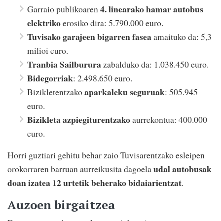
4. linearako hamar autobus
Garraio publikoaren
elektriko
erosiko dira: 5.790.000 euro.
Tuvisako garajeen bigarren fasea
amaituko da: 5,3
milioi euro.
Tranbia Sailburura
zabalduko da: 1.038.450 euro.
Bidegorriak
: 2.498.650 euro.
aparkaleku seguruak
Bizikletentzako
: 505.945
euro.
Bizikleta azpiegiturentzako
aurrekontua: 400.000
euro.
Horri guztiari gehitu behar zaio Tuvisarentzako esleipen
udal autobusak
orokorraren barruan aurreikusita dagoela
doan izatea 12 urtetik beherako bidaiarientzat
.
Auzoen birgaitzea