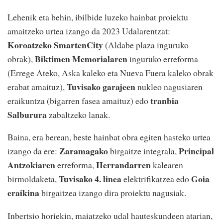
Lehenik eta behin, ibilbide luzeko hainbat proiektu
amaitzeko urtea izango da 2023 Udalarentzat:
Koroatzeko SmartenCity
(Aldabe plaza inguruko
Biktimen Memorialaren
obrak),
inguruko erreforma
(Errege Ateko, Aska kaleko eta Nueva Fuera kaleko obrak
Tuvisako garajeen
erabat amaituz),
nukleo nagusiaren
tranbia
eraikuntza (bigarren fasea amaituz) edo
Salburura
zabaltzeko lanak.
Baina, era berean, beste hainbat obra egiten hasteko urtea
Zaramagako
Principal
izango da ere:
birgaitze integrala,
Antzokiaren
Herrandarren
erreforma,
kalearen
Tuvisako 4. linea
Goia
birmoldaketa,
elektrifikatzea edo
eraikina
birgaitzea izango dira proiektu nagusiak.
Inbertsio horiekin, maiatzeko udal hauteskundeen atarian,