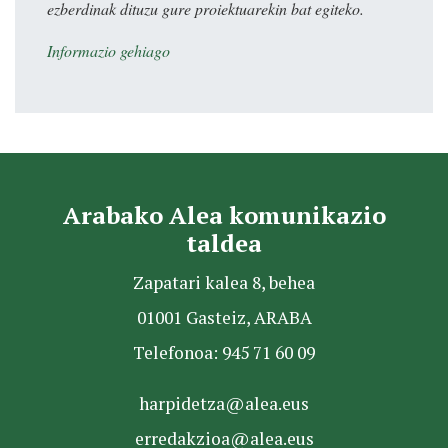
ezberdinak dituzu gure proiektuarekin bat egiteko.
Informazio gehiago
Arabako Alea komunikazio
taldea
Zapatari kalea 8, behea
01001 Gasteiz, ARABA
Telefonoa: 945 71 60 09
harpidetza@alea.eus
erredakzioa@alea.eus