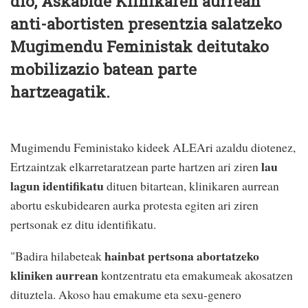
dio, Askabide Klinikaren aurrean
anti-abortisten presentzia salatzeko
Mugimendu Feministak deitutako
mobilizazio batean parte
hartzeagatik.
Mugimendu Feministako kideek ALEAri azaldu diotenez,
lau
Ertzaintzak elkarretaratzean parte hartzen ari ziren
lagun identifikatu
dituen bitartean, klinikaren aurrean
abortu eskubidearen aurka protesta egiten ari ziren
pertsonak ez ditu identifikatu.
hainbat pertsona abortatzeko
"Badira hilabeteak
kliniken aurrean
kontzentratu eta emakumeak akosatzen
dituztela. Akoso hau emakume eta sexu-genero