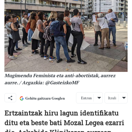
Mugimendu Feminista eta anti-abortistak, aurrez
aurre. / Argazkia: @GasteizkoMF
Entzun
Itzuli
Gehitu gaitzazu Googlen
Ertzaintzak hiru lagun identifikatu
ditu eta beste bati Mozal Legea ezarri