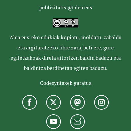
publizitatea@alea.eus
Alea.eus-eko edukiak kopiatu, moldatu, zabaldu
eta argitaratzeko libre zara, beti ere, gure
egiletzakoak direla aitortzen baldin baduzu eta
baldintza berdinetan egiten baduzu.
Codesyntaxek garatua