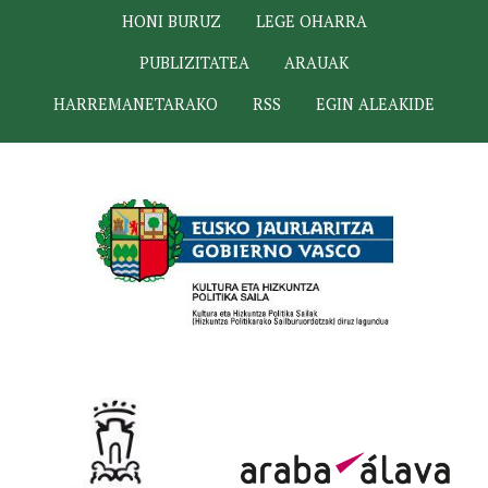
HONI BURUZ
LEGE OHARRA
PUBLIZITATEA
ARAUAK
HARREMANETARAKO
RSS
EGIN ALEAKIDE