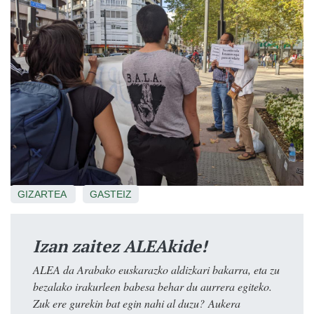
GIZARTEA
GASTEIZ
Izan zaitez ALEAkide!
ALEA da Arabako euskarazko aldizkari bakarra, eta zu
bezalako irakurleen babesa behar du aurrera egiteko.
Zuk ere gurekin bat egin nahi al duzu? Aukera