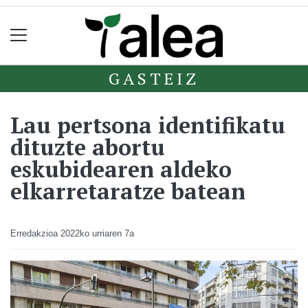
GASTEIZ
Lau pertsona identifikatu
dituzte abortu
eskubidearen aldeko
elkarretaratze batean
Erredakzioa
2022ko urriaren 7a