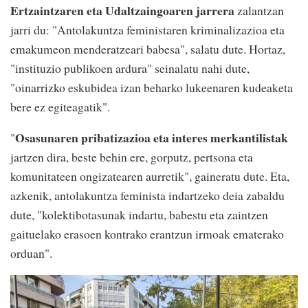
Ertzaintzaren eta Udaltzaingoaren jarrera
zalantzan
jarri du: "Antolakuntza feministaren kriminalizazioa eta
emakumeon menderatzeari babesa", salatu dute. Hortaz,
"instituzio publikoen ardura" seinalatu nahi dute,
"oinarrizko eskubidea izan beharko lukeenaren kudeaketa
bere ez egiteagatik".
Osasunaren pribatizazioa eta interes merkantilistak
"
jartzen dira, beste behin ere, gorputz, pertsona eta
komunitateen ongizatearen aurretik", gaineratu dute. Eta,
azkenik, antolakuntza feminista indartzeko deia zabaldu
dute, "kolektibotasunak indartu, babestu eta zaintzen
gaituelako erasoen kontrako erantzun irmoak ematerako
orduan".