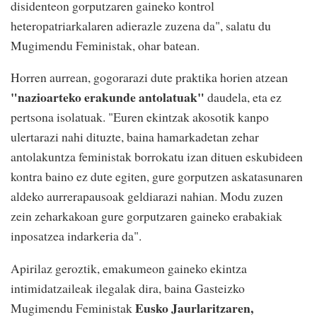
disidenteon gorputzaren gaineko kontrol
heteropatriarkalaren adierazle zuzena da", salatu du
Mugimendu Feministak, ohar batean.
Horren aurrean, gogorarazi dute praktika horien atzean
"nazioarteko erakunde antolatuak"
daudela, eta ez
pertsona isolatuak. "Euren ekintzak akosotik kanpo
ulertarazi nahi dituzte, baina hamarkadetan zehar
antolakuntza feministak borrokatu izan dituen eskubideen
kontra baino ez dute egiten, gure gorputzen askatasunaren
aldeko aurrerapausoak geldiarazi nahian. Modu zuzen
zein zeharkakoan gure gorputzaren gaineko erabakiak
inposatzea indarkeria da".
Apirilaz geroztik, emakumeon gaineko ekintza
intimidatzaileak ilegalak dira, baina Gasteizko
Eusko Jaurlaritzaren,
Mugimendu Feministak