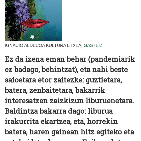
IGNACIO ALDECOA KULTURA ETXEA,
GASTEIZ
Ez da izena eman behar (pandemiarik
ez badago, behintzat), eta nahi beste
saioetara etor zaitezke: guztietara,
batera, zenbaitetara, bakarrik
interesatzen zaizkizun liburuenetara.
Baldintza bakarra dago: liburua
irakurrita ekartzea, eta, horrekin
batera, haren gainean hitz egiteko eta