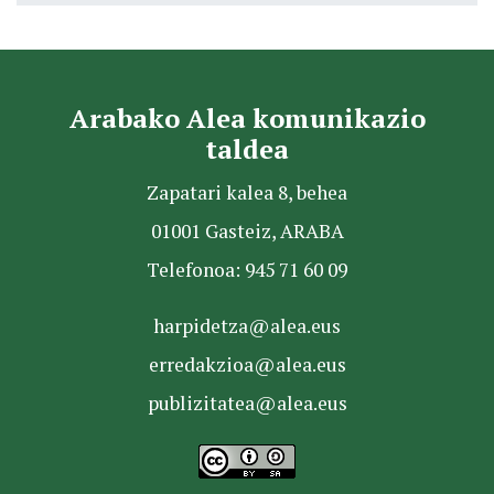
Arabako Alea komunikazio
taldea
Zapatari kalea 8, behea
01001 Gasteiz, ARABA
Telefonoa: 945 71 60 09
harpidetza@alea.eus
erredakzioa@alea.eus
publizitatea@alea.eus