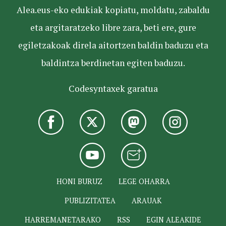
Alea.eus-eko edukiak kopiatu, moldatu, zabaldu
eta argitaratzeko libre zara, beti ere, gure
egiletzakoak direla aitortzen baldin baduzu eta
baldintza berdinetan egiten baduzu.
Codesyntaxek garatua
HONI BURUZ
LEGE OHARRA
PUBLIZITATEA
ARAUAK
HARREMANETARAKO
RSS
EGIN ALEAKIDE