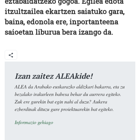
eztabaidatzeko gogoa. Egilea edota
itzultzailea ekartzen saiatuko gara,
baina, edonola ere, inportanteena
saioetan liburua bera izango da.
Izan zaitez ALEAkide!
ALEA da Arabako euskarazko aldizkari bakarra, eta zu
bezalako irakurleen babesa behar du aurrera egiteko.
Zuk ere gurekin bat egin nahi al duzu? Aukera
ezberdinak dituzu gure proiektuarekin bat egiteko.
Informazio gehiago