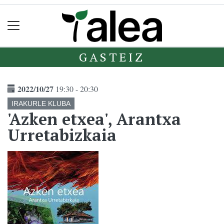
GASTEIZ
2022/10/27
19:30 - 20:30
IRAKURLE KLUBA
'Azken etxea', Arantxa
Urretabizkaia