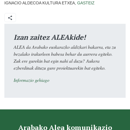
IGNACIO ALDECOA KULTURA ETXEA,
GASTEIZ
Izan zaitez ALEAkide!
ALEA da Arabako euskarazko aldizkari bakarra, eta zu
bezalako irakurleen babesa behar du aurrera egiteko.
Zuk ere gurekin bat egin nahi al duzu? Aukera
ezberdinak dituzu gure proiektuarekin bat egiteko.
Informazio gehiago
Arabako Alea komunikazio