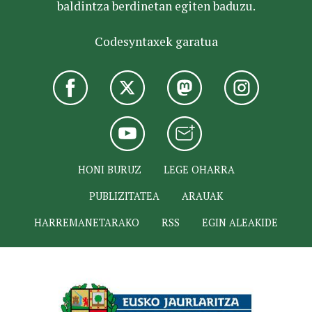
baldintza berdinetan egiten baduzu.
Codesyntaxek garatua
HONI BURUZ
LEGE OHARRA
PUBLIZITATEA
ARAUAK
HARREMANETARAKO
RSS
EGIN ALEAKIDE