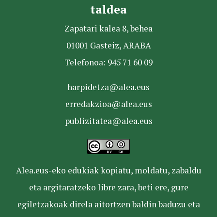
taldea
Zapatari kalea 8, behea
01001 Gasteiz, ARABA
Telefonoa: 945 71 60 09
harpidetza@alea.eus
erredakzioa@alea.eus
publizitatea@alea.eus
Alea.eus-eko edukiak kopiatu, moldatu, zabaldu
eta argitaratzeko libre zara, beti ere, gure
egiletzakoak direla aitortzen baldin baduzu eta