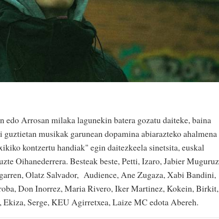
 edo Arrosan milaka lagunekin batera gozatu daiteke, baina
oki guztietan musikak garunean dopamina abiarazteko ahalmena
xikiko kontzertu handiak" egin daitezkeela sinetsita, euskal
zte Oihanederrera. Besteak beste, Petti, Izaro, Jabier Muguruz
arren, Olatz Salvador, Audience, Ane Zugaza, Xabi Bandini,
oba, Don Inorrez, Maria Rivero, Iker Martinez, Kokein, Birkit,
, Ekiza, Serge, KEU Agirretxea, Laize MC edota Abereh.