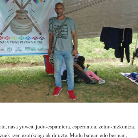
kota, nasa yuwea, judu-espainiera, esperantoa, zeinu-hizkuntza...
zuek izen exotikoagoak dituzte. Modu batean edo bestean,