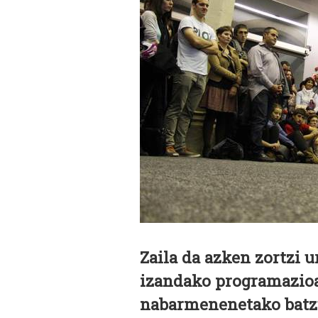
Zaila da azken zortzi 
izandako programazioa
nabarmenenetako batz