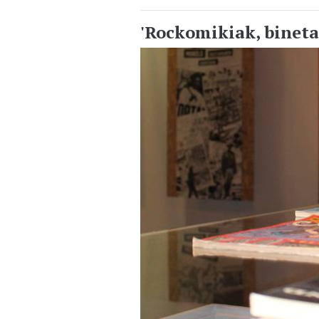
'Rockomikiak, binet