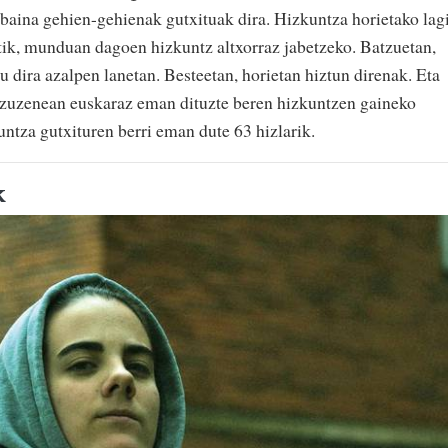
aina gehien-gehienak gutxituak dira. Hizkuntza horietako lag
tik, munduan dagoen hizkuntz altxorraz jabetzeko. Batzuetan,
tu dira azalpen lanetan. Besteetan, horietan hiztun direnak. Eta
k zuzenean euskaraz eman dituzte beren hizkuntzen gaineko
untza gutxituren berri eman dute 63 hizlarik.
k