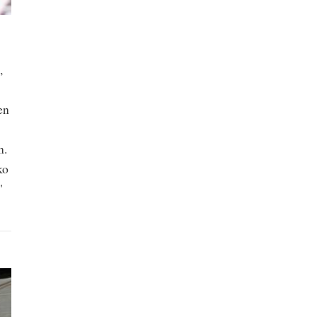
,
en
n.
ko
"