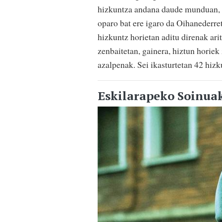
hizkuntza andana daude munduan, b
oparo bat ere igaro da Oihanederre
hizkuntz horietan aditu direnak ari
zenbaitetan, gainera, hiztun horie
azalpenak. Sei ikasturtetan 42 hizk
Eskilarapeko Soinua