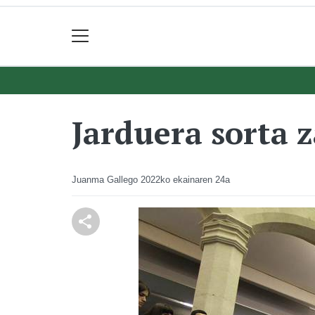
Jarduera sorta 
Juanma Gallego
2022ko ekainaren 24a