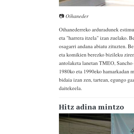
📷
Oihaneder
Oihanederreko arduradunek estimu 
eta "harrera itzela" izan zuelako. 
osagarri andana abiatu zituzten. Be
eta komikien berezko bizileku ziren
antolaketa lanetan TMEO, Sancho el
1980ko eta 1990eko hamarkadan musi
bidaia izan zen, tartean, egungo ga
daitekeela.
Hitz adina mintzo