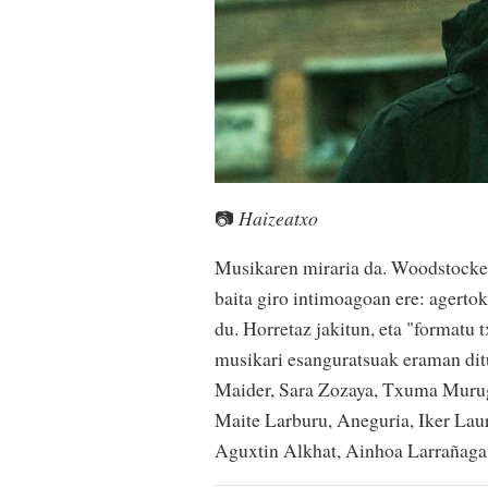
📷
Haizeatxo
Musikaren miraria da. Woodstocken
baita giro intimoagoan ere: agert
du. Horretaz jakitun, eta "formatu t
musikari esanguratsuak eraman ditu
Maider, Sara Zozaya, Txuma Murug
Maite Larburu, Aneguria, Iker Laur
Aguxtin Alkhat, Ainhoa Larrañaga