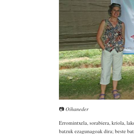
📷
Oihaneder
Erromintxela, sorabiera, kriola, la
batzuk ezagunagoak dira; beste bat