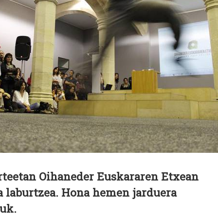
urteetan Oihaneder Euskararen Etxean
 laburtzea. Hona hemen jarduera
uk.