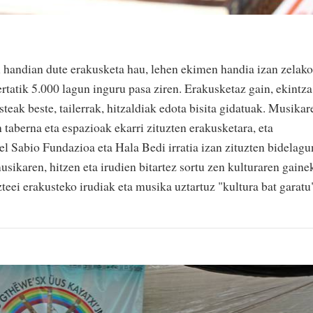
handian dute erakusketa hau, lehen ekimen handia izan zelako
Bertatik 5.000 lagun inguru pasa ziren. Erakusketaz gain, ekintza
steak beste, tailerrak, hitzaldiak edota bisita gidatuak. Musikar
 taberna eta espazioak ekarri zituzten erakusketara, eta
 Sabio Fundazioa eta Hala Bedi irratia izan zituzten bidelagu
karen, hitzen eta irudien bitartez sortu zen kulturaren gaine
zteei erakusteko irudiak eta musika uztartuz "kultura bat garatu