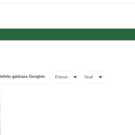
Gehitu gaitzazu Googlen
Entzun
Itzuli