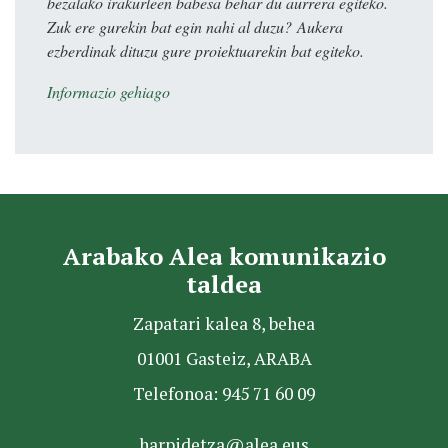
bezalako irakurleen babesa behar du aurrera egiteko.
Zuk ere gurekin bat egin nahi al duzu? Aukera
ezberdinak dituzu gure proiektuarekin bat egiteko.
Informazio gehiago
Arabako Alea komunikazio
taldea
Zapatari kalea 8, behea
01001 Gasteiz, ARABA
Telefonoa: 945 71 60 09
harpidetza@alea.eus