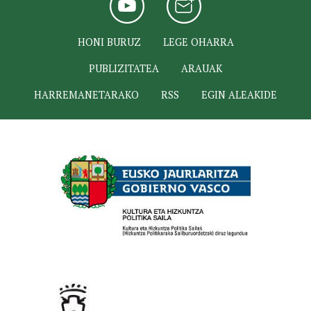
HONI BURUZ
LEGE OHARRA
PUBLIZITATEA
ARAUAK
HARREMANETARAKO
RSS
EGIN ALEAKIDE