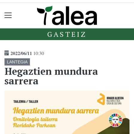
GASTEIZ
2022/06/11
10:30
LANTEGIA
Hegaztien mundura
sarrera