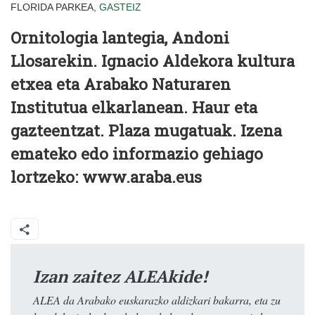
FLORIDA PARKEA,
GASTEIZ
Ornitologia lantegia, Andoni
Llosarekin. Ignacio Aldekora kultura
etxea eta Arabako Naturaren
Institutua elkarlanean. Haur eta
gazteentzat. Plaza mugatuak. Izena
emateko edo informazio gehiago
lortzeko: www.araba.eus
Izan zaitez ALEAkide!
ALEA da Arabako euskarazko aldizkari bakarra, eta zu