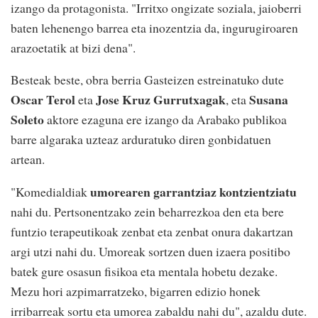
izango da protagonista. "Irritxo ongizate soziala, jaioberri
baten lehenengo barrea eta inozentzia da, ingurugiroaren
arazoetatik at bizi dena".
Besteak beste, obra berria Gasteizen estreinatuko dute
Oscar Terol
Jose Kruz Gurrutxagak
Susana
eta
, eta
Soleto
aktore ezaguna ere izango da Arabako publikoa
barre algaraka uzteaz arduratuko diren gonbidatuen
artean.
umorearen garrantziaz kontzientziatu
"Komedialdiak
nahi du. Pertsonentzako zein beharrezkoa den eta bere
funtzio terapeutikoak zenbat eta zenbat onura dakartzan
argi utzi nahi du. Umoreak sortzen duen izaera positibo
batek gure osasun fisikoa eta mentala hobetu dezake.
Mezu hori azpimarratzeko, bigarren edizio honek
irribarreak sortu eta umorea zabaldu nahi du", azaldu dute.