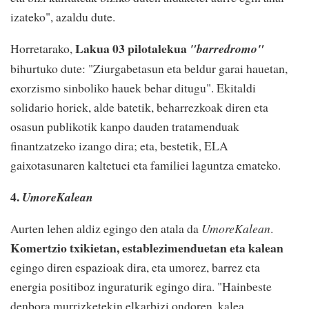
izateko", azaldu dute.
Lakua 03 pilotalekua
Horretarako,
"barredromo"
bihurtuko dute: "Ziurgabetasun eta beldur garai hauetan,
exorzismo sinboliko hauek behar ditugu". Ekitaldi
solidario horiek, alde batetik, beharrezkoak diren eta
osasun publikotik kanpo dauden tratamenduak
finantzatzeko izango dira; eta, bestetik, ELA
gaixotasunaren kaltetuei eta familiei laguntza emateko.
4.
UmoreKalean
Aurten lehen aldiz egingo den atala da
UmoreKalean
.
Komertzio txikietan, establezimenduetan eta kalean
egingo diren espazioak dira, eta umorez, barrez eta
energia positiboz inguraturik egingo dira. "Hainbeste
denbora murrizketekin elkarbizi ondoren, kalea