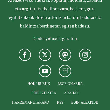
Alea.eus-eko edukiak kopiatu, moldatu, zabaldu
eta argitaratzeko libre zara, beti ere, gure
egiletzakoak direla aitortzen baldin baduzu eta
baldintza berdinetan egiten baduzu.
Codesyntaxek garatua
HONI BURUZ
LEGE OHARRA
PUBLIZITATEA
ARAUAK
HARREMANETARAKO
RSS
EGIN ALEAKIDE