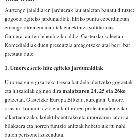
Aurtengo jaialdiaren jarduerak lau ataletan banatu dituzte:
gogoeta egiteko jardunaldiak, hiriko puntu ezberdinetan
emango diren emanaldiak eta ekintza solidarioak.
Gainera, aurten lehenbiziko aldiz, Gasteizko kaleetan
Komedialdiak duen presentzia areagotzeko atal berri bat
prestatu dute.
1. Umorez serio hitz egiteko jardunaldiak
Umorea gure gizarteko tresna bat dela ulertzeko gogoetak
maiatzaren 24, 25 eta 26ko
eta hitzaldiak egingo dira
goizetan, Gasteizko Europa Biltzar Jauregian. Umore,
osasun, komunikazio eta kulturaren profesionalentzako,
elkarteentzako, kolektiboentzako eta umorearen jatorria,
bilakaera eta horren funtzio anitzak hobeto ulertu nahi
duten pertsonei zuzenduta.