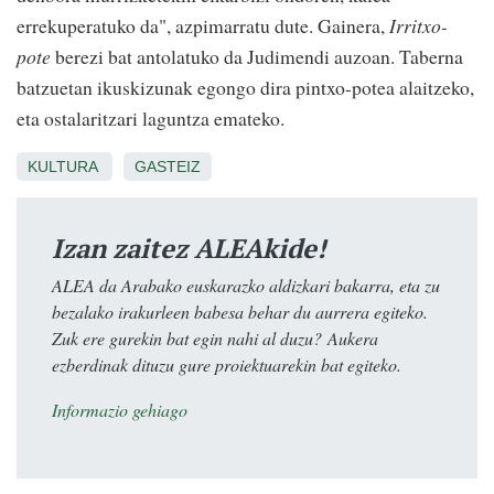
errekuperatuko da", azpimarratu dute. Gainera,
Irritxo-
pote
berezi bat antolatuko da Judimendi auzoan. Taberna
batzuetan ikuskizunak egongo dira pintxo-potea alaitzeko,
eta ostalaritzari laguntza emateko.
KULTURA
GASTEIZ
Izan zaitez ALEAkide!
ALEA da Arabako euskarazko aldizkari bakarra, eta zu
bezalako irakurleen babesa behar du aurrera egiteko.
Zuk ere gurekin bat egin nahi al duzu? Aukera
ezberdinak dituzu gure proiektuarekin bat egiteko.
Informazio gehiago