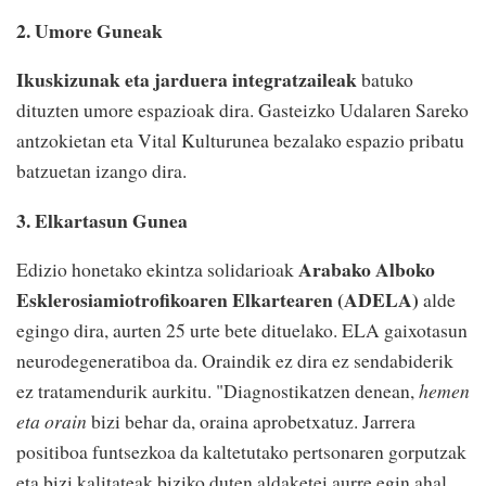
2. Umore Guneak
Ikuskizunak eta jarduera integratzaileak
batuko
dituzten umore espazioak dira. Gasteizko Udalaren Sareko
antzokietan eta Vital Kulturunea bezalako espazio pribatu
batzuetan izango dira.
3. Elkartasun Gunea
Arabako Alboko
Edizio honetako ekintza solidarioak
Esklerosiamiotrofikoaren Elkartearen (ADELA)
alde
egingo dira, aurten 25 urte bete dituelako. ELA gaixotasun
neurodegeneratiboa da. Oraindik ez dira ez sendabiderik
ez tratamendurik aurkitu. "Diagnostikatzen denean,
hemen
eta orain
bizi behar da, oraina aprobetxatuz. Jarrera
positiboa funtsezkoa da kaltetutako pertsonaren gorputzak
eta bizi kalitateak biziko duten aldaketei aurre egin ahal