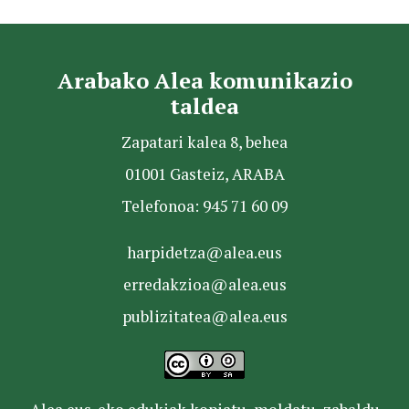
Arabako Alea komunikazio
taldea
Zapatari kalea 8, behea
01001 Gasteiz, ARABA
Telefonoa: 945 71 60 09
harpidetza@alea.eus
erredakzioa@alea.eus
publizitatea@alea.eus