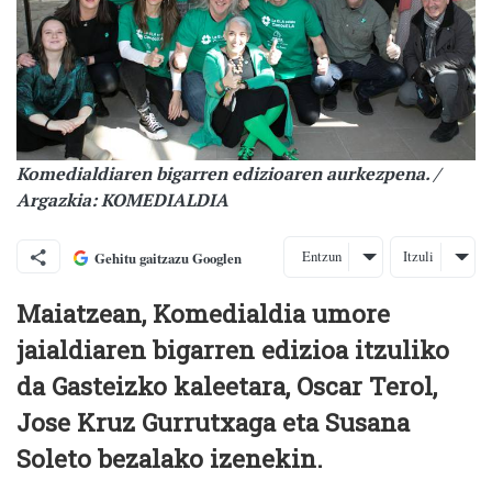
Komedialdiaren bigarren edizioaren aurkezpena. /
Argazkia: KOMEDIALDIA
Entzun
Itzuli
Gehitu gaitzazu Googlen
Maiatzean, Komedialdia umore
jaialdiaren bigarren edizioa itzuliko
da Gasteizko kaleetara, Oscar Terol,
Jose Kruz Gurrutxaga eta Susana
Soleto bezalako izenekin.