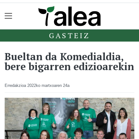
GASTEIZ
Bueltan da Komedialdia,
bere bigarren edizioarekin
Erredakzioa
2022ko martxoaren 24a