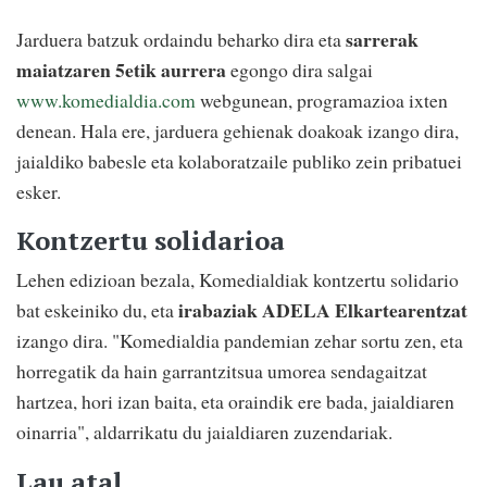
sarrerak
Jarduera batzuk ordaindu beharko dira eta
maiatzaren 5etik aurrera
egongo dira salgai
www.komedialdia.com
webgunean, programazioa ixten
denean. Hala ere, jarduera gehienak doakoak izango dira,
jaialdiko babesle eta kolaboratzaile publiko zein pribatuei
esker.
Kontzertu solidarioa
Lehen edizioan bezala, Komedialdiak kontzertu solidario
irabaziak ADELA Elkartearentzat
bat eskeiniko du, eta
izango dira. "Komedialdia pandemian zehar sortu zen, eta
horregatik da hain garrantzitsua umorea sendagaitzat
hartzea, hori izan baita, eta oraindik ere bada, jaialdiaren
oinarria", aldarrikatu du jaialdiaren zuzendariak.
Lau atal