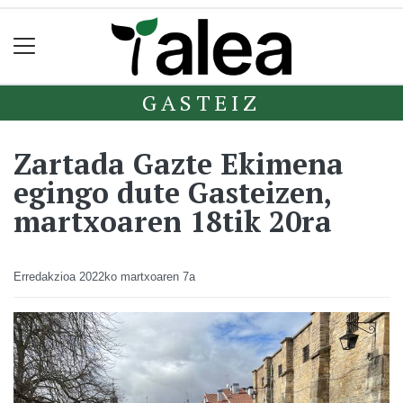
GASTEIZ
Zartada Gazte Ekimena
egingo dute Gasteizen,
martxoaren 18tik 20ra
Erredakzioa
2022ko martxoaren 7a