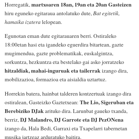
martxoaren 18an, 19an eta 20an Gasteizen
Horregatik,
hiru eguneko egitaraua antolatuko dute,
Bat egitetik,
hamaika izatera
lelopean.
Egunotan eman dute egitarauaren berri. Ostiraleko
18:00etan hasi eta igandeko eguerdira bitartean, gazte
mugimendua, gazte problematikak, euskalgintza,
sorkuntza, hezkuntza eta bestelako gai asko jorratzeko
hitzaldiak, mahai-inguruak eta tailerrak
izango dira,
mobilizazioa, formazioa eta aisialdia uztartuz.
Horrekin batera, hainbat talderen kontzertuak izango dira
The Lio, Sigeruban eta
ostiralean, Gasteizko Gaztetxean:
Berebiziko DJak
arituko dira. Larunbat gaueko txanda,
DJ Malandro, DJ Garrote eta DJ PezONena
berriz,
izango da, Hala Bedi, Garraxi eta Txapelarri tabernetan
musika jartzeaz arduratuko baitira.