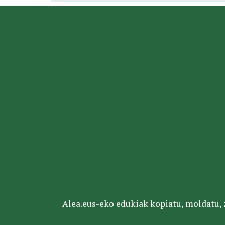
Alea.eus-eko edukiak kopiatu, moldatu, za