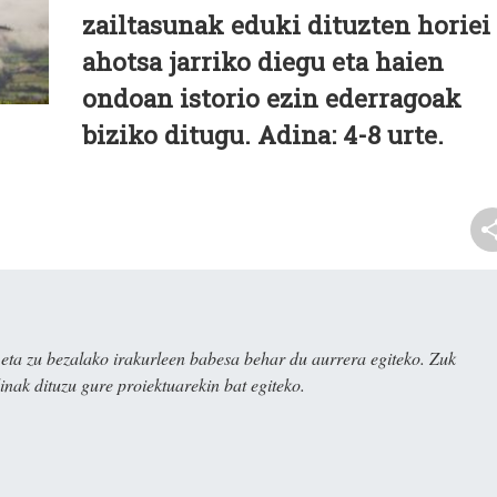
zailtasunak eduki dituzten horiei
ahotsa jarriko diegu eta haien
ondoan istorio ezin ederragoak
biziko ditugu. Adina: 4-8 urte.
ta zu bezalako irakurleen babesa behar du aurrera egiteko. Zuk
nak dituzu gure proiektuarekin bat egiteko.