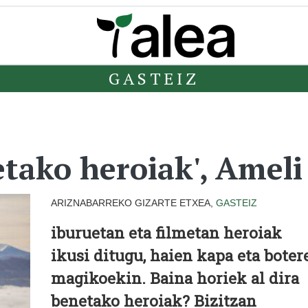
GASTEIZ
tako heroiak', Ameli 
ARIZNABARREKO GIZARTE ETXEA,
GASTEIZ
iburuetan eta filmetan heroiak
ikusi ditugu, haien kapa eta boter
magikoekin. Baina horiek al dira
benetako heroiak? Bizitzan