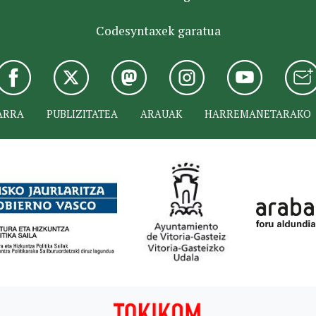
Codesyntaxek garatua
ARRA
PUBLIZITATEA
ARAUAK
HARREMANETARAKO