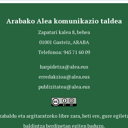
Arabako Alea komunikazio taldea
Zapatari kalea 8, behea
01001 Gasteiz, ARABA
Telefonoa: 945 71 60 09
harpidetza@alea.eus
erredakzioa@alea.eus
publizitatea@alea.eus
baldu eta argitaratzeko libre zara, beti ere, gure egile
baldintza berdinetan egiten baduzu.