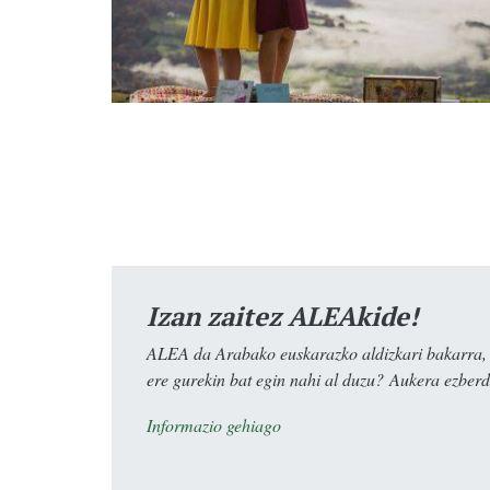
Izan zaitez ALEAkide!
ALEA da Arabako euskarazko aldizkari bakarra, e
ere gurekin bat egin nahi al duzu? Aukera ezberdi
Informazio gehiago