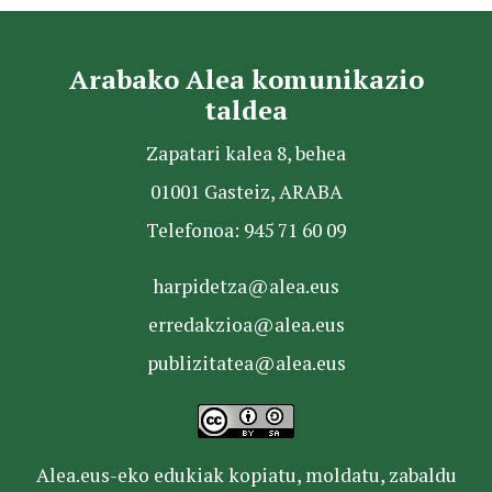
Arabako Alea komunikazio
taldea
Zapatari kalea 8, behea
01001 Gasteiz, ARABA
Telefonoa: 945 71 60 09
harpidetza@alea.eus
erredakzioa@alea.eus
publizitatea@alea.eus
Alea.eus-eko edukiak kopiatu, moldatu, zabaldu