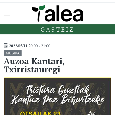
GASTEIZ
2022/05/11
20:00 - 21:00
MUSIKA
Auzoa Kantari,
Txirristauregi