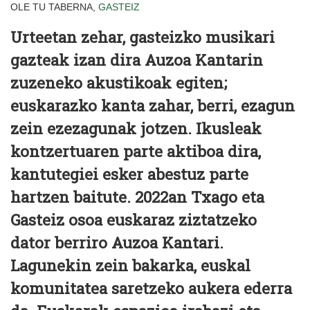
OLE TU TABERNA,
GASTEIZ
Urteetan zehar, gasteizko musikari
gazteak izan dira Auzoa Kantarin
zuzeneko akustikoak egiten;
euskarazko kanta zahar, berri, ezagun
zein ezezagunak jotzen. Ikusleak
kontzertuaren parte aktiboa dira,
kantutegiei esker abestuz parte
hartzen baitute. 2022an Txago eta
Gasteiz osoa euskaraz ziztatzeko
dator berriro Auzoa Kantari.
Lagunekin zein bakarka, euskal
komunitatea saretzeko aukera ederra