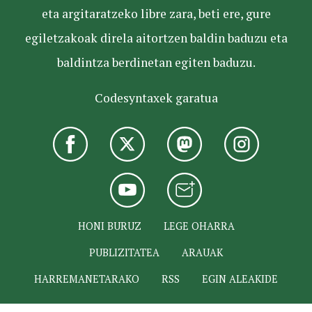
eta argitaratzeko libre zara, beti ere, gure
egiletzakoak direla aitortzen baldin baduzu eta
baldintza berdinetan egiten baduzu.
Codesyntaxek garatua
HONI BURUZ
LEGE OHARRA
PUBLIZITATEA
ARAUAK
HARREMANETARAKO
RSS
EGIN ALEAKIDE