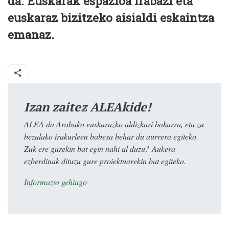
da. Euskarak espazioa irabazi eta
euskaraz bizitzeko aisialdi eskaintza
emanaz.
Izan zaitez ALEAkide!
ALEA da Arabako euskarazko aldizkari bakarra, eta zu
bezalako irakurleen babesa behar du aurrera egiteko.
Zuk ere gurekin bat egin nahi al duzu? Aukera
ezberdinak dituzu gure proiektuarekin bat egiteko.
Informazio gehiago