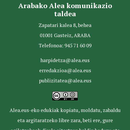
Arabako Alea komunikazio
taldea
Zapatari kalea 8, behea
01001 Gasteiz, ARABA
Telefonoa: 945 71 60 09
harpidetza@alea.eus
erredakzioa@alea.eus
publizitatea@alea.eus
Alea.eus-eko edukiak kopiatu, moldatu, zabaldu
eta argitaratzeko libre zara, beti ere, gure