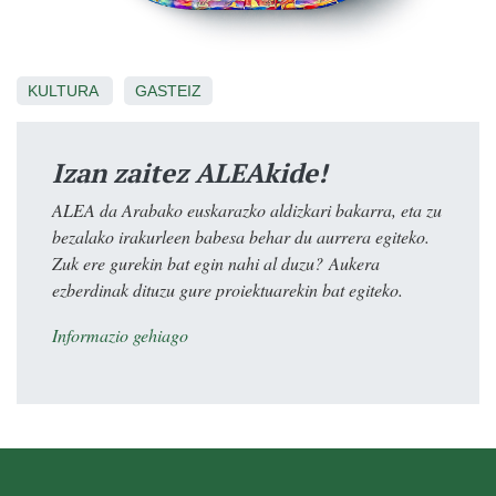
KULTURA
GASTEIZ
Izan zaitez ALEAkide!
ALEA da Arabako euskarazko aldizkari bakarra, eta zu
bezalako irakurleen babesa behar du aurrera egiteko.
Zuk ere gurekin bat egin nahi al duzu? Aukera
ezberdinak dituzu gure proiektuarekin bat egiteko.
Informazio gehiago