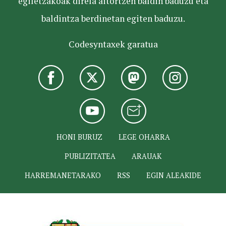
egiletzakoak direla aitortzen baldin baduzu eta
baldintza berdinetan egiten baduzu.
Codesyntaxek garatua
HONI BURUZ
LEGE OHARRA
PUBLIZITATEA
ARAUAK
HARREMANETARAKO
RSS
EGIN ALEAKIDE