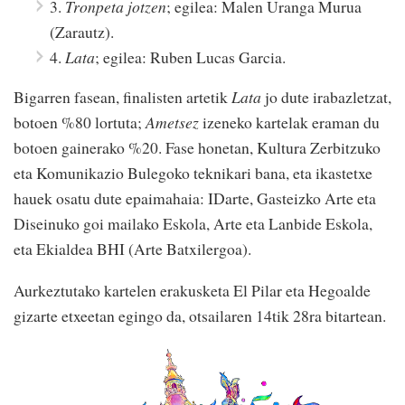
3.
Tronpeta jotzen
; egilea: Malen Uranga Murua
(Zarautz).
4.
Lata
; egilea: Ruben Lucas Garcia.
Bigarren fasean, finalisten artetik
Lata
jo dute irabazletzat,
botoen %80 lortuta;
Ametsez
izeneko kartelak eraman du
botoen gainerako %20. Fase honetan, Kultura Zerbitzuko
eta Komunikazio Bulegoko teknikari bana, eta ikastetxe
hauek osatu dute epaimahaia: IDarte, Gasteizko Arte eta
Diseinuko goi mailako Eskola, Arte eta Lanbide Eskola,
eta Ekialdea BHI (Arte Batxilergoa).
Aurkeztutako kartelen erakusketa El Pilar eta Hegoalde
gizarte etxeetan egingo da, otsailaren 14tik 28ra bitartean.