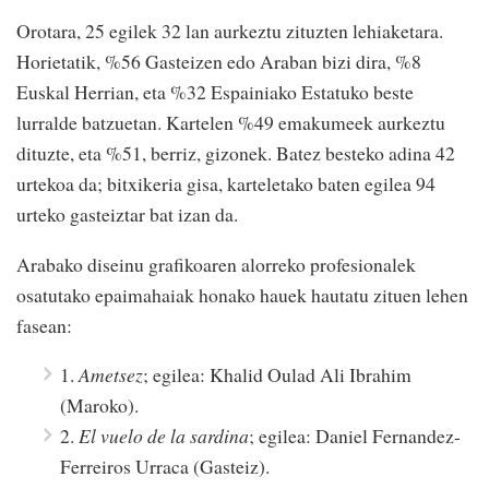
Orotara, 25 egilek 32 lan aurkeztu zituzten lehiaketara.
Horietatik, %56 Gasteizen edo Araban bizi dira, %8
Euskal Herrian, eta %32 Espainiako Estatuko beste
lurralde batzuetan. Kartelen %49 emakumeek aurkeztu
dituzte, eta %51, berriz, gizonek. Batez besteko adina 42
urtekoa da; bitxikeria gisa, karteletako baten egilea 94
urteko gasteiztar bat izan da.
Arabako diseinu grafikoaren alorreko profesionalek
osatutako epaimahaiak honako hauek hautatu zituen lehen
fasean:
1.
Ametsez
; egilea: Khalid Oulad Ali Ibrahim
(Maroko).
2.
El vuelo de la sardina
; egilea: Daniel Fernandez-
Ferreiros Urraca (Gasteiz).