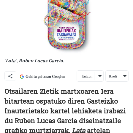
'Lata', Ruben Lucas Garcia.
Entzun
Itzuli
Gehitu gaitzazu Googlen
Otsailaren 21etik martxoaren 1era
bitartean ospatuko diren Gasteizko
Inauterietako kartel lehiaketa irabazi
du Ruben Lucas Garcia diseinatzaile
grafiko murtziarrak,
Lata
artelan