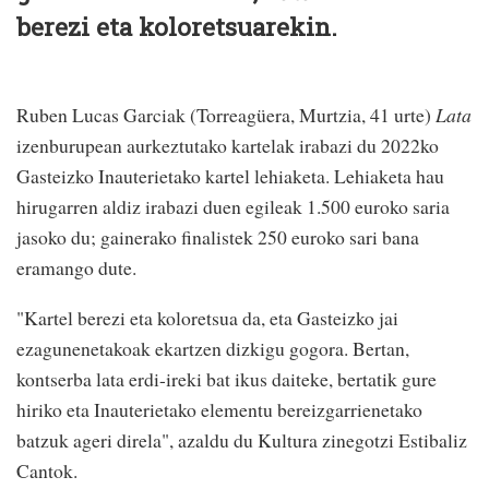
berezi eta koloretsuarekin.
Ruben Lucas Garciak (Torreagüera, Murtzia, 41 urte)
Lata
izenburupean aurkeztutako kartelak irabazi du 2022ko
Gasteizko Inauterietako kartel lehiaketa. Lehiaketa hau
hirugarren aldiz irabazi duen egileak 1.500 euroko saria
jasoko du; gainerako finalistek 250 euroko sari bana
eramango dute.
"Kartel berezi eta koloretsua da, eta Gasteizko jai
ezagunenetakoak ekartzen dizkigu gogora. Bertan,
kontserba lata erdi-ireki bat ikus daiteke, bertatik gure
hiriko eta Inauterietako elementu bereizgarrienetako
batzuk ageri direla", azaldu du Kultura zinegotzi Estibaliz
Cantok.