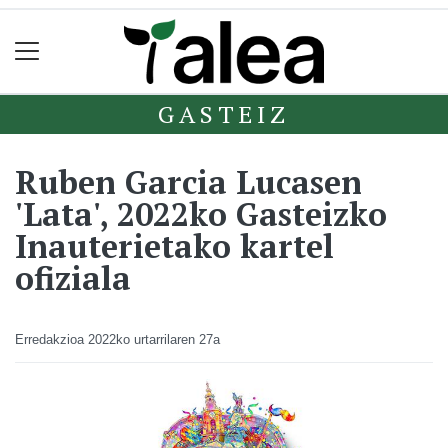
GASTEIZ
Ruben Garcia Lucasen
'Lata', 2022ko Gasteizko
Inauterietako kartel
ofiziala
Erredakzioa
2022ko urtarrilaren 27a