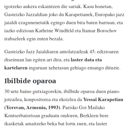
igotzeko aukera eskaintzen die sariak. Kasu honetan,
Gasteizko Jazzaldian joko du Karapetianek, Europako jazz
jaialdi ezagunenetatik egingo duen bira baten barruan, eta
iazko edizioan Kathrine Windfeld eta Itamar Borochov
irabazleek egin zuten bezala.
Gasteizko Jazz Jaialdiaren antolatzaileak 45. edizioaren
laster data eta
diseinuan lan egiten ari dira, eta
kartelaren
inguruan xehetasun gehiago emango dituzte.
Ibilbide oparoa
30 urte baino gutxiagorekin, ibilbide oparoa duen piano-
Yessaï Karapetian
jotzailea, konpositorea eta ekoizlea da
(Yerevan, Armenia, 1993)
. Parisko Goi Mailako
Kontserbatorioan graduatu ondoren, Berkleen bere
ikasketak amaitzeko beka bat lortu zuen, eta laster