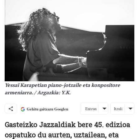
Yessaï Karapetian piano-jotzaile eta konpositore
armeniarra. / Argazkia: Y.K.
Entzun
Itzuli
Gehitu gaitzazu Googlen
Gasteizko Jazzaldiak bere 45. edizioa
ospatuko du aurten, uztailean, eta