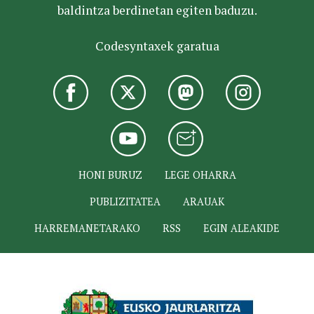
baldintza berdinetan egiten baduzu.
Codesyntaxek garatua
HONI BURUZ
LEGE OHARRA
PUBLIZITATEA
ARAUAK
HARREMANETARAKO
RSS
EGIN ALEAKIDE