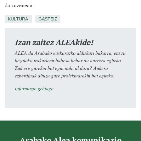
da zuzenean.
KULTURA
GASTEIZ
Izan zaitez ALEAkide!
ALEA da Arabako euskarazko aldizkari bakarra, eta zu
bezalako irakurleen babesa behar du aurrera egiteko.
Zuk ere gurekin bat egin nahi al duzu? Aukera
ezberdinak dituzu gure proiektuarekin bat egiteko.
Informazio gehiago
Arabako Alea komunikazio