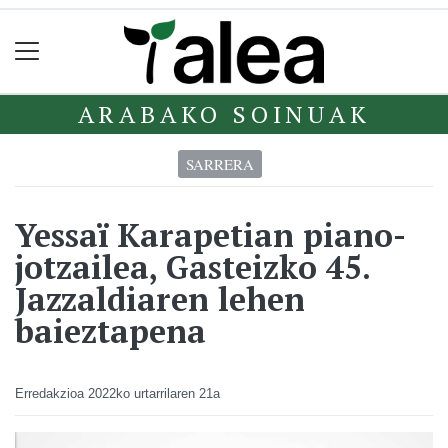
ARABAKO SOINUAK
SARRERA
Yessaï Karapetian piano-
jotzailea, Gasteizko 45.
Jazzaldiaren lehen
baieztapena
Erredakzioa
2022ko urtarrilaren 21a