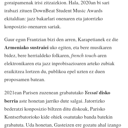
goraipamenak irisi zitzaizkion. Hala, 2020an bi sari
irabazi zituen DownBeat Student Music Awards
ekitaldian: jazz bakarlari onenaren eta jatorrizko
konposizio onenaren sariak.
Gaur egun Frantzian bizi den arren, Karapetianek ez die
Armeniako sustraiei
uko egiten, eta bere musikaren
bidez, bere herrialdeko folkaren,
french touch
-aren
elektronikaren eta jazz inprobisazioaren arteko zubiak
eraikitzea lortzen du, publikoa epel uzten ez duen
proposamen batean.
disko
2021ean Parisen zuzenean grabatutako
Yessaï
berria
aste honetan jarriko dute salgai. Jatorrizko
bederatzi konposizio biltzen ditu diskoak, Parisko
Kontserbatorioko kide ohiek osatutako banda batekin
grabatuta. Uda honetan, Gasteizen ere gozatu ahal izango