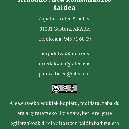
taldea
Zapatari kalea 8, behea
01001 Gasteiz, ARABA
Telefonoa: 945 71 60 09
harpidetza@alea.eus
erredakzioa@alea.eus
publizitatea@alea.eus
Alea.eus-eko edukiak kopiatu, moldatu, zabaldu
eta argitaratzeko libre zara, beti ere, gure
egiletzakoak direla aitortzen baldin baduzu eta