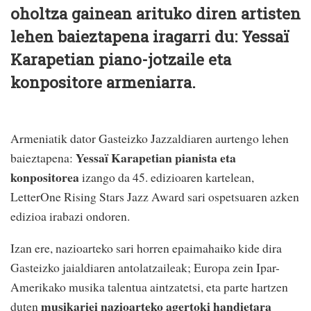
oholtza gainean arituko diren artisten
lehen baieztapena iragarri du: Yessaï
Karapetian piano-jotzaile eta
konpositore armeniarra.
Armeniatik dator Gasteizko Jazzaldiaren aurtengo lehen
Yessaï Karapetian pianista eta
baieztapena:
konpositorea
izango da 45. edizioaren kartelean,
LetterOne Rising Stars Jazz Award sari ospetsuaren azken
edizioa irabazi ondoren.
Izan ere, nazioarteko sari horren epaimahaiko kide dira
Gasteizko jaialdiaren antolatzaileak; Europa zein Ipar-
Amerikako musika talentua aintzatetsi, eta parte hartzen
musikariei nazioarteko agertoki handietara
duten