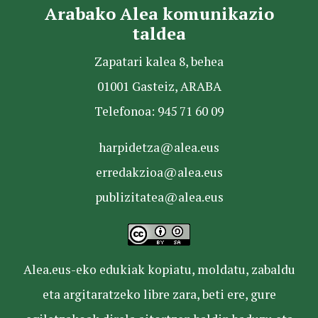
Arabako Alea komunikazio
taldea
Zapatari kalea 8, behea
01001 Gasteiz, ARABA
Telefonoa: 945 71 60 09
harpidetza@alea.eus
erredakzioa@alea.eus
publizitatea@alea.eus
Alea.eus-eko edukiak kopiatu, moldatu, zabaldu
eta argitaratzeko libre zara, beti ere, gure