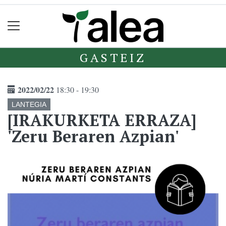
GASTEIZ
2022/02/22
18:30 - 19:30
LANTEGIA
[IRAKURKETA ERRAZA]
'Zeru Beraren Azpian'