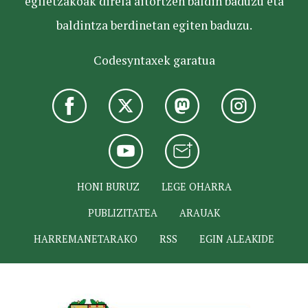
egiletzakoak direla aitortzen baldin baduzu eta
baldintza berdinetan egiten baduzu.
Codesyntaxek garatua
HONI BURUZ
LEGE OHARRA
PUBLIZITATEA
ARAUAK
HARREMANETARAKO
RSS
EGIN ALEAKIDE