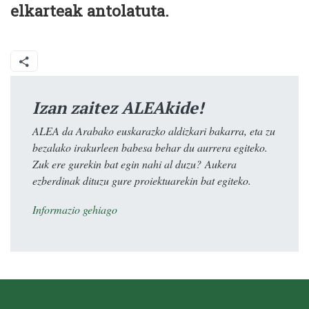
elkarteak antolatuta.
Izan zaitez ALEAkide!
ALEA da Arabako euskarazko aldizkari bakarra, eta zu
bezalako irakurleen babesa behar du aurrera egiteko.
Zuk ere gurekin bat egin nahi al duzu? Aukera
ezberdinak dituzu gure proiektuarekin bat egiteko.
Informazio gehiago