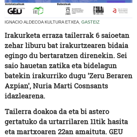
IGNACIO ALDECOA KULTURA ETXEA,
GASTEIZ
Irakurketa erraza tailerrak 6 saioetan
zehar liburu bat irakurtzearen bidaia
egingo du bertaratzen direnekin. Sei
saio hauetan zatika eta bidelagun
batekin irakurriko dugu 'Zeru Beraren
Azpian', Nuria Marti Cosnsants
idazlearena.
Tailerra doakoa da eta bi astero
gertatuko da urtarrilaren 11tik hasita
eta martxoaren 22an amaituta. GEU