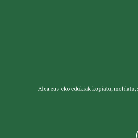
Alea.eus-eko edukiak kopiatu, moldatu, za