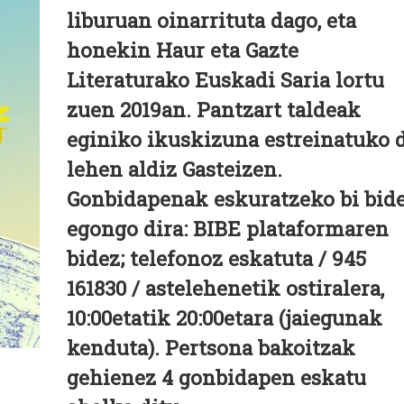
liburuan oinarrituta dago, eta
honekin Haur eta Gazte
Literaturako Euskadi Saria lortu
zuen 2019an. Pantzart taldeak
eginiko ikuskizuna estreinatuko 
lehen aldiz Gasteizen.
Gonbidapenak eskuratzeko bi bid
egongo dira: BIBE plataformaren
bidez; telefonoz eskatuta / 945
161830 / astelehenetik ostiralera,
10:00etatik 20:00etara (jaiegunak
kenduta). Pertsona bakoitzak
gehienez 4 gonbidapen eskatu