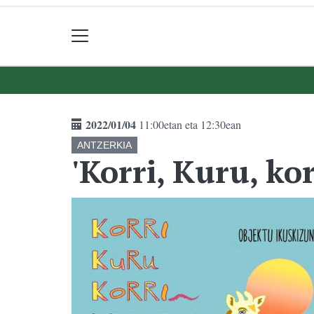
2022/01/04
11:00etan eta 12:30ean
ANTZERKIA
'Korri, Kuru, kor