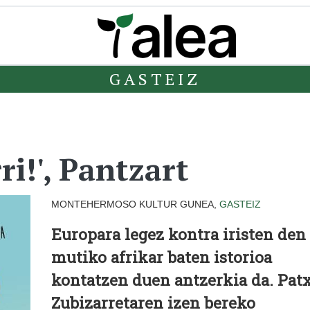
GASTEIZ
ri!', Pantzart
MONTEHERMOSO KULTUR GUNEA,
GASTEIZ
Europara legez kontra iristen den
mutiko afrikar baten istorioa
kontatzen duen antzerkia da. Patx
Zubizarretaren izen bereko