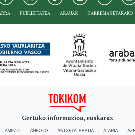
ARRA
PUBLIZITATEA
ARAUAK
HARREMANETARAKO
Gertuko informazioa, euskaraz
AMEZTI
ANBOTO
ANTXETA IRRATIA
ATARIA
AZP