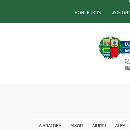
HONI BURUZ
LEGE OH
AIARALDEA
AIKOR
AIURRI
ALEA