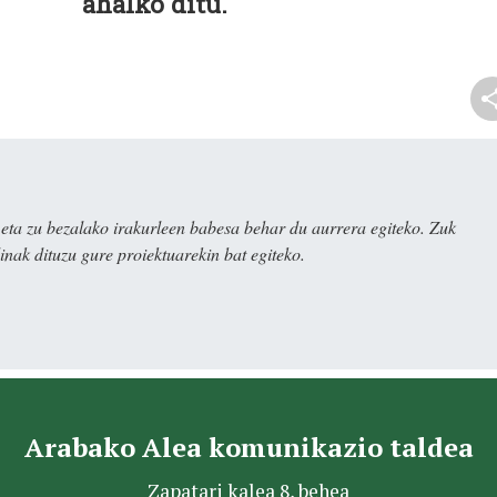
ahalko ditu.
ta zu bezalako irakurleen babesa behar du aurrera egiteko. Zuk
nak dituzu gure proiektuarekin bat egiteko.
Arabako Alea komunikazio taldea
Zapatari kalea 8, behea