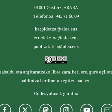
01001 Gasteiz, ARABA
Telefonoa: 945 71 60 09
harpidetza@alea.eus
erredakzioa@alea.eus
publizitatea@alea.eus
baldu eta argitaratzeko libre zara, beti ere, gure egile
baldintza berdinetan egiten baduzu.
Codesyntaxek garatua