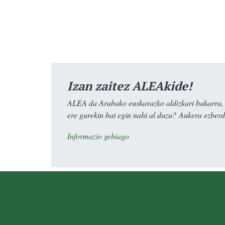
Izan zaitez ALEAkide!
ALEA da Arabako euskarazko aldizkari bakarra, e
ere gurekin bat egin nahi al duzu? Aukera ezberdi
Informazio gehiago