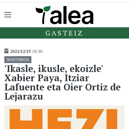
GASTEIZ
2021/12/15
18:30
IKASTAROA
'Ikasle, ikusle, ekoizle'
Xabier Paya, Itziar
Lafuente eta Oier Ortiz de
Lejarazu