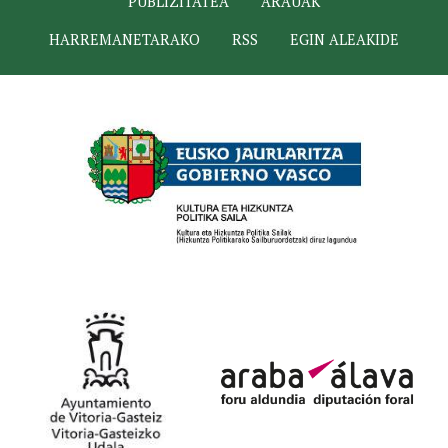
PUBLIZITATEA
ARAUAK
HARREMANETARAKO
RSS
EGIN ALEAKIDE