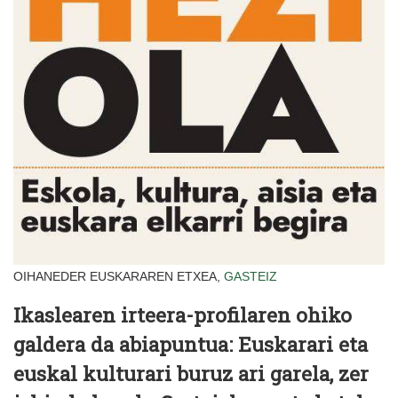
OIHANEDER EUSKARAREN ETXEA,
GASTEIZ
Ikaslearen irteera-profilaren ohiko
galdera da abiapuntua: Euskarari eta
euskal kulturari buruz ari garela, zer