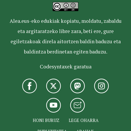
Alea.eus-eko edukiak kopiatu, moldatu, zabaldu
eta argitaratzeko libre zara, beti ere, gure
egiletzakoak direla aitortzen baldin baduzu eta
baldintza berdinetan egiten baduzu.
Codesyntaxek garatua
HONI BURUZ
LEGE OHARRA