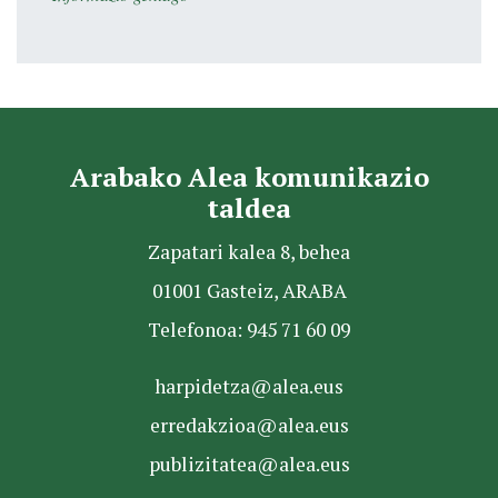
Arabako Alea komunikazio
taldea
Zapatari kalea 8, behea
01001 Gasteiz, ARABA
Telefonoa: 945 71 60 09
harpidetza@alea.eus
erredakzioa@alea.eus
publizitatea@alea.eus