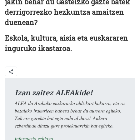
jakin behar du Gasteizko gazte batek
derrigorrezko hezkuntza amaitzen
duenean?
Eskola, kultura, aisia eta euskararen
inguruko ikastaroa.
Izan zaitez ALEAkide!
ALEA da Arabako euskarazko aldizkari bakarra, eta zu
bezalako irakurleen babesa behar du aurrera egiteko.
Zuk ere gurekin bat egin nahi al duzu? Aukera
ezberdinak dituzu gure proiektuarekin bat egiteko.
Informazio gehiago