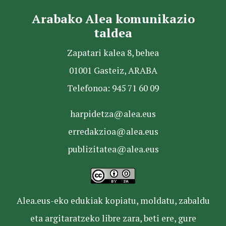
Arabako Alea komunikazio
taldea
Zapatari kalea 8, behea
01001 Gasteiz, ARABA
Telefonoa: 945 71 60 09
harpidetza@alea.eus
erredakzioa@alea.eus
publizitatea@alea.eus
Alea.eus-eko edukiak kopiatu, moldatu, zabaldu
eta argitaratzeko libre zara, beti ere, gure