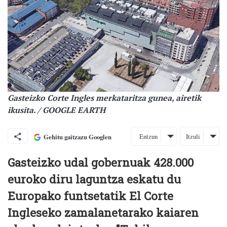
Gasteizko Corte Ingles merkataritza gunea, airetik
ikusita. / GOOGLE EARTH
Entzun
Itzuli
Gehitu gaitzazu Googlen
Gasteizko udal gobernuak 428.000
euroko diru laguntza eskatu du
Europako funtsetatik El Corte
Ingleseko zamalanetarako kaiaren