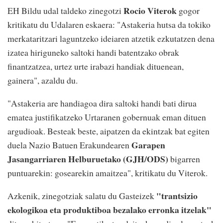
Rocio Viterok
EH Bildu udal taldeko zinegotzi
gogor
kritikatu du Udalaren eskaera: "Astakeria hutsa da tokiko
merkataritzari laguntzeko ideiaren atzetik ezkutatzen dena
izatea hiriguneko saltoki handi batentzako obrak
finantzatzea, urtez urte irabazi handiak dituenean,
gainera", azaldu du.
"Astakeria are handiagoa dira saltoki handi bati dirua
ematea justifikatzeko Urtaranen gobernuak eman dituen
argudioak. Besteak beste, aipatzen da ekintzak bat egiten
Garapen
duela Nazio Batuen Erakundearen
Jasangarriaren Helburuetako (GJH/ODS)
bigarren
puntuarekin: gosearekin amaitzea", kritikatu du Viterok.
"trantsizio
Azkenik, zinegotziak salatu du Gasteizek
ekologikoa eta produktiboa bezalako erronka itzelak"