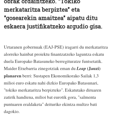
obrak ordaintzeko. "Tokiko
merkataritza berpiztea" eta
"gosearekin amaitzea" aipatu ditu
eskaera justifikatzeko argudio gisa.
Urtaranen gobernuak (EAJ-PSE) iragarri du merkataritza
alorreko hainbat proiektu finantzatzeko laguntza eskatu
duela Europako Batasuneko berregituratze funtsetatik.
(Jauzi)
Maider Etxebarria zinegotziak eman du
Leap
planaren
berri: Sustapen Ekonomikorako Sailak 1,3
milioi euro eskatu nahi dizkio Europako Batasunari,
"tokiko merkataritza berpizteko". Eskatutako diruaren
zatirik handiena, milioi bat eurotik gora, "salmenta
puntuaren eraldaketa" deituriko ekintza multzo bati
dagokio.