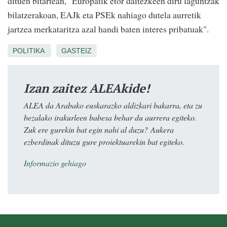
dituen bitartean, "Europatik etor daitezkeen diru laguntzak
bilatzerakoan, EAJk eta PSEk nahiago dutela aurretik
jartzea merkataritza azal handi baten interes pribatuak".
POLITIKA
GASTEIZ
Izan zaitez ALEAkide!
ALEA da Arabako euskarazko aldizkari bakarra, eta zu
bezalako irakurleen babesa behar du aurrera egiteko.
Zuk ere gurekin bat egin nahi al duzu? Aukera
ezberdinak dituzu gure proiektuarekin bat egiteko.
Informazio gehiago