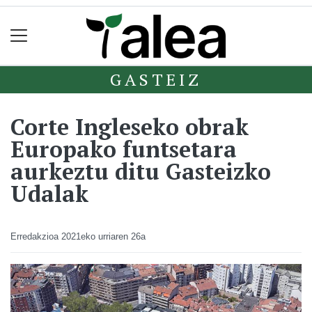
GASTEIZ
Corte Ingleseko obrak
Europako funtsetara
aurkeztu ditu Gasteizko
Udalak
Erredakzioa
2021eko urriaren 26a