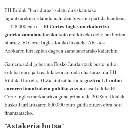
EH Bilduk "harriduraz" salatu du eskatutako
laguntzarekin ordaindu nahi den bigarren partida handiena
El Cortes Ingles merkataritza
—428.000 euro—
guneko zamalanetarako kaia
eraikitzeko dela; lan horien
bitartez, El Corte Ingles lotuko litzateke Abastos
Azokaren lurrazpian dagoen zamalanetarako kaiarekin.
Gainera, udal gobernua Eusko Jaurlaritzak beste milioi
erdi bat euro jartzea bilatzen ari dela ohartarazi du EH
guztira 1,1 milioi
Bilduk. Horrela, BEZa aintzat hartuta,
euroren finantzaketa publiko zuzena
jasoko luke El
Corte Ingles merkataritza gune pribatuak. 2018an, Udalak
Eusko Jaurlaritzaren 800.000 euro galdu zituen obra hori
finantzatzeko.
"Astakeria hutsa"