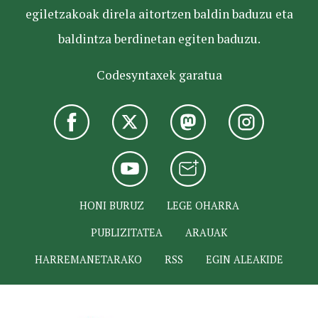
egiletzakoak direla aitortzen baldin baduzu eta
baldintza berdinetan egiten baduzu.
Codesyntaxek garatua
HONI BURUZ
LEGE OHARRA
PUBLIZITATEA
ARAUAK
HARREMANETARAKO
RSS
EGIN ALEAKIDE