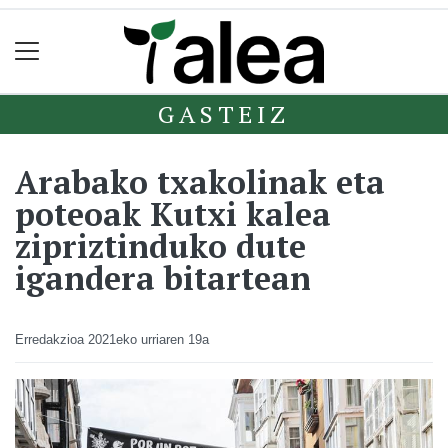
GASTEIZ
Arabako txakolinak eta
poteoak Kutxi kalea
zipriztinduko dute
igandera bitartean
Erredakzioa
2021eko urriaren 19a