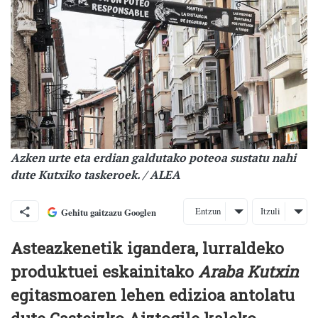
Azken urte eta erdian galdutako poteoa sustatu nahi
dute Kutxiko taskeroek. / ALEA
Entzun
Itzuli
Gehitu gaitzazu Googlen
Asteazkenetik igandera, lurraldeko
produktuei eskainitako
Araba Kutxin
egitasmoaren lehen edizioa antolatu