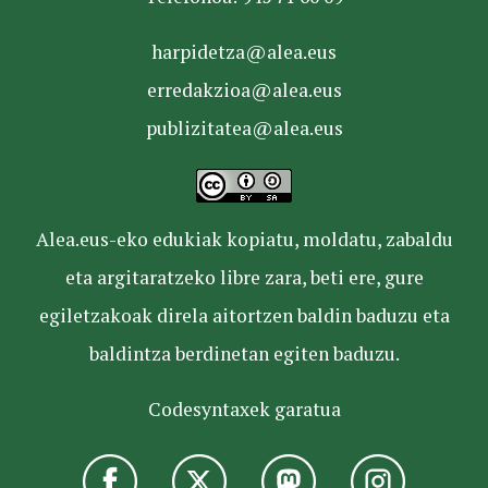
harpidetza@alea.eus
erredakzioa@alea.eus
publizitatea@alea.eus
Alea.eus-eko edukiak kopiatu, moldatu, zabaldu
eta argitaratzeko libre zara, beti ere, gure
egiletzakoak direla aitortzen baldin baduzu eta
baldintza berdinetan egiten baduzu.
Codesyntaxek garatua