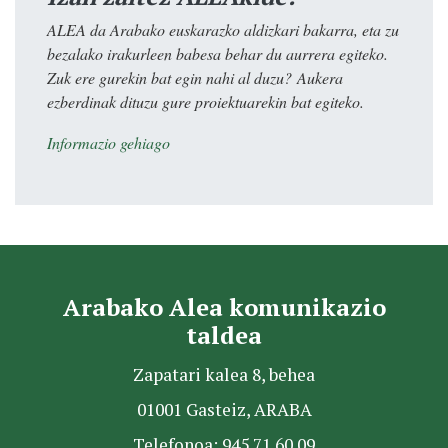
ALEA da Arabako euskarazko aldizkari bakarra, eta zu
bezalako irakurleen babesa behar du aurrera egiteko.
Zuk ere gurekin bat egin nahi al duzu? Aukera
ezberdinak dituzu gure proiektuarekin bat egiteko.
Informazio gehiago
Arabako Alea komunikazio
taldea
Zapatari kalea 8, behea
01001 Gasteiz, ARABA
Telefonoa: 945 71 60 09