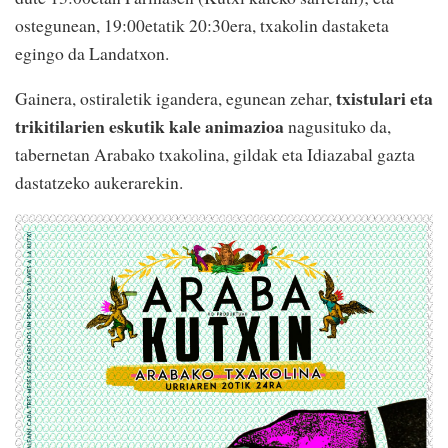
ostegunean, 19:00etatik 20:30era, txakolin dastaketa
egingo da Landatxon.
txistulari eta
Gainera, ostiraletik igandera, egunean zehar,
trikitilarien eskutik kale animazioa
nagusituko da,
tabernetan Arabako txakolina, gildak eta Idiazabal gazta
dastatzeko aukerarekin.