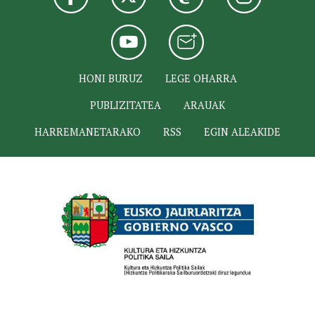
HONI BURUZ
LEGE OHARRA
PUBLIZITATEA
ARAUAK
HARREMANETARAKO
RSS
EGIN ALEAKIDE