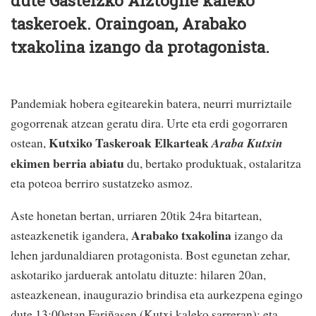
dute Gasteizko Aiztogile kaleko
taskeroek. Oraingoan, Arabako
txakolina izango da protagonista.
Pandemiak hobera egitearekin batera, neurri murriztaile
gogorrenak atzean geratu dira. Urte eta erdi gogorraren
Kutxiko Taskeroak Elkarteak
ostean,
Araba Kutxin
ekimen berria abiatu
du, bertako produktuak, ostalaritza
eta poteoa berriro sustatzeko asmoz.
Aste honetan bertan, urriaren 20tik 24ra bitartean,
Arabako txakolina
asteazkenetik igandera,
izango da
lehen jardunaldiaren protagonista. Bost egunetan zehar,
askotariko jarduerak antolatu dituzte: hilaren 20an,
asteazkenean, inaugurazio brindisa eta aurkezpena egingo
dute 13:00etan Fariñasen (Kutxi kaleko sarreran); eta