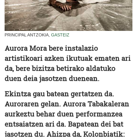
PRINCIPAL ANTZOKIA,
GASTEIZ
Aurora Mora bere instalazio
artistikoari azken ikutuak ematen ari
da, bere bizitza betirako aldatuko
duen deia jasotzen duenean.
Ekintza gau batean gertatzen da.
Auroraren gelan. Aurora Tabakaleran
aurkeztu behar duen performanzea
entsaiatzen ari da. Bapatean dei bat
jasotzen du. Ahizpa da, Kolonbiatik: