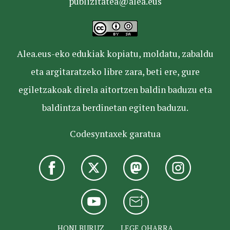
publizitatea@alea.eus
Alea.eus-eko edukiak kopiatu, moldatu, zabaldu
eta argitaratzeko libre zara, beti ere, gure
egiletzakoak direla aitortzen baldin baduzu eta
baldintza berdinetan egiten baduzu.
Codesyntaxek garatua
HONI BURUZ
LEGE OHARRA