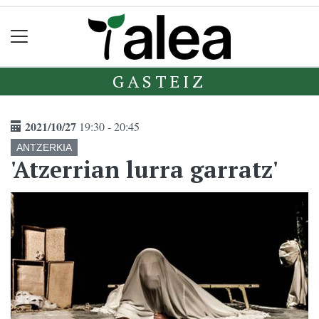
GASTEIZ
2021/10/27
19:30 - 20:45
ANTZERKIA
'Atzerrian lurra garratz'