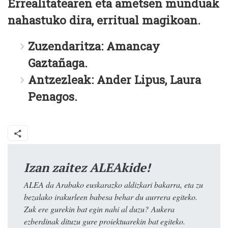
Errealitatearen eta ametsen munduak
nahastuko dira, erritual magikoan.
Zuzendaritza: Amancay
Gaztañaga.
Antzezleak: Ander Lipus, Laura
Penagos.
Izan zaitez ALEAkide!
ALEA da Arabako euskarazko aldizkari bakarra, eta zu
bezalako irakurleen babesa behar du aurrera egiteko.
Zuk ere gurekin bat egin nahi al duzu? Aukera
ezberdinak dituzu gure proiektuarekin bat egiteko.