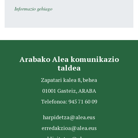
Informazio gehiago
Arabako Alea komunikazio
taldea
Zapatari kalea 8, behea
01001 Gasteiz, ARABA
Telefonoa: 945 71 60 09
harpidetza@alea.eus
erredakzioa@alea.eus