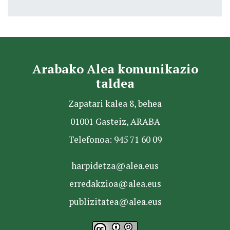
Arabako Alea komunikazio
taldea
Zapatari kalea 8, behea
01001 Gasteiz, ARABA
Telefonoa: 945 71 60 09
harpidetza@alea.eus
erredakzioa@alea.eus
publizitatea@alea.eus