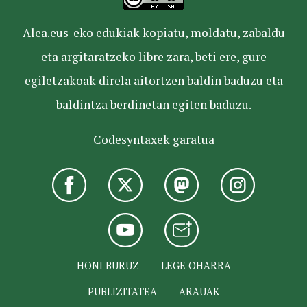
Alea.eus-eko edukiak kopiatu, moldatu, zabaldu
eta argitaratzeko libre zara, beti ere, gure
egiletzakoak direla aitortzen baldin baduzu eta
baldintza berdinetan egiten baduzu.
Codesyntaxek garatua
HONI BURUZ
LEGE OHARRA
PUBLIZITATEA
ARAUAK