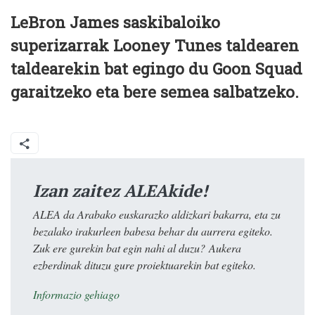
LeBron James saskibaloiko
superizarrak Looney Tunes taldearen
taldearekin bat egingo du Goon Squad
garaitzeko eta bere semea salbatzeko.
Izan zaitez ALEAkide!
ALEA da Arabako euskarazko aldizkari bakarra, eta zu
bezalako irakurleen babesa behar du aurrera egiteko.
Zuk ere gurekin bat egin nahi al duzu? Aukera
ezberdinak dituzu gure proiektuarekin bat egiteko.
Informazio gehiago