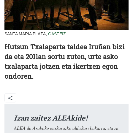
SANTA MARIA PLAZA,
GASTEIZ
Hutsun Txalaparta taldea Iruñan bizi
da eta 2011an sortu zuten, urte asko
txalaparta jotzen eta ikertzen egon
ondoren.
Izan zaitez ALEAkide!
ALEA da Arabako euskarazko aldizkari bakarra, eta zu