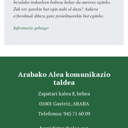
bezalako irakurleen babesa behar du aurrera egiteko.
Zuk ere gurekin bat egin nahi al duzu? Aukera
ezberdinak dituzu gure proiektuarekin bat egiteko.
Informazio gehiago
Arabako Alea komunikazio
taldea
Zapatari kalea 8, behea
01001 Gasteiz, ARABA
Telefonoa: 945 71 60 09