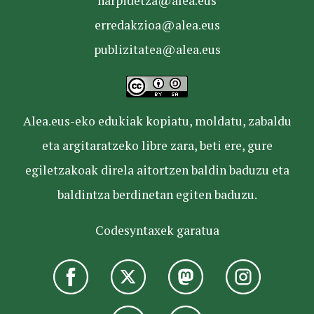
harpidetza@alea.eus
erredakzioa@alea.eus
publizitatea@alea.eus
Alea.eus-eko edukiak kopiatu, moldatu, zabaldu
eta argitaratzeko libre zara, beti ere, gure
egiletzakoak direla aitortzen baldin baduzu eta
baldintza berdinetan egiten baduzu.
Codesyntaxek garatua