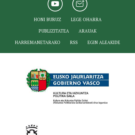
HONI BURUZ
LEGE OHARRA
PUBLIZITATEA
ARAUAK
HARREMANETARAKO
RSS
EGIN ALEAKIDE