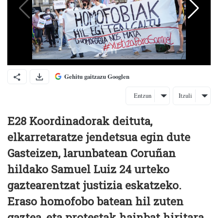
Gehitu gaitzazu Googlen
Entzun
Itzuli
E28 Koordinadorak deituta,
elkarretaratze jendetsua egin dute
Gasteizen, larunbatean Coruñan
hildako Samuel Luiz 24 urteko
gaztearentzat justizia eskatzeko.
Eraso homofobo batean hil zuten
gaztea, eta protestak hainbat hiritara