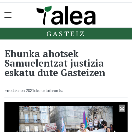
GASTEIZ
Ehunka ahotsek
Samuelentzat justizia
eskatu dute Gasteizen
Erredakzioa
2021eko uztailaren 5a