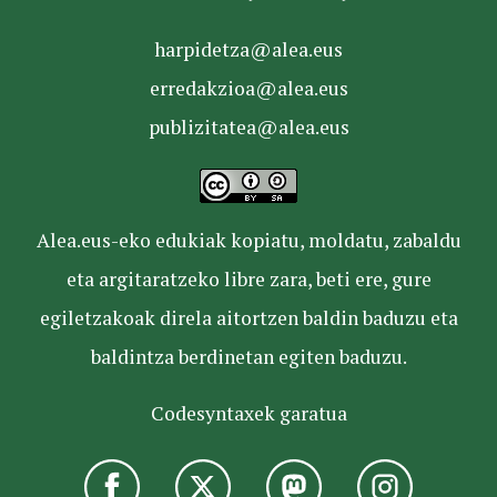
harpidetza@alea.eus
erredakzioa@alea.eus
publizitatea@alea.eus
Alea.eus-eko edukiak kopiatu, moldatu, zabaldu
eta argitaratzeko libre zara, beti ere, gure
egiletzakoak direla aitortzen baldin baduzu eta
baldintza berdinetan egiten baduzu.
Codesyntaxek garatua