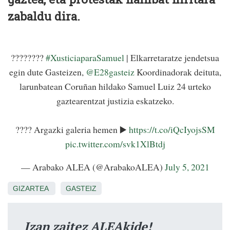
zabaldu dira.
????️‍????
#XusticiaparaSamuel
| Elkarretaratze jendetsua
egin dute Gasteizen,
@E28gasteiz
Koordinadorak deituta,
larunbatean Coruñan hildako Samuel Luiz 24 urteko
gaztearentzat justizia eskatzeko.
???? Argazki galeria hemen ▶️
https://t.co/iQcIyojsSM
pic.twitter.com/svk1XlBtdj
— Arabako ALEA (@ArabakoALEA)
July 5, 2021
GIZARTEA
GASTEIZ
Izan zaitez ALEAkide!