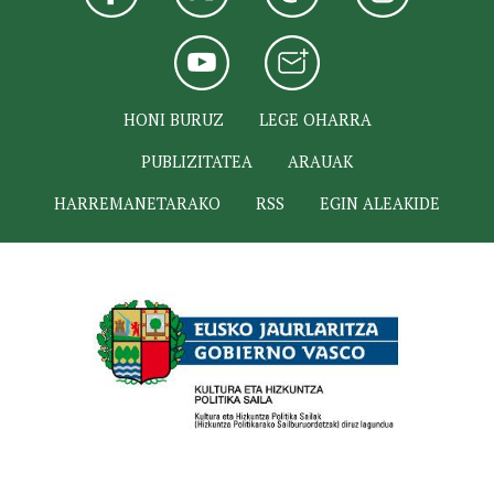
HONI BURUZ
LEGE OHARRA
PUBLIZITATEA
ARAUAK
HARREMANETARAKO
RSS
EGIN ALEAKIDE