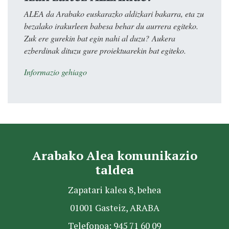
ALEA da Arabako euskarazko aldizkari bakarra, eta zu
bezalako irakurleen babesa behar du aurrera egiteko.
Zuk ere gurekin bat egin nahi al duzu? Aukera
ezberdinak dituzu gure proiektuarekin bat egiteko.
Informazio gehiago
Arabako Alea komunikazio
taldea
Zapatari kalea 8, behea
01001 Gasteiz, ARABA
Telefonoa: 945 71 60 09