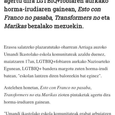
agertu dira LGTBIQ+fobiaren aurkako
horma-irudiaren gainean,
Esto con
Franco no pasaba
,
Transformers no
eta
Marikas
bezalako mezuekin.
Erasoa salatzeko plazaratutako oharrean Arriaga auzoko
Umandi Ikastolako eskola komunitateak azaldu duenez,
maiatzaren 17an, LGTBIQ+fobiaren aurkako Nazioarteko
Egunean, LGTBIQ+ bandera margotu zuten horma-irudi
batean, "eskolan lantzen diren baloreekin bat eginez".
Astelehen honetan,
Esto con Franco no pasaba
,
Transformers no
eta
Marikas
zioten pintaketak agertu dira
horma-irudiaren gainean.
"Umandi ikastolako eskola komunitateak erabat arbuiatzen