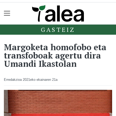
GASTEIZ
Margoketa homofobo eta
transfoboak agertu dira
Umandi Ikastolan
Erredakzioa
2021eko ekainaren 21a