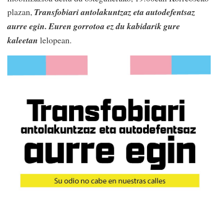
plazan,
Transfobiari antolakuntzaz eta autodefentsaz
aurre egin. Euren gorrotoa ez du kabidarik gure
kaleetan
lelopean.