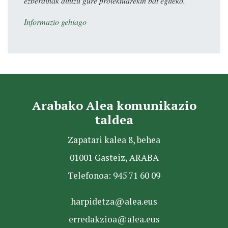
ezberdinak dituzu gure proiektuarekin bat egiteko.
Informazio gehiago
Arabako Alea komunikazio
taldea
Zapatari kalea 8, behea
01001 Gasteiz, ARABA
Telefonoa: 945 71 60 09
harpidetza@alea.eus
erredakzioa@alea.eus