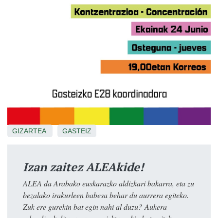
GIZARTEA
GASTEIZ
Izan zaitez ALEAkide!
ALEA da Arabako euskarazko aldizkari bakarra, eta zu
bezalako irakurleen babesa behar du aurrera egiteko.
Zuk ere gurekin bat egin nahi al duzu? Aukera