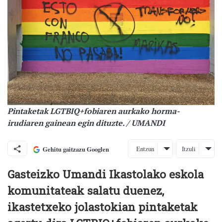
Pintaketak LGTBIQ+fobiaren aurkako horma-
irudiaren gainean egin dituzte. / UMANDI
Entzun
Itzuli
Gehitu gaitzazu Googlen
Gasteizko Umandi Ikastolako eskola
komunitateak salatu duenez,
ikastetxeko jolastokian pintaketak