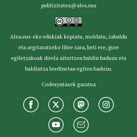
publizitatea@alea.eus
Alea.eus-eko edukiak kopiatu, moldatu, zabaldu
eta argitaratzeko libre zara, beti ere, gure
egiletzakoak direla aitortzen baldin baduzu eta
baldintza berdinetan egiten baduzu.
Codesyntaxek garatua