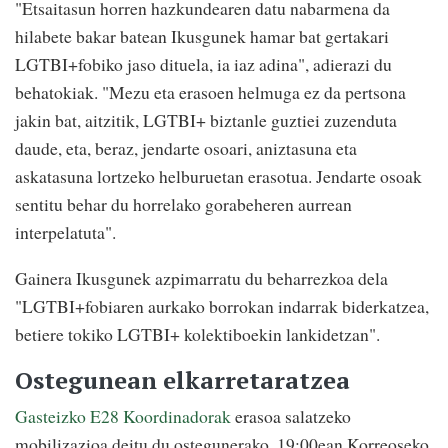
"Etsaitasun horren hazkundearen datu nabarmena da
hilabete bakar batean Ikusgunek hamar bat gertakari
LGTBI+fobiko jaso dituela, ia iaz adina", adierazi du
behatokiak. "Mezu eta erasoen helmuga ez da pertsona
jakin bat, aitzitik, LGTBI+ biztanle guztiei zuzenduta
daude, eta, beraz, jendarte osoari, aniztasuna eta
askatasuna lortzeko helburuetan erasotua. Jendarte osoak
sentitu behar du horrelako gorabeheren aurrean
interpelatuta".
Gainera Ikusgunek azpimarratu du beharrezkoa dela
"LGTBI+fobiaren aurkako borrokan indarrak biderkatzea,
betiere tokiko LGTBI+ kolektiboekin lankidetzan".
Ostegunean elkarretaratzea
Gasteizko E28 Koordinadorak
erasoa salatzeko
mobilizazioa deitu du ostegunerako, 19:00ean Korreoseko