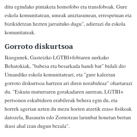
ditu egindako pintaketa homofobo eta transfoboak. Gure
eskola komunitatean, umeak aniztasunean, errespetuan eta
bizikidetzan hezten jarraituko dugu", adierazi du eskola
komunitateak.
Gorroto diskurtsoa
Ikusgunek, Gasteizko LGTBI+fobiaren aurkako
Behatokiak, "babesa eta besarkada handi bat" bidali dio
Umandiko eskola komunitateari, eta "gure kaleetan
gorroto diskurtsoa hartzen ari diren norabideaz" ohartarazi
du. "Eskuin muturraren gorakadaren aurrean, LGTBI+
pertsonen eskubideen erabilerak behera egin du, eta
horrek agerian uzten du mezu horien atzetik eraso fisikoak
datozela, Basaurin edo Zornotzan larunbat honetan bertan
ikusi ahal izan dugun bezala".