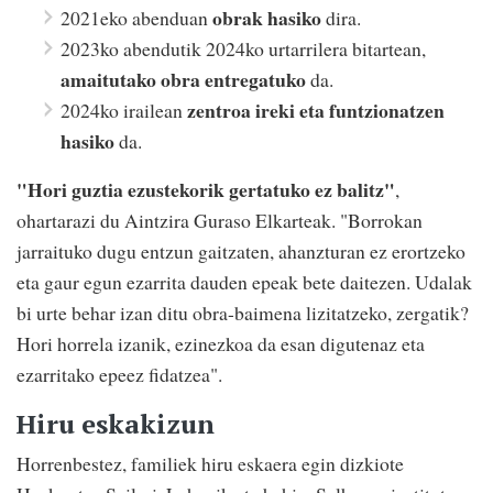
obrak hasiko
2021eko abenduan
dira.
2023ko abendutik 2024ko urtarrilera bitartean,
amaitutako obra entregatuko
da.
zentroa ireki eta funtzionatzen
2024ko irailean
hasiko
da.
"Hori guztia ezustekorik gertatuko ez balitz"
,
ohartarazi du Aintzira Guraso Elkarteak. "Borrokan
jarraituko dugu entzun gaitzaten, ahanzturan ez erortzeko
eta gaur egun ezarrita dauden epeak bete daitezen. Udalak
bi urte behar izan ditu obra-baimena lizitatzeko, zergatik?
Hori horrela izanik, ezinezkoa da esan digutenaz eta
ezarritako epeez fidatzea".
Hiru eskakizun
Horrenbestez, familiek hiru eskaera egin dizkiote