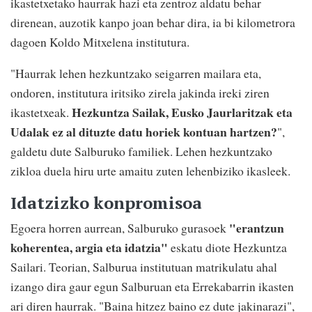
ikastetxetako haurrak hazi eta zentroz aldatu behar
direnean, auzotik kanpo joan behar dira, ia bi kilometrora
dagoen Koldo Mitxelena institutura.
"Haurrak lehen hezkuntzako seigarren mailara eta,
ondoren, institutura iritsiko zirela jakinda ireki ziren
Hezkuntza Sailak, Eusko Jaurlaritzak eta
ikastetxeak.
Udalak ez al dituzte datu horiek kontuan hartzen?
",
galdetu dute Salburuko familiek. Lehen hezkuntzako
zikloa duela hiru urte amaitu zuten lehenbiziko ikasleek.
Idatzizko konpromisoa
"erantzun
Egoera horren aurrean, Salburuko gurasoek
koherentea, argia eta idatzia"
eskatu diote Hezkuntza
Sailari. Teorian, Salburua institutuan matrikulatu ahal
izango dira gaur egun Salburuan eta Errekabarrin ikasten
ari diren haurrak. "Baina hitzez baino ez dute jakinarazi",