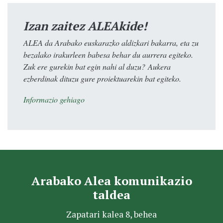
Izan zaitez ALEAkide!
ALEA da Arabako euskarazko aldizkari bakarra, eta zu
bezalako irakurleen babesa behar du aurrera egiteko.
Zuk ere gurekin bat egin nahi al duzu? Aukera
ezberdinak dituzu gure proiektuarekin bat egiteko.
Informazio gehiago
Arabako Alea komunikazio
taldea
Zapatari kalea 8, behea