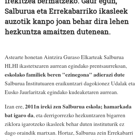
irekitzea bermatzeko. Gaur egun,
Salburua eta Errekabarriko ikasleek
auzotik kanpo joan behar dira lehen
hezkuntza amaitzen dutenean.
Astearte honetan Aintzira Guraso Elkarteak Salburua
HLHI ikastetxearen aurrean egindako prentsaurrekoan,
eskolako familiek beren "ezinegona" adierazi dute
Salburua Institutuaren eraikuntzari dagokionez Udalak eta
Eusko Jaurlaritzak egindako kudeaketaren aurrean.
2011n ireki zen Salburua eskola; hamarkada
Izan ere,
bat igaro da
, eta derrigorrezko hezkuntzaren bigarren
ziklora igarotzeko ikasleek behar duten instituturik ez
dago oraindik martxan. Hortaz, Salburua zein Errekabarri