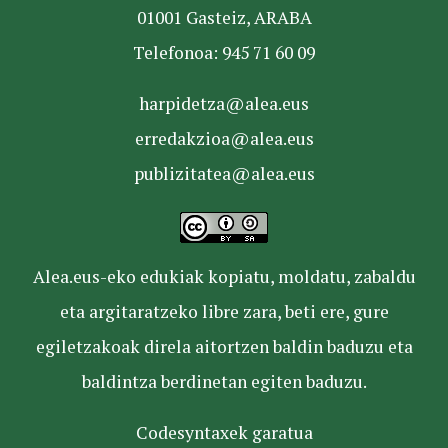
01001 Gasteiz, ARABA
Telefonoa: 945 71 60 09
harpidetza@alea.eus
erredakzioa@alea.eus
publizitatea@alea.eus
Alea.eus-eko edukiak kopiatu, moldatu, zabaldu
eta argitaratzeko libre zara, beti ere, gure
egiletzakoak direla aitortzen baldin baduzu eta
baldintza berdinetan egiten baduzu.
Codesyntaxek garatua