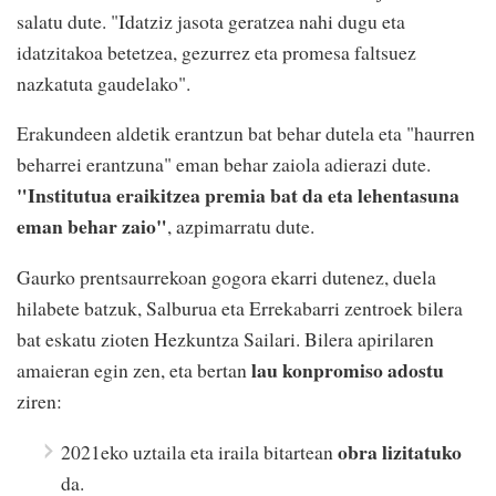
salatu dute. "Idatziz jasota geratzea nahi dugu eta
idatzitakoa betetzea, gezurrez eta promesa faltsuez
nazkatuta gaudelako".
Erakundeen aldetik erantzun bat behar dutela eta "haurren
beharrei erantzuna" eman behar zaiola adierazi dute.
"Institutua eraikitzea premia bat da eta lehentasuna
eman behar zaio"
, azpimarratu dute.
Gaurko prentsaurrekoan gogora ekarri dutenez, duela
hilabete batzuk, Salburua eta Errekabarri zentroek bilera
bat eskatu zioten Hezkuntza Sailari. Bilera apirilaren
lau konpromiso adostu
amaieran egin zen, eta bertan
ziren:
obra lizitatuko
2021eko uztaila eta iraila bitartean
da.