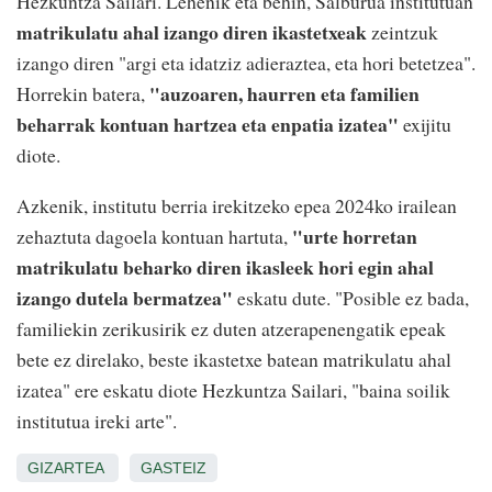
Hezkuntza Sailari. Lehenik eta behin, Salburua institutuan
matrikulatu ahal izango diren ikastetxeak
zeintzuk
izango diren "argi eta idatziz adieraztea, eta hori betetzea".
"auzoaren, haurren eta familien
Horrekin batera,
beharrak kontuan hartzea eta enpatia izatea"
exijitu
diote.
Azkenik, institutu berria irekitzeko epea 2024ko irailean
"urte horretan
zehaztuta dagoela kontuan hartuta,
matrikulatu beharko diren ikasleek hori egin ahal
izango dutela bermatzea"
eskatu dute. "Posible ez bada,
familiekin zerikusirik ez duten atzerapenengatik epeak
bete ez direlako, beste ikastetxe batean matrikulatu ahal
izatea" ere eskatu diote Hezkuntza Sailari, "baina soilik
institutua ireki arte".
GIZARTEA
GASTEIZ