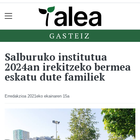
GASTEIZ
Salburuko institutua
2024an irekitzeko bermea
eskatu dute familiek
Erredakzioa
2021eko ekainaren 15a