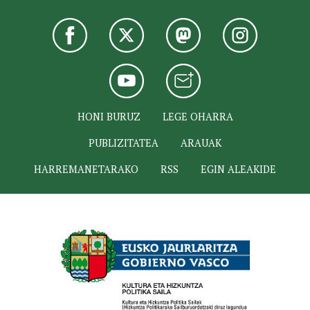
HONI BURUZ
LEGE OHARRA
PUBLIZITATEA
ARAUAK
HARREMANETARAKO
RSS
EGIN ALEAKIDE