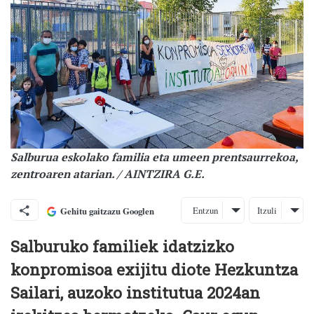
Salburua eskolako familia eta umeen prentsaurrekoa,
zentroaren atarian. / AINTZIRA G.E.
Entzun
Itzuli
Gehitu gaitzazu Googlen
Salburuko familiek idatzizko
konpromisoa exijitu diote Hezkuntza
Sailari, auzoko institutua 2024an