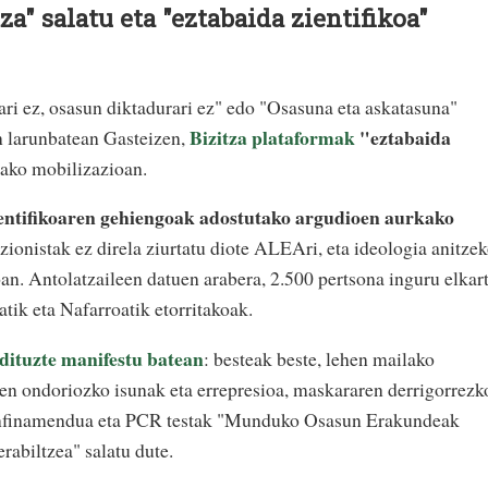
a" salatu eta "eztabaida zientifikoa"
ri ez, osasun diktadurari ez" edo "Osasuna eta askatasuna"
Bizitza plataformak
"eztabaida
en larunbatean Gasteizen,
ako mobilizazioan.
entifikoaren gehiengoak adostutako argudioen aurkako
zionistak ez direla ziurtatu diote ALEAri, eta ideologia anitze
oan. Antolatzaileen datuen arabera, 2.500 pertsona inguru elkar
atik eta Nafarroatik etorritakoak.
dituzte manifestu batean
: besteak beste, lehen mailako
leen ondoriozko isunak eta errepresioa, maskararen derrigorrezk
konfinamendua eta PCR testak "Munduko Osasun Erakundeak
abiltzea" salatu dute.