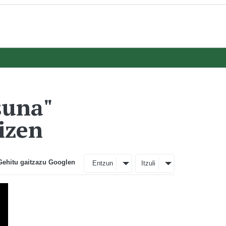
suna"
izen
Gehitu gaitzazu Googlen
Entzun
Itzuli