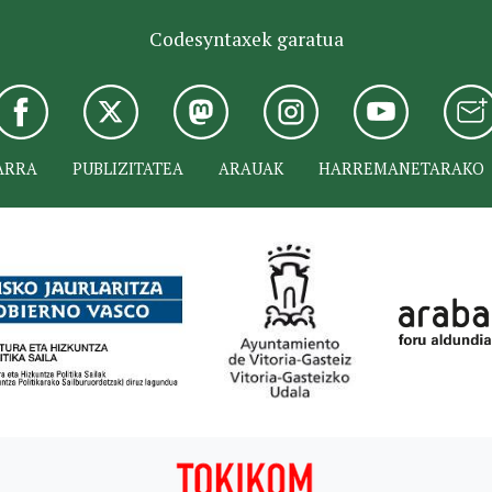
Codesyntaxek garatua
ARRA
PUBLIZITATEA
ARAUAK
HARREMANETARAKO