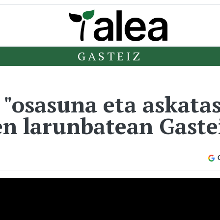
GASTEIZ
 "osasuna eta askata
en larunbatean Gaste