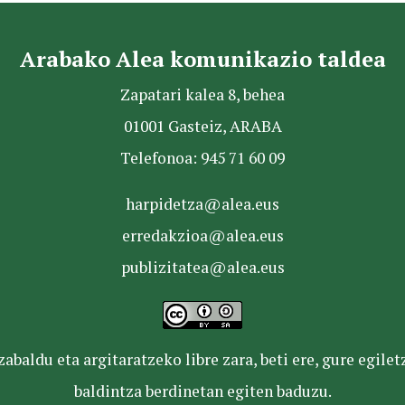
Arabako Alea komunikazio taldea
Zapatari kalea 8, behea
01001 Gasteiz, ARABA
Telefonoa: 945 71 60 09
harpidetza@alea.eus
erredakzioa@alea.eus
publizitatea@alea.eus
baldu eta argitaratzeko libre zara, beti ere, gure egile
baldintza berdinetan egiten baduzu.