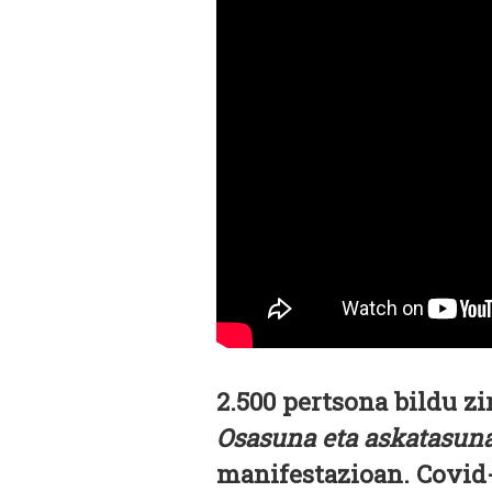
2.500 pertsona bildu z
Osasuna eta askatasun
manifestazioan. Covid