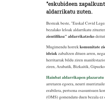
"eskubideen zapalkuntz
aldarrikatu zuten.
Besteak beste, "Euskal Covid Legea
bezalako leloak aldarrikatu zituzt
zientifikoa" aldarrikatzeko
deitut
komunitate zi
Mugimendu horrek
ideiak
zabaltzen dituen arren, nega
herritarrak bildu ziren manifestazi
ziren, Arabatik, Bizkaitik, Gipuzko
Hainbat aldarrikapen plazaratu 
arretaren egoera, neurri murriztai
erabilera, pertsona osasuntsuen 
(OMS) gomendatu duen bezala ez er