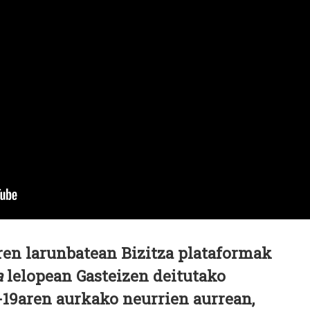
iren larunbatean Bizitza plataformak
a
lelopean Gasteizen deitutako
-19aren aurkako neurrien aurrean,