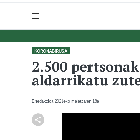
KORONABIRUSA
2.500 pertsonak
aldarrikatu zut
Erredakzioa
2021eko maiatzaren 18a