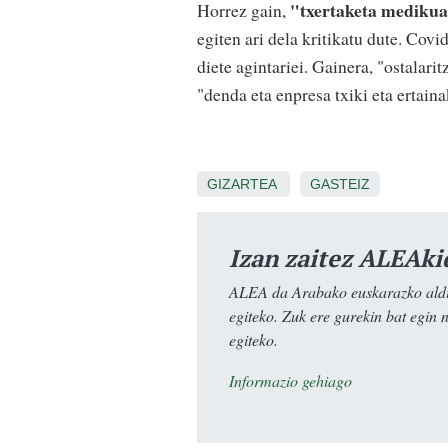
"txertaketa medikua
Horrez gain,
egiten ari dela kritikatu dute. Covi
diete agintariei. Gainera, "ostalari
"denda eta enpresa txiki eta ertainak
GIZARTEA
GASTEIZ
Izan zaitez ALEAki
ALEA da Arabako euskarazko aldiz
egiteko. Zuk ere gurekin bat egin 
egiteko.
Informazio gehiago