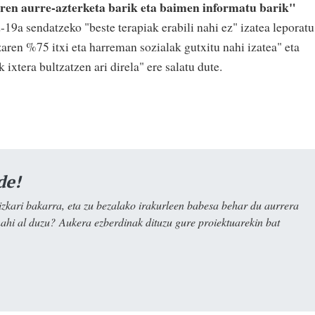
ren aurre-azterketa barik eta baimen informatu barik"
d-19a sendatzeko "beste terapiak erabili nahi ez" izatea leporatu
tzaren %75 itxi eta harreman sozialak gutxitu nahi izatea" eta
 ixtera bultzatzen ari direla" ere salatu dute.
de!
kari bakarra, eta zu bezalako irakurleen babesa behar du aurrera
nahi al duzu? Aukera ezberdinak dituzu gure proiektuarekin bat