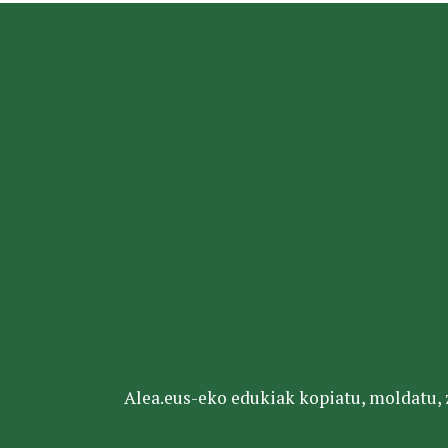
Alea.eus-eko edukiak kopiatu, moldatu, za