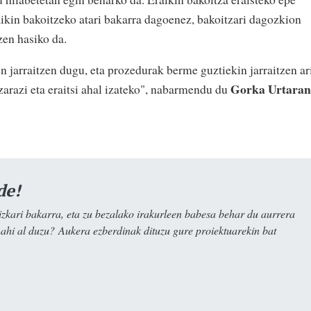
aikin bakoitzeko atari bakarra dagoenez, bakoitzari dagozkion
zen hasiko da.
 jarraitzen dugu, eta prozedurak berme guztiekin jarraitzen ar
Gorka Urtaran
zarazi eta eraitsi ahal izateko", nabarmendu du
de!
kari bakarra, eta zu bezalako irakurleen babesa behar du aurrera
nahi al duzu? Aukera ezberdinak dituzu gure proiektuarekin bat