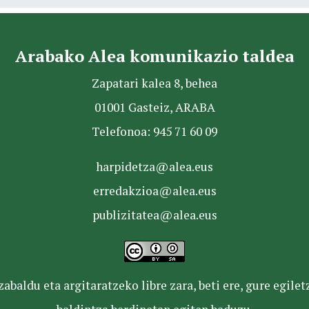
Arabako Alea komunikazio taldea
Zapatari kalea 8, behea
01001 Gasteiz, ARABA
Telefonoa: 945 71 60 09
harpidetza@alea.eus
erredakzioa@alea.eus
publizitatea@alea.eus
baldu eta argitaratzeko libre zara, beti ere, gure egile