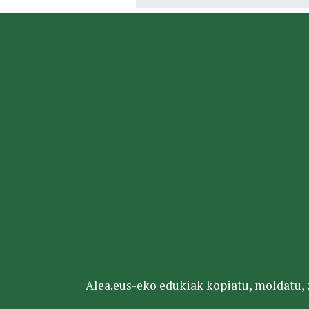
Alea.eus-eko edukiak kopiatu, moldatu, za