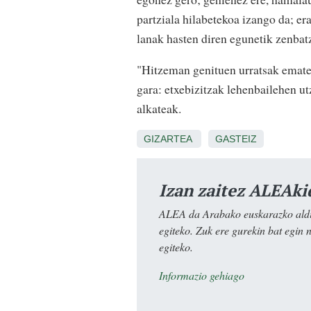
partziala hilabetekoa izango da; er
lanak hasten diren egunetik zenbat
"Hitzeman genituen urratsak ematen
gara: etxebizitzak lehenbailehen ut
alkateak.
GIZARTEA
GASTEIZ
Izan zaitez ALEAki
ALEA da Arabako euskarazko aldiz
egiteko. Zuk ere gurekin bat egin 
egiteko.
Informazio gehiago