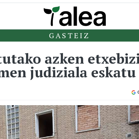
GASTEIZ
utako azken etxebiz
men judiziala eskatu