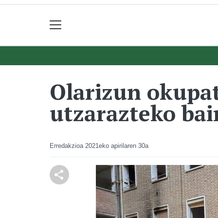
Olarizun okupat
utzarazteko bai
Erredakzioa
2021eko apirilaren 30a