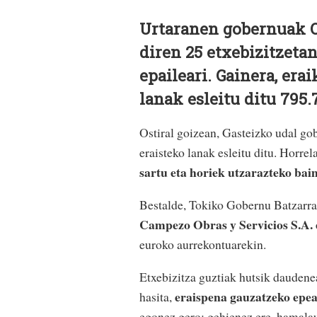
Urtaranen gobernuak O
diren 25 etxebizitzeta
epaileari. Gainera, era
lanak esleitu ditu 795
Ostiral goizean, Gasteizko udal go
eraisteko lanak esleitu ditu. Horre
sartu eta horiek utzarazteko ba
Bestalde, Tokiko Gobernu Batzarrak
Campezo Obras y Servicios S.A. 
euroko aurrekontuarekin.
Etxebizitza guztiak hutsik daudene
eraispena gauzatzeko epea
hasita,
egonez gero; gehienez ere, hamalau