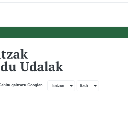
itzak
 du Udalak
Gehitu gaitzazu Googlen
Entzun
Itzuli