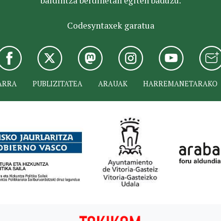
baldintza berdinetan egiten baduzu.
Codesyntaxek garatua
ARRA
PUBLIZITATEA
ARAUAK
HARREMANETARAKO