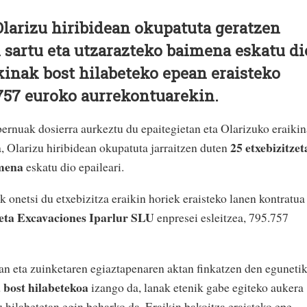
larizu hiribidean okupatuta geratzen
n sartu eta utzarazteko baimena eskatu di
ikinak bost hilabeteko epean eraisteko
.757 euroko aurrekontuarekin.
bernuak dosierra aurkeztu du epaitegietan eta Olarizuko eraiki
25 etxebizitze
la, Olarizu hiribidean okupatuta jarraitzen duten
imena
eskatu dio epaileari.
 onetsi du etxebizitza eraikin horiek eraisteko lanen kontratua
eta Excavaciones Iparlur SLU
enpresei esleitzea, 795.757
an eta zuinketaren egiaztapenaren aktan finkatzen den eguneti
 bost hilabetekoa
izango da, lanak etenik gabe egiteko aukera
 hilabetetan egin beharko da. Eraikin bakoitza eraisteko epe