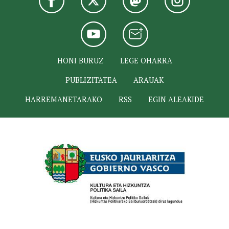
HONI BURUZ
LEGE OHARRA
PUBLIZITATEA
ARAUAK
HARREMANETARAKO
RSS
EGIN ALEAKIDE