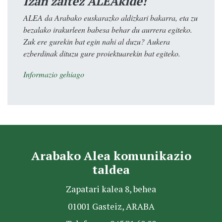
Izan zaitez ALEAkide!
ALEA da Arabako euskarazko aldizkari bakarra, eta zu
bezalako irakurleen babesa behar du aurrera egiteko.
Zuk ere gurekin bat egin nahi al duzu? Aukera
ezberdinak dituzu gure proiektuarekin bat egiteko.
Informazio gehiago
Arabako Alea komunikazio
taldea
Zapatari kalea 8, behea
01001 Gasteiz, ARABA