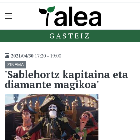
GASTEIZ
2021/04/30
17:20 - 19:00
ZINEMA
'Sablehortz kapitaina eta
diamante magikoa'