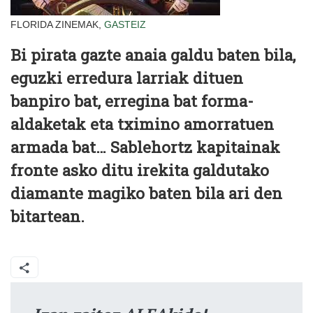
FLORIDA ZINEMAK,
GASTEIZ
Bi pirata gazte anaia galdu baten bila,
eguzki erredura larriak dituen
banpiro bat, erregina bat forma-
aldaketak eta tximino amorratuen
armada bat… Sablehortz kapitainak
fronte asko ditu irekita galdutako
diamante magiko baten bila ari den
bitartean.