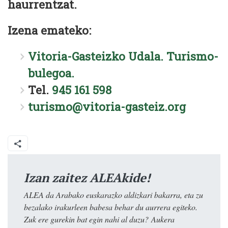
haurrentzat.
Izena emateko:
Vitoria-Gasteizko Udala. Turismo-
bulegoa.
Tel.
945 161 598
turismo@vitoria-gasteiz.org
Izan zaitez ALEAkide!
ALEA da Arabako euskarazko aldizkari bakarra, eta zu
bezalako irakurleen babesa behar du aurrera egiteko.
Zuk ere gurekin bat egin nahi al duzu? Aukera