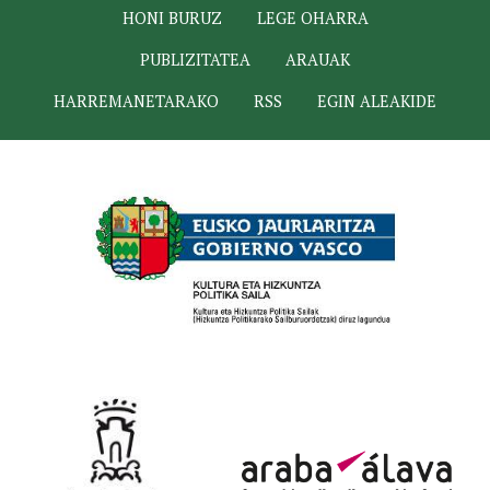
HONI BURUZ
LEGE OHARRA
PUBLIZITATEA
ARAUAK
HARREMANETARAKO
RSS
EGIN ALEAKIDE