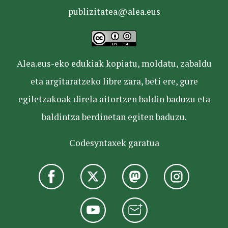
publizitatea@alea.eus
Alea.eus-eko edukiak kopiatu, moldatu, zabaldu
eta argitaratzeko libre zara, beti ere, gure
egiletzakoak direla aitortzen baldin baduzu eta
baldintza berdinetan egiten baduzu.
Codesyntaxek garatua