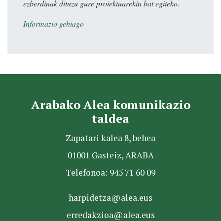
ezberdinak dituzu gure proiektuarekin bat egiteko.
Informazio gehiago
Arabako Alea komunikazio
taldea
Zapatari kalea 8, behea
01001 Gasteiz, ARABA
Telefonoa: 945 71 60 09
harpidetza@alea.eus
erredakzioa@alea.eus