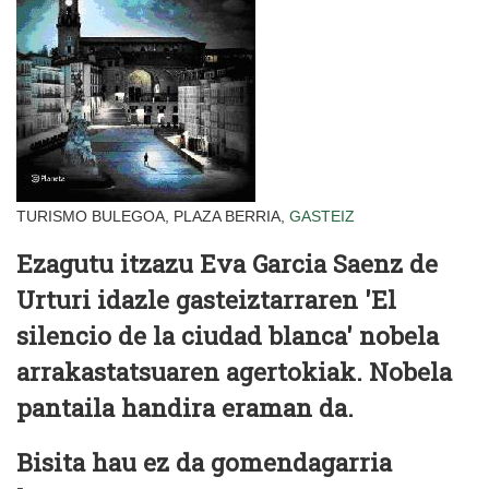
TURISMO BULEGOA, PLAZA BERRIA,
GASTEIZ
Ezagutu itzazu Eva Garcia Saenz de
Urturi idazle gasteiztarraren 'El
silencio de la ciudad blanca' nobela
arrakastatsuaren agertokiak. Nobela
pantaila handira eraman da.
Bisita hau ez da gomendagarria