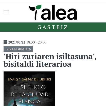
GASTEIZ
2021/05/22
18:30 - 20:00
BISITA GIDATUA
'Hiri zuriaren isiltasuna',
bisitaldi literarioa