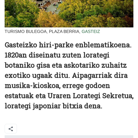
TURISMO BULEGOA, PLAZA BERRIA,
GASTEIZ
Gasteizko hiri-parke enblematikoena.
1820an diseinatu zuten lorategi
botaniko gisa eta askotariko zuhaitz
exotiko ugaak ditu. Aipagarriak dira
musika-kioskoa, errege godoen
estatuak eta Uraren Lorategi Sekretua,
lorategi japoniar bitxia dena.