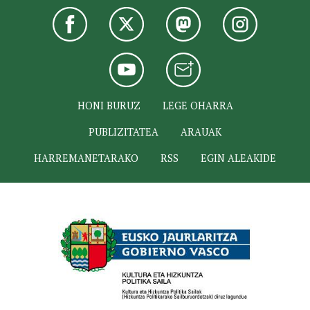
HONI BURUZ
LEGE OHARRA
PUBLIZITATEA
ARAUAK
HARREMANETARAKO
RSS
EGIN ALEAKIDE