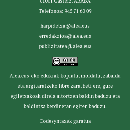
01001 Gasteiz, ARABA
Telefonoa: 945 71 60 09
harpidetza@alea.eus
erredakzioa@alea.eus
publizitatea@alea.eus
Alea.eus-eko edukiak kopiatu, moldatu, zabaldu
eta argitaratzeko libre zara, beti ere, gure
egiletzakoak direla aitortzen baldin baduzu eta
baldintza berdinetan egiten baduzu.
Codesyntaxek garatua