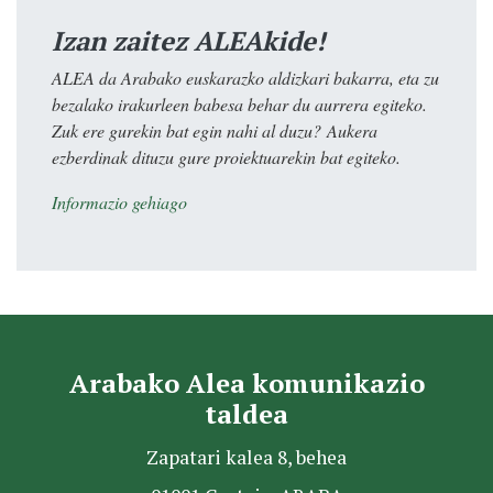
Izan zaitez ALEAkide!
ALEA da Arabako euskarazko aldizkari bakarra, eta zu
bezalako irakurleen babesa behar du aurrera egiteko.
Zuk ere gurekin bat egin nahi al duzu? Aukera
ezberdinak dituzu gure proiektuarekin bat egiteko.
Informazio gehiago
Arabako Alea komunikazio
taldea
Zapatari kalea 8, behea