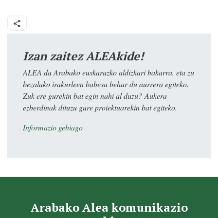
Izan zaitez ALEAkide!
ALEA da Arabako euskarazko aldizkari bakarra, eta zu
bezalako irakurleen babesa behar du aurrera egiteko.
Zuk ere gurekin bat egin nahi al duzu? Aukera
ezberdinak dituzu gure proiektuarekin bat egiteko.
Informazio gehiago
Arabako Alea komunikazio