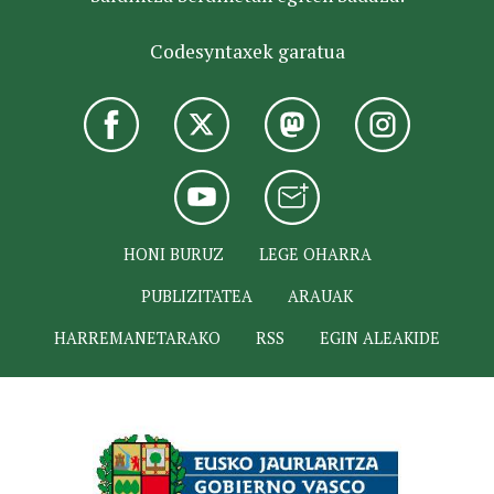
Codesyntaxek garatua
HONI BURUZ
LEGE OHARRA
PUBLIZITATEA
ARAUAK
HARREMANETARAKO
RSS
EGIN ALEAKIDE