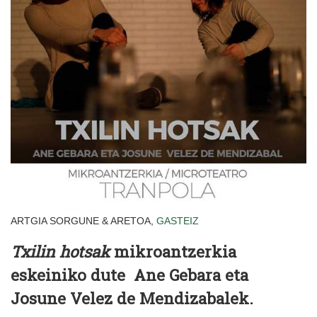
ARTGIA SORGUNE & ARETOA,
GASTEIZ
Txilin hotsak
mikroantzerkia
eskeiniko dute Ane Gebara eta
Josune Velez de Mendizabalek.