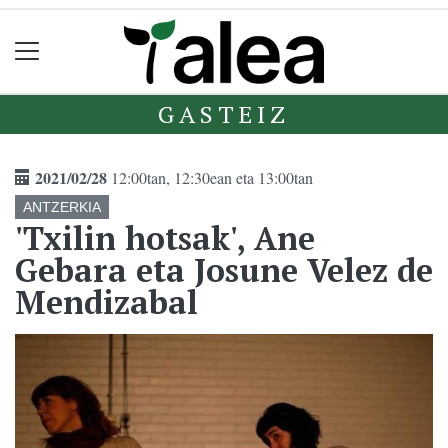
GASTEIZ
2021/02/28
12:00tan, 12:30ean eta 13:00tan
ANTZERKIA
'Txilin hotsak', Ane
Gebara eta Josune Velez de
Mendizabal