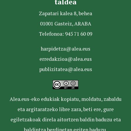
taldea
Zapatari kalea 8, behea
01001 Gasteiz, ARABA
Telefonoa: 945 71 60 09
harpidetza@alea.eus
erredakzioa@alea.eus
publizitatea@alea.eus
Alea.eus-eko edukiak kopiatu, moldatu, zabaldu
eta argitaratzeko libre zara, beti ere, gure
egiletzakoak direla aitortzen baldin baduzu eta
baldintza berdinetan egiten baduzu.