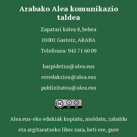
Arabako Alea komunikazio
taldea
Zapatari kalea 8, behea
01001 Gasteiz, ARABA
Telefonoa: 945 71 60 09
harpidetza@alea.eus
erredakzioa@alea.eus
publizitatea@alea.eus
Alea.eus-eko edukiak kopiatu, moldatu, zabaldu
eta argitaratzeko libre zara, beti ere, gure