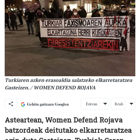
Turkiaren azken erasoaldia salatzeko elkarretaratzea
Gasteizen. / WOMEN DEFEND ROJAVA
Entzun
Itzuli
Gehitu gaitzazu Googlen
Asteartean, Women Defend Rojava
batzordeak deitutako elkarretaratzea