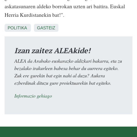
askatasunaren aldeko borrokan uzten ari baitira. Euskal
Herria Kurdistanekin bat!".
POLITIKA
GASTEIZ
Izan zaitez ALEAkide!
ALEA da Arabako euskarazko aldizkari bakarra, eta zu
bezalako irakurleen babesa behar du aurrera egiteko.
Zuk ere gurekin bat egin nahi al duzu? Aukera
ezberdinak dituzu gure proiektuarekin bat egiteko.
Informazio gehiago