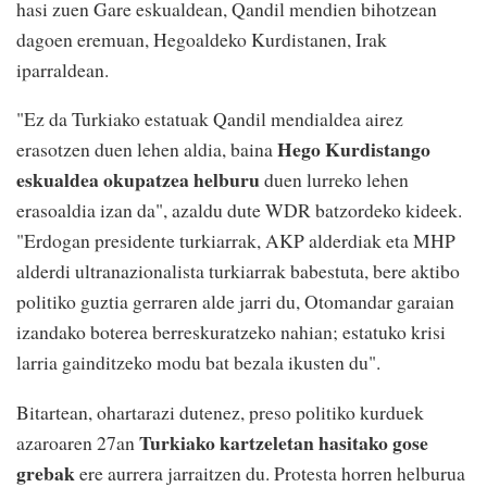
hasi zuen Gare eskualdean, Qandil mendien bihotzean
dagoen eremuan, Hegoaldeko Kurdistanen, Irak
iparraldean.
"Ez da Turkiako estatuak Qandil mendialdea airez
Hego Kurdistango
erasotzen duen lehen aldia, baina
eskualdea okupatzea helburu
duen lurreko lehen
erasoaldia izan da", azaldu dute WDR batzordeko kideek.
"Erdogan presidente turkiarrak, AKP alderdiak eta MHP
alderdi ultranazionalista turkiarrak babestuta, bere aktibo
politiko guztia gerraren alde jarri du, Otomandar garaian
izandako boterea berreskuratzeko nahian; estatuko krisi
larria gainditzeko modu bat bezala ikusten du".
Bitartean, ohartarazi dutenez, preso politiko kurduek
Turkiako kartzeletan hasitako gose
azaroaren 27an
grebak
ere aurrera jarraitzen du. Protesta horren helburua