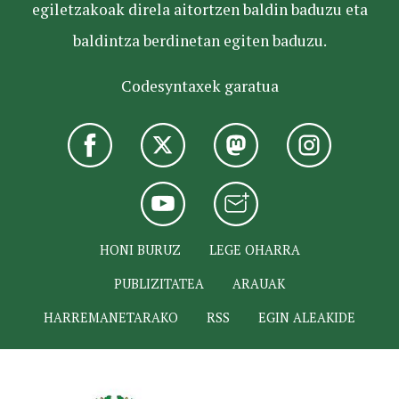
egiletzakoak direla aitortzen baldin baduzu eta
baldintza berdinetan egiten baduzu.
Codesyntaxek garatua
HONI BURUZ
LEGE OHARRA
PUBLIZITATEA
ARAUAK
HARREMANETARAKO
RSS
EGIN ALEAKIDE