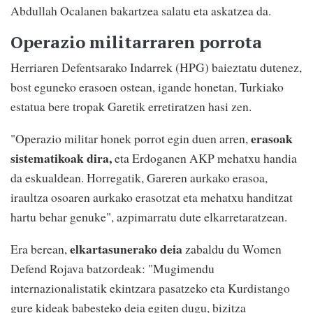
Abdullah Ocalanen bakartzea salatu eta askatzea da.
Operazio militarraren porrota
Herriaren Defentsarako Indarrek (HPG) baieztatu dutenez,
bost eguneko erasoen ostean, igande honetan, Turkiako
estatua bere tropak Garetik erretiratzen hasi zen.
erasoak
"Operazio militar honek porrot egin duen arren,
sistematikoak dira,
eta Erdoganen AKP mehatxu handia
da eskualdean. Horregatik, Gareren aurkako erasoa,
iraultza osoaren aurkako erasotzat eta mehatxu handitzat
hartu behar genuke", azpimarratu dute elkarretaratzean.
elkartasunerako deia
Era berean,
zabaldu du Women
Defend Rojava batzordeak: "Mugimendu
internazionalistatik ekintzara pasatzeko eta Kurdistango
gure kideak babesteko deia egiten dugu, bizitza