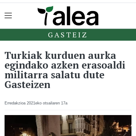
GASTEIZ
Turkiak kurduen aurka
egindako azken erasoaldi
militarra salatu dute
Gasteizen
Erredakzioa
2021eko otsailaren 17a