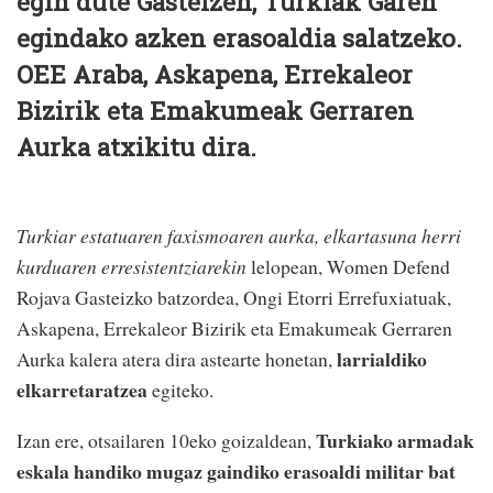
egin dute Gasteizen, Turkiak Garen
egindako azken erasoaldia salatzeko.
OEE Araba, Askapena, Errekaleor
Bizirik eta Emakumeak Gerraren
Aurka atxikitu dira.
Turkiar estatuaren faxismoaren aurka, elkartasuna herri
kurduaren erresistentziarekin
lelopean, Women Defend
Rojava Gasteizko batzordea, Ongi Etorri Errefuxiatuak,
Askapena, Errekaleor Bizirik eta Emakumeak Gerraren
larrialdiko
Aurka kalera atera dira astearte honetan,
elkarretaratzea
egiteko.
Turkiako armadak
Izan ere, otsailaren 10eko goizaldean,
eskala handiko mugaz gaindiko erasoaldi militar bat