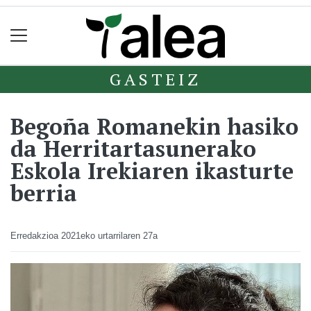
GASTEIZ
Begoña Romanekin hasiko
da Herritartasunerako
Eskola Irekiaren ikasturte
berria
Erredakzioa
2021eko urtarrilaren 27a