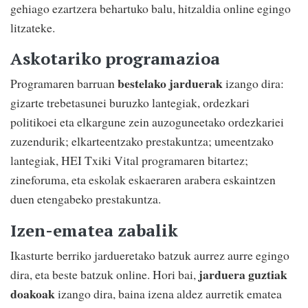
gehiago ezartzera behartuko balu, hitzaldia online egingo
litzateke.
Askotariko programazioa
bestelako jarduerak
Programaren barruan
izango dira:
gizarte trebetasunei buruzko lantegiak, ordezkari
politikoei eta elkargune zein auzoguneetako ordezkariei
zuzendurik; elkarteentzako prestakuntza; umeentzako
lantegiak, HEI Txiki Vital programaren bitartez;
zineforuma, eta eskolak eskaeraren arabera eskaintzen
duen etengabeko prestakuntza.
Izen-ematea zabalik
Ikasturte berriko jardueretako batzuk aurrez aurre egingo
jarduera guztiak
dira, eta beste batzuk online. Hori bai,
doakoak
izango dira, baina izena aldez aurretik ematea