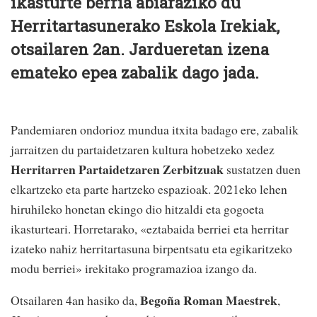
ikasturte berria abiaraziko du
Herritartasunerako Eskola Irekiak,
otsailaren 2an. Jardueretan izena
emateko epea zabalik dago jada.
Pandemiaren ondorioz mundua itxita badago ere, zabalik
jarraitzen du partaidetzaren kultura hobetzeko xedez
Herritarren Partaidetzaren Zerbitzuak
sustatzen duen
elkartzeko eta parte hartzeko espazioak. 2021eko lehen
hiruhileko honetan ekingo dio hitzaldi eta gogoeta
ikasturteari. Horretarako, «eztabaida berriei eta herritar
izateko nahiz herritartasuna birpentsatu eta egikaritzeko
modu berriei» irekitako programazioa izango da.
Begoña Roman Maestrek
Otsailaren 4an hasiko da,
,