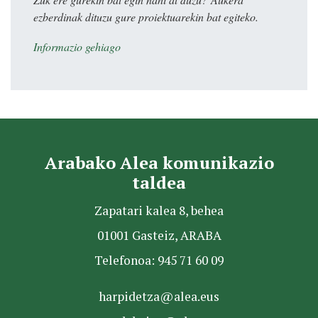
ezberdinak dituzu gure proiektuarekin bat egiteko.
Informazio gehiago
Arabako Alea komunikazio
taldea
Zapatari kalea 8, behea
01001 Gasteiz, ARABA
Telefonoa: 945 71 60 09
harpidetza@alea.eus