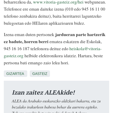
beharrezkoa da,
www.vitoria-gasteiz.org/hei
webgunean.
Telefonoz ere eman daiteke izena (010 edo 945 16 11 00
telefono zenbakira deituz), baita herritarrei laguntzeko
bulegoetan edo HEIaren aplikazioaren bidez.
jardueran parte hartzerik
Izena eman duten pertsonek
ez badute, horren berri
ematea eskatzen die Eskolak,
945 16 16 187 telefonora deituz edo
heiskola@vitoria-
gasteiz.org
helbide elektronikora idatziz. Hartara, beste
pertsona bati emango zaio leku hori.
GIZARTEA
GASTEIZ
Izan zaitez ALEAkide!
ALEA da Arabako euskarazko aldizkari bakarra, eta zu
bezalako irakurleen babesa behar du aurrera egiteko.
Zuk ere gurekin bat egin nahi al duzu? Aukera