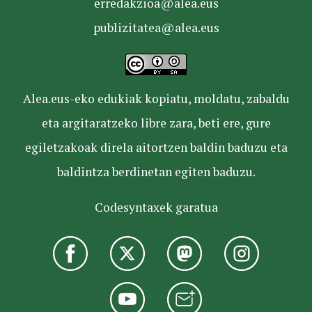
erredakzioa@alea.eus
publizitatea@alea.eus
Alea.eus-eko edukiak kopiatu, moldatu, zabaldu
eta argitaratzeko libre zara, beti ere, gure
egiletzakoak direla aitortzen baldin baduzu eta
baldintza berdinetan egiten baduzu.
Codesyntaxek garatua