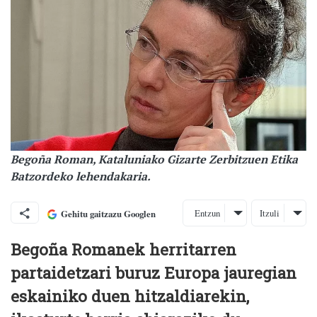
Begoña Roman, Kataluniako Gizarte Zerbitzuen Etika
Batzordeko lehendakaria.
Entzun
Itzuli
Gehitu gaitzazu Googlen
Begoña Romanek herritarren
partaidetzari buruz Europa jauregian
eskainiko duen hitzaldiarekin,