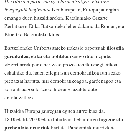
Herritarren parte-hartzea birpentsatzea: etikaren
ikuspegitik begiratuta
izenburupean, Europa jauregian
emango duen hitzaldiarekin. Kataluniako Gizarte
Zerbitzuen Etika Batzordeko lehendakaria da Roman, eta
Bioetika Batzordeko kidea.
filosofia
Bartzelonako Unibertsitateko irakasle ospetsuak
garaikidea, etika eta politika
izango ditu hizpide.
«Herritarrek parte hartzeko prozesuen ikuspegi etikoa
eskainiko du, haien zilegitasun demokratikoa funtsezko
piezatzat hartuta, hiri demokratikoagoa, gardenagoa eta
zoriontsuagoa lortzeko bidean», azaldu dute
antolatzaileek.
Hitzaldia Europa jauregian egitea aurreikusi da,
higiene eta
18:00etatik 20:00etara bitartean, behar diren
prebentzio neurriak
hartuta. Pandemiak murrizketa