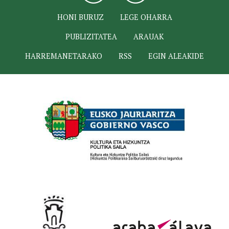
HONI BURUZ
LEGE OHARRA
PUBLIZITATEA
ARAUAK
HARREMANETARAKO
RSS
EGIN ALEAKIDE