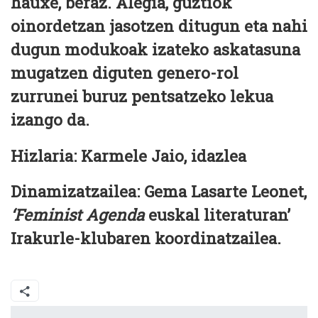
hauxe, beraz. Alegia, guztiok
oinordetzan jasotzen ditugun eta nahi
dugun modukoak izateko askatasuna
mugatzen diguten genero-rol
zurrunei buruz pentsatzeko lekua
izango da.
Hizlaria:
Karmele Jaio,
idazlea
Dinamiz
atzailea:
Gema Lasarte Leonet
,
‘Feminist Agenda
euskal literaturan’
Irakurle-klubaren koordinatzailea.