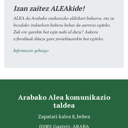
Izan zaitez ALEAkide!
ALEA da Arabako euskarazko aldizkari bakarra, eta zu
bezalako irakurleen babesa behar du aurrera egiteko.
Zuk ere gurekin bat egin nahi al duzu? Aukera
ezberdinak dituzu gure proiektuarekin bat egiteko.
Informazio gehiago
Arabako Alea komunikazio
taldea
Zapatari kalea 8, behea
01001 Gasteiz, ARABA