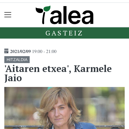
GASTEIZ
2021/02/09
19:00 - 21:00
HITZALDIA
'Aitaren etxea', Karmele
Jaio