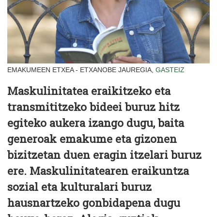
EMAKUMEEN ETXEA - ETXANOBE JAUREGIA,
GASTEIZ
Maskulinitatea eraikitzeko eta
transmititzeko bideei buruz hitz
egiteko aukera izango dugu, baita
generoak emakume eta gizonen
bizitzetan duen eragin itzelari buruz
ere. Maskulinitatearen eraikuntza
sozial eta kulturalari buruz
hausnartzeko gonbidapena dugu