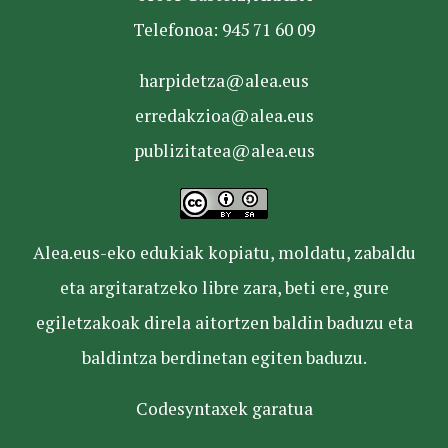
Telefonoa: 945 71 60 09
harpidetza@alea.eus
erredakzioa@alea.eus
publizitatea@alea.eus
Alea.eus-eko edukiak kopiatu, moldatu, zabaldu
eta argitaratzeko libre zara, beti ere, gure
egiletzakoak direla aitortzen baldin baduzu eta
baldintza berdinetan egiten baduzu.
Codesyntaxek garatua