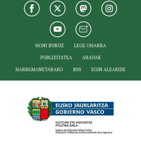
HONI BURUZ
LEGE OHARRA
PUBLIZITATEA
ARAUAK
HARREMANETARAKO
RSS
EGIN ALEAKIDE