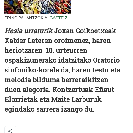
PRINCIPAL ANTZOKIA,
GASTEIZ
Hesia urraturik
Joxan Goikoetxeak
Xabier Leteren oroimenez, haren
heriotzaren 10. urteurren
ospakizunerako idatzitako Oratorio
sinfoniko-korala da, haren testu eta
melodia bilduma berreraikitzen
duen alegoria. Kontzertuak Eñaut
Elorrietak eta Maite Larburuk
egindako sarrera izango du.