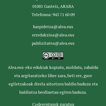
01001 Gasteiz, ARABA
Telefonoa: 945 71 60 09
harpidetza@alea.eus
erredakzioa@alea.eus
publizitatea@alea.eus
Alea.eus-eko edukiak kopiatu, moldatu, zabaldu
eta argitaratzeko libre zara, beti ere, gure
egiletzakoak direla aitortzen baldin baduzu eta
baldintza berdinetan egiten baduzu.
Codesyntaxek garatua