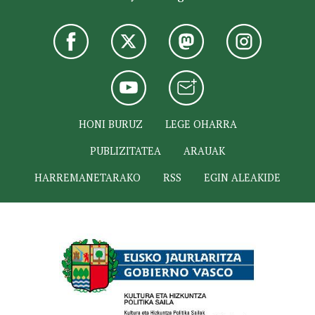
HONI BURUZ
LEGE OHARRA
PUBLIZITATEA
ARAUAK
HARREMANETARAKO
RSS
EGIN ALEAKIDE