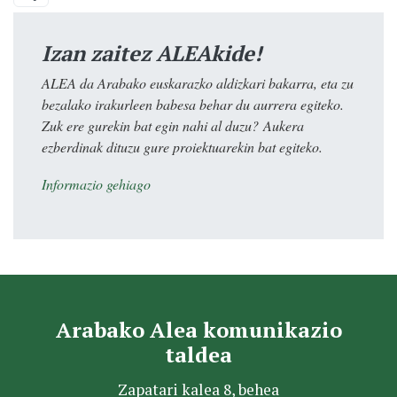
Izan zaitez ALEAkide!
ALEA da Arabako euskarazko aldizkari bakarra, eta zu
bezalako irakurleen babesa behar du aurrera egiteko.
Zuk ere gurekin bat egin nahi al duzu? Aukera
ezberdinak dituzu gure proiektuarekin bat egiteko.
Informazio gehiago
Arabako Alea komunikazio
taldea
Zapatari kalea 8, behea