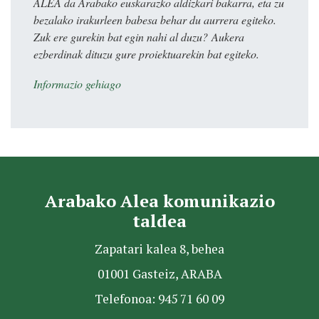
ALEA da Arabako euskarazko aldizkari bakarra, eta zu
bezalako irakurleen babesa behar du aurrera egiteko.
Zuk ere gurekin bat egin nahi al duzu? Aukera
ezberdinak dituzu gure proiektuarekin bat egiteko.
Informazio gehiago
Arabako Alea komunikazio
taldea
Zapatari kalea 8, behea
01001 Gasteiz, ARABA
Telefonoa: 945 71 60 09