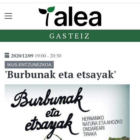
GASTEIZ
2020/12/09
19:00 - 20:30
IKUS-ENTZUNEZKOA
'Burbunak eta etsayak'