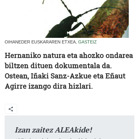
OIHANEDER EUSKARAREN ETXEA,
GASTEIZ
Hernaniko natura eta ahozko ondarea
biltzen dituen dokumentala da.
Ostean, Iñaki Sanz-Azkue eta Eñaut
Agirre izango dira hizlari.
Izan zaitez ALEAkide!