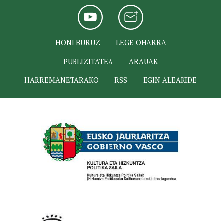
HONI BURUZ
LEGE OHARRA
PUBLIZITATEA
ARAUAK
HARREMANETARAKO
RSS
EGIN ALEAKIDE