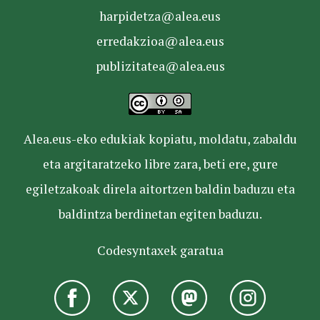
harpidetza@alea.eus
erredakzioa@alea.eus
publizitatea@alea.eus
Alea.eus-eko edukiak kopiatu, moldatu, zabaldu
eta argitaratzeko libre zara, beti ere, gure
egiletzakoak direla aitortzen baldin baduzu eta
baldintza berdinetan egiten baduzu.
Codesyntaxek garatua