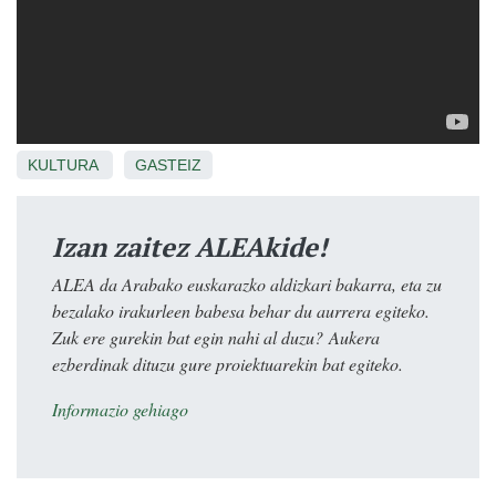
KULTURA
GASTEIZ
Izan zaitez ALEAkide!
ALEA da Arabako euskarazko aldizkari bakarra, eta zu
bezalako irakurleen babesa behar du aurrera egiteko.
Zuk ere gurekin bat egin nahi al duzu? Aukera
ezberdinak dituzu gure proiektuarekin bat egiteko.
Informazio gehiago