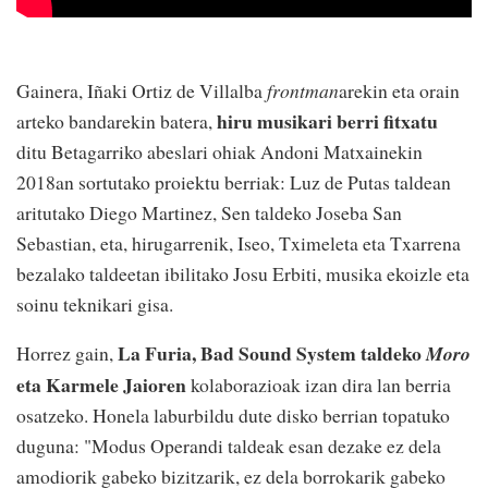
Gainera, Iñaki Ortiz de Villalba
frontman
arekin eta orain
hiru musikari berri fitxatu
arteko bandarekin batera,
ditu Betagarriko abeslari ohiak Andoni Matxainekin
2018an sortutako proiektu berriak: Luz de Putas taldean
aritutako Diego Martinez, Sen taldeko Joseba San
Sebastian, eta, hirugarrenik, Iseo, Tximeleta eta Txarrena
bezalako taldeetan ibilitako Josu Erbiti, musika ekoizle eta
soinu teknikari gisa.
La Furia, Bad Sound System taldeko
Horrez gain,
Moro
eta Karmele Jaioren
kolaborazioak izan dira lan berria
osatzeko. Honela laburbildu dute disko berrian topatuko
duguna: "Modus Operandi taldeak esan dezake ez dela
amodiorik gabeko bizitzarik, ez dela borrokarik gabeko