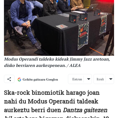
Modus Operandi taldeko kideak Jimmy Jazz aretoan,
disko berriaren aurkezpenean. / ALEA
Entzun
Itzuli
Gehitu gaitzazu Googlen
Ska-rock binomiotik harago joan
nahi du Modus Operandi taldeak
aurkeztu berri duen
Dantza gaitezen