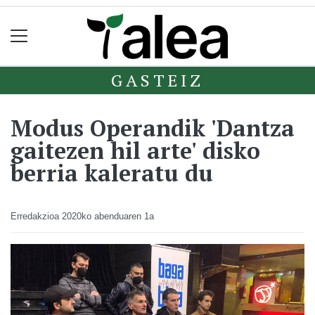
GASTEIZ
Modus Operandik 'Dantza
gaitezen hil arte' disko
berria kaleratu du
Erredakzioa
2020ko abenduaren 1a