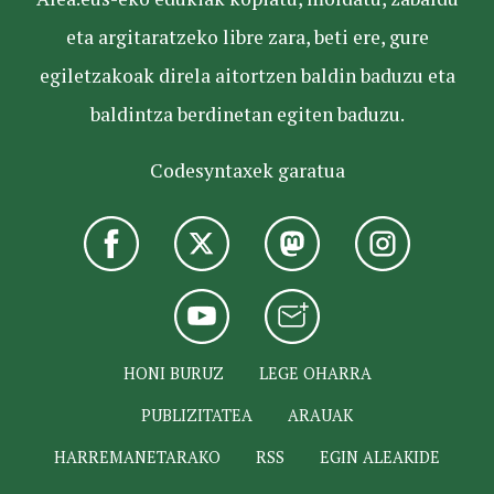
eta argitaratzeko libre zara, beti ere, gure
egiletzakoak direla aitortzen baldin baduzu eta
baldintza berdinetan egiten baduzu.
Codesyntaxek garatua
HONI BURUZ
LEGE OHARRA
PUBLIZITATEA
ARAUAK
HARREMANETARAKO
RSS
EGIN ALEAKIDE