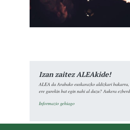
Izan zaitez ALEAkide!
ALEA da Arabako euskarazko aldizkari bakarra, e
ere gurekin bat egin nahi al duzu? Aukera ezberdi
Informazio gehiago