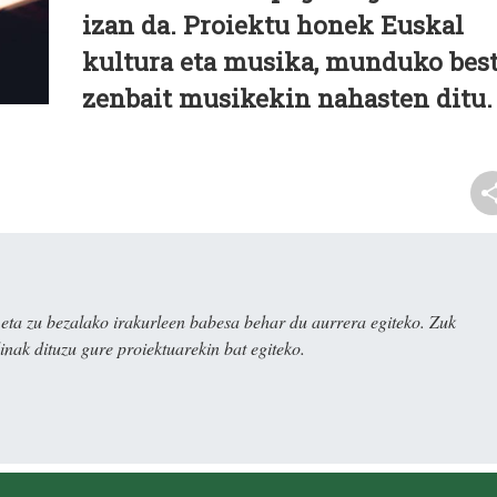
izan da. Proiektu honek Euskal
kultura eta musika, munduko bes
zenbait musikekin nahasten ditu.
ta zu bezalako irakurleen babesa behar du aurrera egiteko. Zuk
nak dituzu gure proiektuarekin bat egiteko.