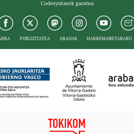
Codesyntaxek garatua
ARRA
PUBLIZITATEA
ARAUAK
HARREMANETARAKO