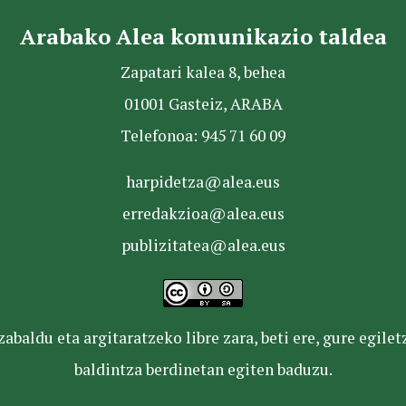
Arabako Alea komunikazio taldea
Zapatari kalea 8, behea
01001 Gasteiz, ARABA
Telefonoa: 945 71 60 09
harpidetza@alea.eus
erredakzioa@alea.eus
publizitatea@alea.eus
baldu eta argitaratzeko libre zara, beti ere, gure egile
baldintza berdinetan egiten baduzu.