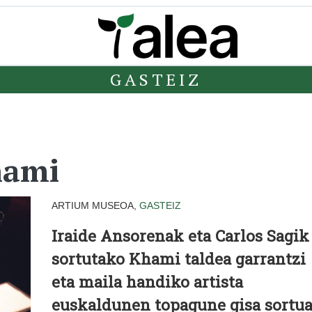
GASTEIZ
hami
ARTIUM MUSEOA,
GASTEIZ
Iraide Ansorenak eta Carlos Sagik
sortutako Khami taldea garrantzi
eta maila handiko artista
euskaldunen topagune gisa sortu