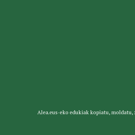
Alea.eus-eko edukiak kopiatu, moldatu, za