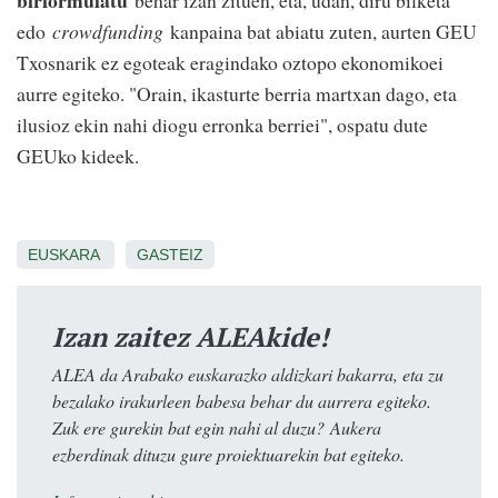
edo
crowdfunding
kanpaina bat abiatu zuten, aurten GEU
Txosnarik ez egoteak eragindako oztopo ekonomikoei
aurre egiteko. "Orain, ikasturte berria martxan dago, eta
ilusioz ekin nahi diogu erronka berriei", ospatu dute
GEUko kideek.
EUSKARA
GASTEIZ
Izan zaitez ALEAkide!
ALEA da Arabako euskarazko aldizkari bakarra, eta zu
bezalako irakurleen babesa behar du aurrera egiteko.
Zuk ere gurekin bat egin nahi al duzu? Aukera
ezberdinak dituzu gure proiektuarekin bat egiteko.