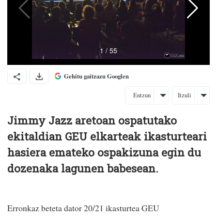
Gehitu gaitzazu Googlen
Entzun
Itzuli
Jimmy Jazz aretoan ospatutako
ekitaldian GEU elkarteak ikasturteari
hasiera emateko ospakizuna egin du
dozenaka lagunen babesean.
Erronkaz beteta dator 20/21 ikasturtea GEU