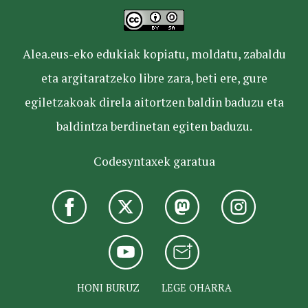
Alea.eus-eko edukiak kopiatu, moldatu, zabaldu
eta argitaratzeko libre zara, beti ere, gure
egiletzakoak direla aitortzen baldin baduzu eta
baldintza berdinetan egiten baduzu.
Codesyntaxek garatua
HONI BURUZ
LEGE OHARRA