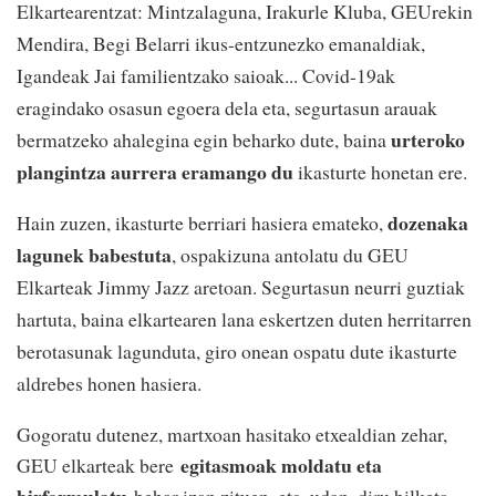
Elkartearentzat: Mintzalaguna, Irakurle Kluba, GEUrekin
Mendira, Begi Belarri ikus-entzunezko emanaldiak,
Igandeak Jai familientzako saioak... Covid-19ak
eragindako osasun egoera dela eta, segurtasun arauak
urteroko
bermatzeko ahalegina egin beharko dute, baina
plangintza aurrera eramango du
ikasturte honetan ere.
dozenaka
Hain zuzen, ikasturte berriari hasiera emateko,
lagunek babestuta
, ospakizuna antolatu du GEU
Elkarteak Jimmy Jazz aretoan. Segurtasun neurri guztiak
hartuta, baina elkartearen lana eskertzen duten herritarren
berotasunak lagunduta, giro onean ospatu dute ikasturte
aldrebes honen hasiera.
Gogoratu dutenez, martxoan hasitako etxealdian zehar,
egitasmoak moldatu eta
GEU elkarteak bere
birformulatu
behar izan zituen, eta, udan, diru bilketa