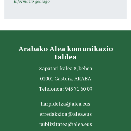
Informazio gehiago
Arabako Alea komunikazio
taldea
Zapatari kalea 8, behea
01001 Gasteiz, ARABA
Telefonoa: 945 71 60 09
harpidetza@alea.eus
erredakzioa@alea.eus
publizitatea@alea.eus