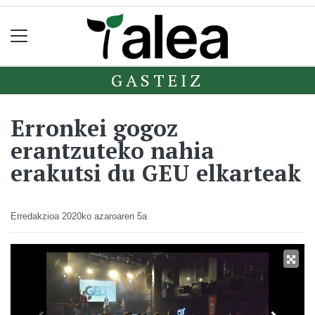
GASTEIZ
Erronkei gogoz
erantzuteko nahia
erakutsi du GEU elkarteak
Erredakzioa
2020ko azaroaren 5a