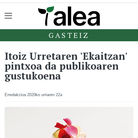
GASTEIZ
Itoiz Urretaren 'Ekaitzan'
pintxoa da publikoaren
gustukoena
Erredakzioa
2020ko urriaren 22a