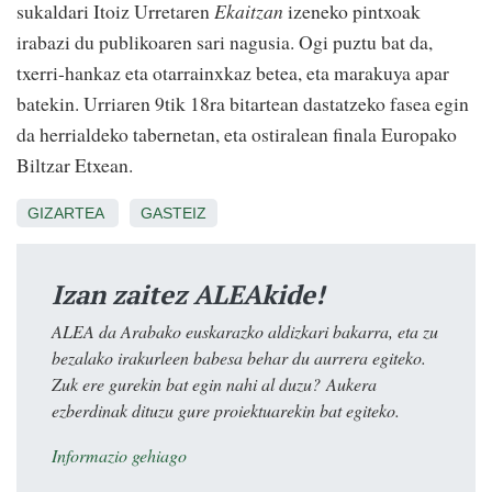
sukaldari Itoiz Urretaren
Ekaitzan
izeneko pintxoak
irabazi du publikoaren sari nagusia. Ogi puztu bat da,
txerri-hankaz eta otarrainxkaz betea, eta marakuya apar
batekin. Urriaren 9tik 18ra bitartean dastatzeko fasea egin
da herrialdeko tabernetan, eta ostiralean finala Europako
Biltzar Etxean.
GIZARTEA
GASTEIZ
Izan zaitez ALEAkide!
ALEA da Arabako euskarazko aldizkari bakarra, eta zu
bezalako irakurleen babesa behar du aurrera egiteko.
Zuk ere gurekin bat egin nahi al duzu? Aukera
ezberdinak dituzu gure proiektuarekin bat egiteko.
Informazio gehiago