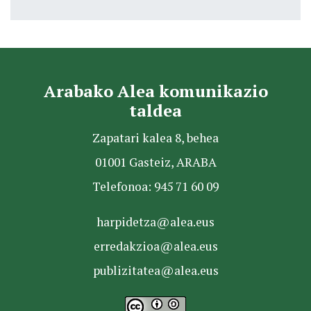
Arabako Alea komunikazio
taldea
Zapatari kalea 8, behea
01001 Gasteiz, ARABA
Telefonoa: 945 71 60 09
harpidetza@alea.eus
erredakzioa@alea.eus
publizitatea@alea.eus