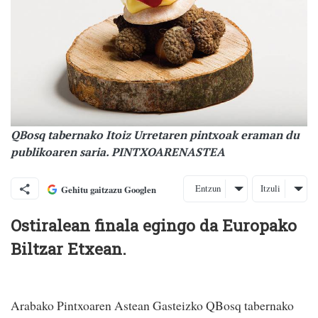
QBosq tabernako Itoiz Urretaren pintxoak eraman du
publikoaren saria. PINTXOARENASTEA
Entzun
Itzuli
Gehitu gaitzazu Googlen
Ostiralean finala egingo da Europako
Biltzar Etxean.
Arabako Pintxoaren Astean Gasteizko QBosq tabernako