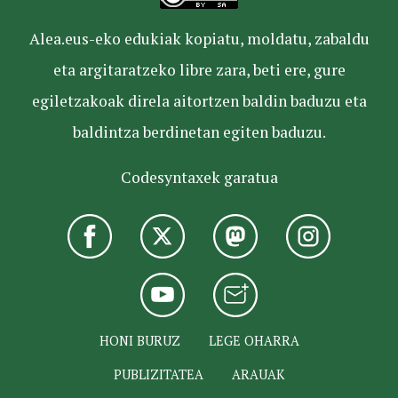
Alea.eus-eko edukiak kopiatu, moldatu, zabaldu
eta argitaratzeko libre zara, beti ere, gure
egiletzakoak direla aitortzen baldin baduzu eta
baldintza berdinetan egiten baduzu.
Codesyntaxek garatua
HONI BURUZ
LEGE OHARRA
PUBLIZITATEA
ARAUAK