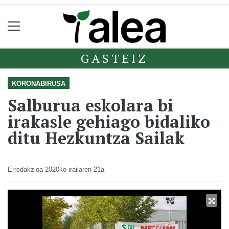
GASTEIZ
KORONABIRUSA
Salburua eskolara bi
irakasle gehiago bidaliko
ditu Hezkuntza Sailak
Erredakzioa
2020ko irailaren 21a