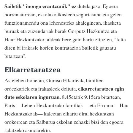
Sailetik "inongo erantzunik" ez
dutela jaso. Egoera
horren aurrean, eskolako ikasleen segurtasuna eta gelen
funtzionamendu ona lehenesteko ahaleginean, ikasketa
buruak eta zuzendariak berak Gorputz Hezkuntza eta
Haur Hezkuntzako taldeak bere gain hartu zituzten, "falta
diren bi irakasle horien kontratazioa Sailetik gauzatu
bitartean".
Elkarretaratzea
Astelehen honetan, Guraso Elkarteak, familien
elkarretaratzea egin
ordezkariek eta irakasleek deituta,
dute eskolaren inguruan
. 8.45etatik 9.15era bitartean,
Paris
—
Lehen Hezkuntzako familiak
—
eta Erroma
—
Hau
Hezkuntzakoak
—
kaleetan elkartu dira, hezkuntzan
orokorrean eta Salburua eskolan zehazki bizi den egoera
salatzeko asmoarekin.