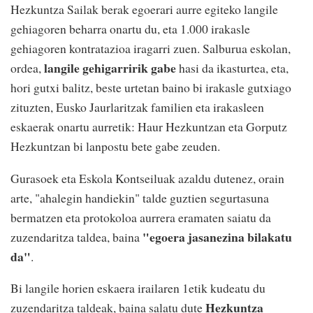
Hezkuntza Sailak berak egoerari aurre egiteko langile
gehiagoren beharra onartu du, eta 1.000 irakasle
gehiagoren kontratazioa iragarri zuen. Salburua eskolan,
langile gehigarririk gabe
ordea,
hasi da ikasturtea, eta,
hori gutxi balitz, beste urtetan baino bi irakasle gutxiago
zituzten, Eusko Jaurlaritzak familien eta irakasleen
eskaerak onartu aurretik: Haur Hezkuntzan eta Gorputz
Hezkuntzan bi lanpostu bete gabe zeuden.
Gurasoek eta Eskola Kontseiluak azaldu dutenez, orain
arte, "ahalegin handiekin" talde guztien segurtasuna
bermatzen eta protokoloa aurrera eramaten saiatu da
"egoera jasanezina bilakatu
zuzendaritza taldea, baina
da"
.
Bi langile horien eskaera irailaren 1etik kudeatu du
Hezkuntza
zuzendaritza taldeak, baina salatu dute