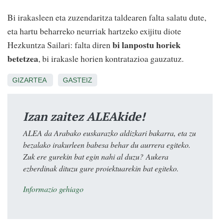
Bi irakasleen eta zuzendaritza taldearen falta salatu dute,
eta hartu beharreko neurriak hartzeko exijitu diote
bi lanpostu horiek
Hezkuntza Sailari: falta diren
betetzea
, bi irakasle horien kontratazioa gauzatuz.
GIZARTEA
GASTEIZ
Izan zaitez ALEAkide!
ALEA da Arabako euskarazko aldizkari bakarra, eta zu
bezalako irakurleen babesa behar du aurrera egiteko.
Zuk ere gurekin bat egin nahi al duzu? Aukera
ezberdinak dituzu gure proiektuarekin bat egiteko.
Informazio gehiago