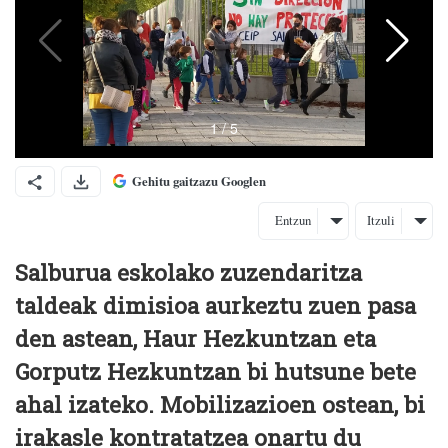
Gehitu gaitzazu Googlen
Entzun
Itzuli
Salburua eskolako zuzendaritza
taldeak dimisioa aurkeztu zuen pasa
den astean, Haur Hezkuntzan eta
Gorputz Hezkuntzan bi hutsune bete
ahal izateko. Mobilizazioen ostean, bi
irakasle kontratatzea onartu du