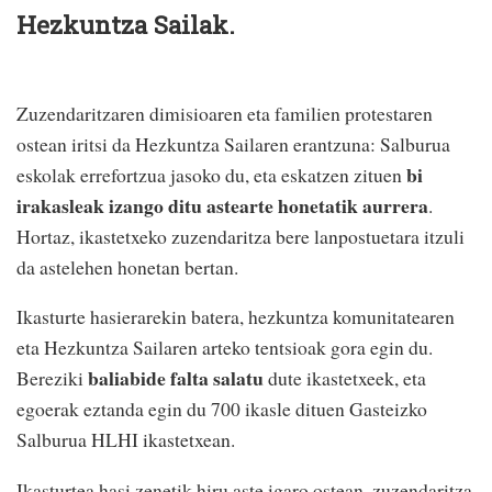
Hezkuntza Sailak.
Zuzendaritzaren dimisioaren eta familien protestaren
ostean iritsi da Hezkuntza Sailaren erantzuna: Salburua
bi
eskolak errefortzua jasoko du, eta eskatzen zituen
irakasleak izango ditu astearte honetatik aurrera
.
Hortaz, ikastetxeko zuzendaritza bere lanpostuetara itzuli
da astelehen honetan bertan.
Ikasturte hasierarekin batera, hezkuntza komunitatearen
eta Hezkuntza Sailaren arteko tentsioak gora egin du.
baliabide falta salatu
Bereziki
dute ikastetxeek, eta
egoerak eztanda egin du 700 ikasle dituen Gasteizko
Salburua HLHI ikastetxean.
Ikasturtea hasi zenetik hiru aste igaro ostean, zuzendaritza