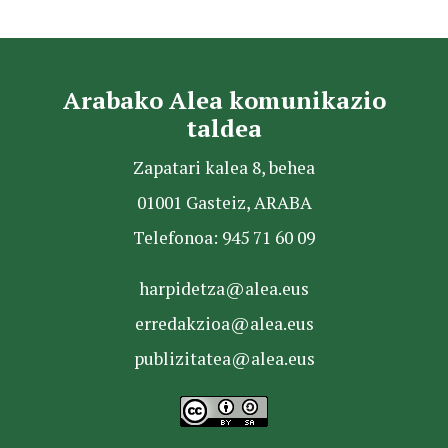
Arabako Alea komunikazio
taldea
Zapatari kalea 8, behea
01001 Gasteiz, ARABA
Telefonoa: 945 71 60 09
harpidetza@alea.eus
erredakzioa@alea.eus
publizitatea@alea.eus