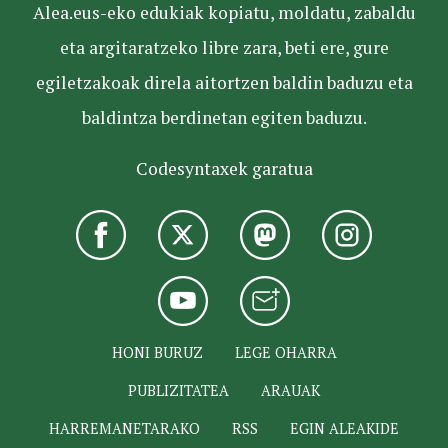
Alea.eus-eko edukiak kopiatu, moldatu, zabaldu
eta argitaratzeko libre zara, beti ere, gure
egiletzakoak direla aitortzen baldin baduzu eta
baldintza berdinetan egiten baduzu.
Codesyntaxek garatua
HONI BURUZ
LEGE OHARRA
PUBLIZITATEA
ARAUAK
HARREMANETARAKO
RSS
EGIN ALEAKIDE