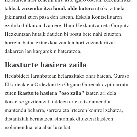
zuzendaritza lanak alde batera
taldeak
utziko zituela
jakinarazi zuen pasa den astean, Eskola Kontseiluaren
ezohiko bilkuran. Izan ere, Haur Hezkuntzan eta Gorputz
Hezkuntzan hutsik dauden bi postu bete nahi zituzten
horrela, baina ezinezkoa zen lan hori zuzendaritzak
dakarren lan kargarekin bateratzea.
Ikasturte hasiera zaila
Hedabideei larunbatean helarazitako ohar batean, Guraso
Elkarteak eta Ordezkaritza Organo Gorenak azpimarratu
ikasturte hasiera "oso zaila"
zuten
izaten ari dela
ikastetxe guztientzat: taldeen arteko isolamendua
mantendu beharra, sarrera eta irteeren kontrol zehatza,
distantziak bermatzea, sintomak dituzten ikasleen
isolamendua, eta abar luze bat.