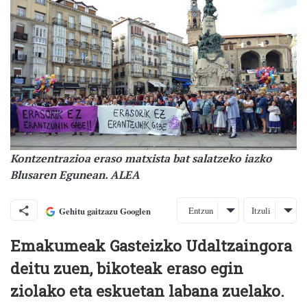
Kontzentrazioa eraso matxista bat salatzeko iazko
Blusaren Egunean. ALEA
Entzun
Itzuli
Gehitu gaitzazu Googlen
Emakumeak Gasteizko Udaltzaingora
deitu zuen, bikoteak eraso egin
ziolako eta eskuetan labana zuelako.