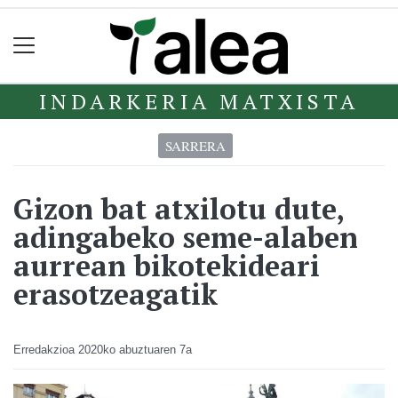
INDARKERIA MATXISTA
SARRERA
Gizon bat atxilotu dute,
adingabeko seme-alaben
aurrean bikotekideari
erasotzeagatik
Erredakzioa
2020ko abuztuaren 7a