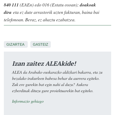
840 111
(EAEn) edo 016 (Estatu osoan);
doakoak
dira
eta ez dute arrastorik uzten fakturan, baina bai
telefonoan. Beraz, ez ahaztu ezabatzea.
GIZARTEA
GASTEIZ
Izan zaitez ALEAkide!
ALEA da Arabako euskarazko aldizkari bakarra, eta zu
bezalako irakurleen babesa behar du aurrera egiteko.
Zuk ere gurekin bat egin nahi al duzu? Aukera
ezberdinak dituzu gure proiektuarekin bat egiteko.
Informazio gehiago