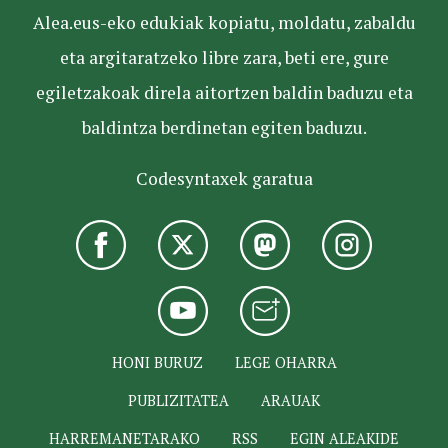
Alea.eus-eko edukiak kopiatu, moldatu, zabaldu
eta argitaratzeko libre zara, beti ere, gure
egiletzakoak direla aitortzen baldin baduzu eta
baldintza berdinetan egiten baduzu.
Codesyntaxek garatua
HONI BURUZ
LEGE OHARRA
PUBLIZITATEA
ARAUAK
HARREMANETARAKO
RSS
EGIN ALEAKIDE