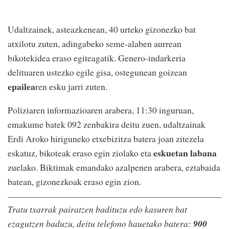
Udaltzainek, asteazkenean, 40 urteko gizonezko bat
atxilotu zuten, adingabeko seme-alaben aurrean
bikotekidea eraso egiteagatik. Genero-indarkeria
delituaren ustezko egile gisa, ostegunean goizean
epailea
ren esku jarri zuten.
Poliziaren informazioaren arabera, 11:30 inguruan,
emakume batek 092 zenbakira deitu zuen, udaltzainak
Erdi Aroko hiriguneko etxebizitza batera joan zitezela
eskuetan labana
eskatuz, bikoteak eraso egin ziolako eta
zuelako. Biktimak emandako azalpenen arabera, eztabaida
batean, gizonezkoak eraso egin zion.
Tratu txarrak pairatzen badituzu edo kasuren bat
ezagutzen baduzu, deitu telefono hauetako batera:
900