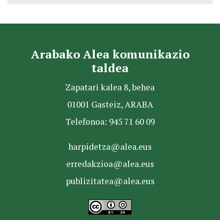
Arabako Alea komunikazio
taldea
Zapatari kalea 8, behea
01001 Gasteiz, ARABA
Telefonoa: 945 71 60 09
harpidetza@alea.eus
erredakzioa@alea.eus
publizitatea@alea.eus